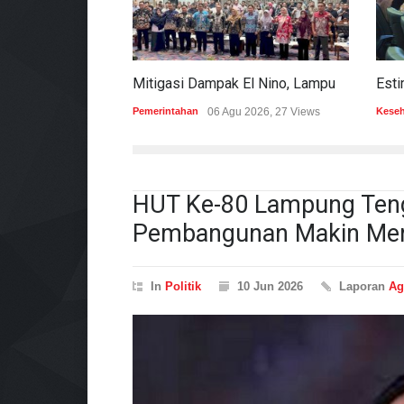
Mitigasi Dampak El Nino, Lampung Data Penggunaan Air Permukaan
Pemerintahan
06 Agu 2026, 27 Views
Kese
HUT Ke-80 Lampung Ten
Pembangunan Makin Mer
In
Politik
10 Jun 2026
Laporan
Ag