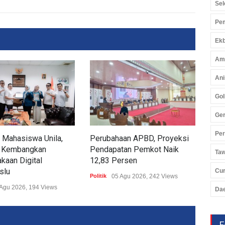
Sel
Pem
Ekb
Am
Ani
Gol
Ger
Pe
 Mahasiswa Unila,
Perubahaan APBD, Proyeksi
DPR
 Kembangkan
Pendapatan Pemkot Naik
Sat
Ta
kaan Digital
12,83 Persen
Pem
slu
Pem
Cu
Politik
05 Agu 2026, 242 Views
Agu 2026, 194 Views
Politi
Da
F