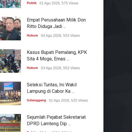
Politik
01 Agu 2026, 575 Views
Empat Perusahaan Milik Don
Ritto Diduga Jadi ...
Hukum
04 Agu 2026, 553 Views
Kasus Bupati Pemalang, KPK
Sita 4 Moge, Emas ...
Hukum
03 Agu 2026, 553 Views
Seleksi Tuntas, Ini Wakil
Lampung di Cabor Ka ...
Gelanggang
01 Agu 2026, 525 Views
Sejumlah Pejabat Sekretariat
DPRD Lamteng Dip ...