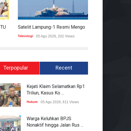
HARIAN MOMENTUM 6 AGUSTUS 2026
Satelit Lampung-1 Resmi Mengorbit, Lampung Masuki Era Pembangunan Berbasis Data
Teknologi
05 Agu 2026, 202 Views
Hukum
05 Agu 2026
Terpopular
Recent
Kejati Klaim Selamatkan Rp1
Triliun, Kasus Ko ...
Hukum
05 Agu 2026, 611 Views
Warga Keluhkan BPJS
Nonaktif hingga Jalan Rus ...