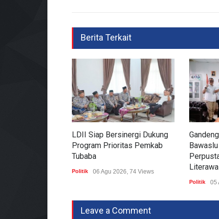
Berita Terkait
LDII Siap Bersinergi Dukung
Gandeng
Program Prioritas Pemkab
Bawaslu
Tubaba
Perpusta
Literawa
Politik
06 Agu 2026, 74 Views
Politik
05 
Leave a Comment