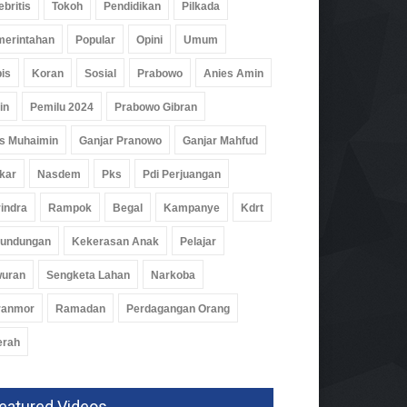
ebritis
Tokoh
Pendidikan
Pilkada
erintahan
Popular
Opini
Umum
is
Koran
Sosial
Prabowo
Anies Amin
in
Pemilu 2024
Prabowo Gibran
s Muhaimin
Ganjar Pranowo
Ganjar Mahfud
kar
Nasdem
Pks
Pdi Perjuangan
indra
Rampok
Begal
Kampanye
Kdrt
rundungan
Kekerasan Anak
Pelajar
D Dukung Peluncuran
elit Lampung-1, Dorong
wuran
Sengketa Lahan
Narkoba
anfaatan Data Untuk
bangunan
ranmor
Ramadan
Perdagangan Orang
k
04 Agu 2026, 331 Views
erah
eatured Videos