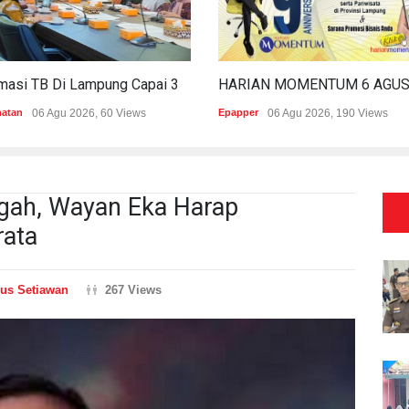
Estimasi TB Di Lampung Capai 30.745 Kasus, Pemprov Genjot Percepatan Penanganan
hatan
06 Agu 2026, 60 Views
Epapper
06 Agu 2026, 190 Views
gah, Wayan Eka Harap
ata
us Setiawan
267 Views