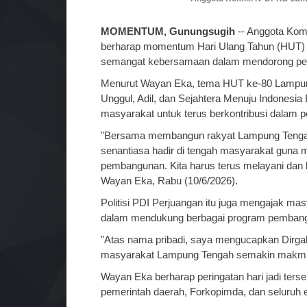
MOMENTUM, Gunungsugih
-- Anggota Ko
berharap momentum Hari Ulang Tahun (HUT)
semangat kebersamaan dalam mendorong pemba
Menurut Wayan Eka, tema HUT ke-80 Lampu
Unggul, Adil, dan Sejahtera Menuju Indonesia
masyarakat untuk terus berkontribusi dalam
"Bersama membangun rakyat Lampung Tengah 
senantiasa hadir di tengah masyarakat guna 
pembangunan. Kita harus terus melayani dan
Wayan Eka, Rabu (10/6/2026).
Politisi PDI Perjuangan itu juga mengajak m
dalam mendukung berbagai program pemban
"Atas nama pribadi, saya mengucapkan Dir
masyarakat Lampung Tengah semakin makmur 
Wayan Eka berharap peringatan hari jadi ters
pemerintah daerah, Forkopimda, dan seluruh