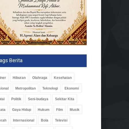
ags Berita
iner
Hiburan
Olahraga
Kesehatan
ional
Metropolitan
Teknologi
Ekonomi
tai
Politik
Seni-budaya
Sekitar Kita
ata
Gaya Hidup
Hukum
Film
Musik
erah
Internasional
Bola
Televisi