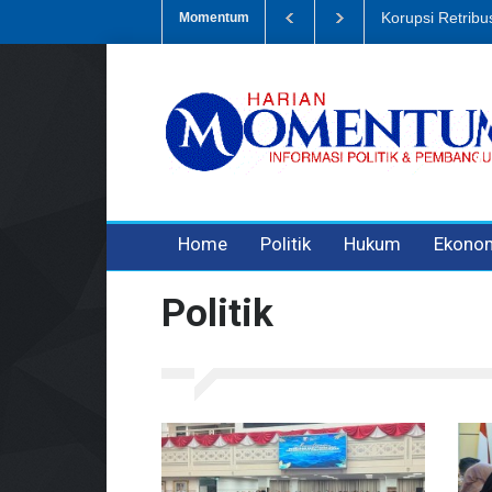
pah, Eks Bendahara Pembantu DLH Divonis 5 Tahun
Dugaan Penipua
Momentum
3 years ago
3 years ago
3 years ago
Home
Politik
Hukum
Ekono
Politik