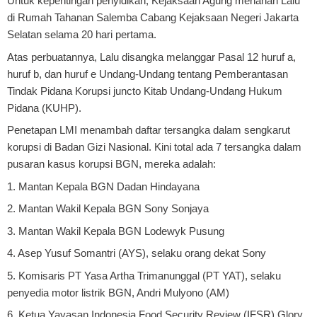
Untuk kepentingan penyidikan, Kejaksaan Agung menahan Lalu
di Rumah Tahanan Salemba Cabang Kejaksaan Negeri Jakarta
Selatan selama 20 hari pertama.
Atas perbuatannya, Lalu disangka melanggar Pasal 12 huruf a,
huruf b, dan huruf e Undang-Undang tentang Pemberantasan
Tindak Pidana Korupsi juncto Kitab Undang-Undang Hukum
Pidana (KUHP).
Penetapan LMI menambah daftar tersangka dalam sengkarut
korupsi di Badan Gizi Nasional. Kini total ada 7 tersangka dalam
pusaran kasus korupsi BGN, mereka adalah:
1. Mantan Kepala BGN Dadan Hindayana
2. Mantan Wakil Kepala BGN Sony Sonjaya
3. Mantan Wakil Kepala BGN Lodewyk Pusung
4. Asep Yusuf Somantri (AYS), selaku orang dekat Sony
5. Komisaris PT Yasa Artha Trimanunggal (PT YAT), selaku
penyedia motor listrik BGN, Andri Mulyono (AM)
6. Ketua Yayasan Indonesia Food Security Review (IFSR) Glory