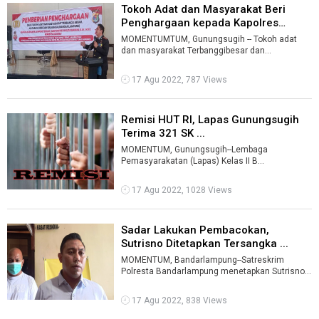
Tokoh Adat dan Masyarakat Beri
Penghargaan kepada Kapolres
Lampun ...
MOMENTUMTUM, Gunungsugih -- Tokoh adat
dan masyarakat Terbanggibesar dan
Mataramudik (Lampung Tengah) dan serta
Rajabasa (Ban ...
17 Agu 2022, 787 Views
Remisi HUT RI, Lapas Gunungsugih
Terima 321 SK ...
MOMENTUM, Gunungsugih--Lembaga
Pemasyarakatan (Lapas) Kelas II B
Gunungsugih menerima 321 surat keputusan
(sk) remisi Hari Ul ...
17 Agu 2022, 1028 Views
Sadar Lakukan Pembacokan,
Sutrisno Ditetapkan Tersangka ...
MOMENTUM, Bandarlampung--Satreskrim
Polresta Bandarlampung menetapkan Sutrisno
(49) sebagai tersangka pelaku pembacokan
satu ...
17 Agu 2022, 838 Views