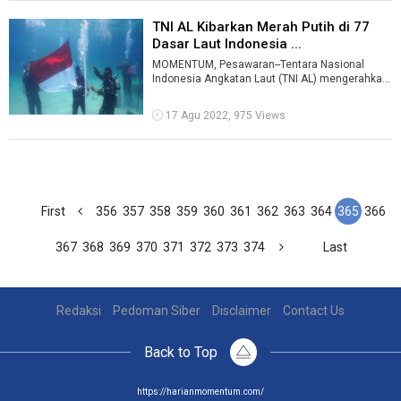
TNI AL Kibarkan Merah Putih di 77
Dasar Laut Indonesia ...
MOMENTUM, Pesawaran--Tentara Nasional
Indonesia Angkatan Laut (TNI AL) mengerahkan
pasukan selam guna mengibarkan bendera mer
...
17 Agu 2022, 975 Views
First
356
357
358
359
360
361
362
363
364
365
366
367
368
369
370
371
372
373
374
Last
Redaksi
Pedoman Siber
Disclaimer
Contact Us
Back to Top
https://harianmomentum.com/