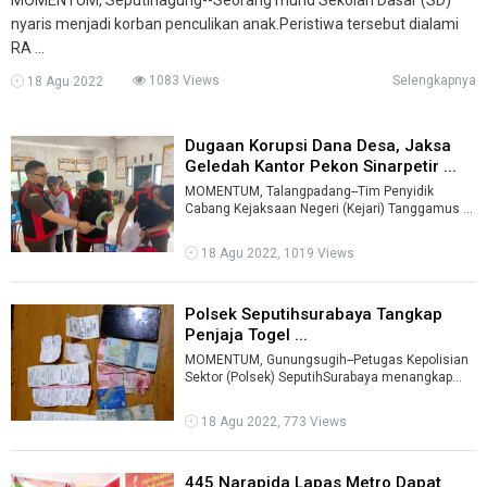
nyaris menjadi korban penculikan anak.Peristiwa tersebut dialami
RA ...
1083 Views
Selengkapnya
18 Agu 2022
Dugaan Korupsi Dana Desa, Jaksa
Geledah Kantor Pekon Sinarpetir ...
MOMENTUM, Talangpadang--Tim Penyidik
Cabang Kejaksaan Negeri (Kejari) Tanggamus di
Talangpadang melakukan penyelidikan kasus ...
18 Agu 2022, 1019 Views
Polsek Seputihsurabaya Tangkap
Penjaja Togel ...
MOMENTUM, Gunungsugih--Petugas Kepolisian
Sektor (Polsek) SeputihSurabaya menangkap
pelaku tindak pidana perjudian jenis toge ...
18 Agu 2022, 773 Views
445 Narapida Lapas Metro Dapat