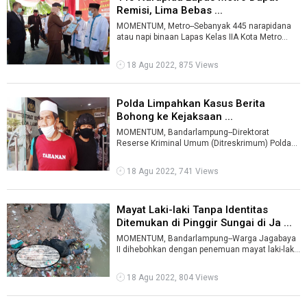
Remisi, Lima Bebas ...
MOMENTUM, Metro--Sebanyak 445 narapidana
atau napi binaan Lapas Kelas IIA Kota Metro
mendapat remisi pada hari Kemerdakaan In ...
18 Agu 2022, 875 Views
Polda Limpahkan Kasus Berita
Bohong ke Kejaksaan ...
MOMENTUM, Bandarlampung--Direktorat
Reserse Kriminal Umum (Ditreskrimum) Polda
Lampung resmi melimpahkan kasus tindak
pidana ...
18 Agu 2022, 741 Views
Mayat Laki-laki Tanpa Identitas
Ditemukan di Pinggir Sungai di Ja ...
MOMENTUM, Bandarlampung--Warga Jagabaya
II dihebohkan dengan penemuan mayat laki-laki
tanpa identitas di Jalan Pulau Bacan, K ...
18 Agu 2022, 804 Views