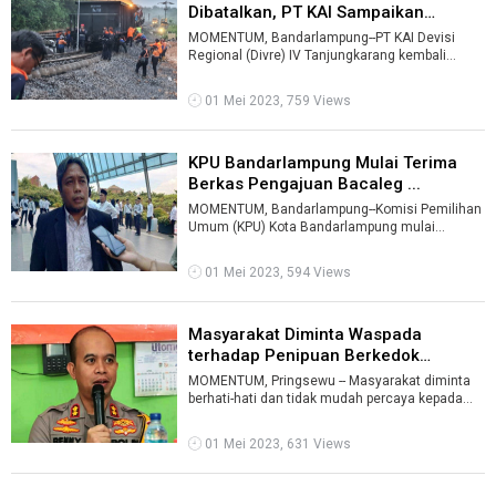
Dibatalkan, PT KAI Sampaikan
Permoh ...
MOMENTUM, Bandarlampung--PT KAI Devisi
Regional (Divre) IV Tanjungkarang kembali
membatalkan perjalanan kereta api.Pembatalan
...
01 Mei 2023, 759 Views
KPU Bandarlampung Mulai Terima
Berkas Pengajuan Bacaleg ...
MOMENTUM, Bandarlampung--Komisi Pemilihan
Umum (KPU) Kota Bandarlampung mulai
menerima pengajuan Bakal Calon Legislatif
DPRD ...
01 Mei 2023, 594 Views
Masyarakat Diminta Waspada
terhadap Penipuan Berkedok
Penggandaan ...
MOMENTUM, Pringsewu -- Masyarakat diminta
berhati-hati dan tidak mudah percaya kepada
seseorang yang mengaku bisa menggandaka ...
01 Mei 2023, 631 Views