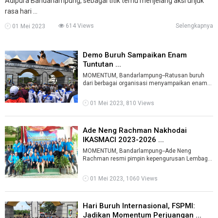
Adipura Bandarlampung, sebagai titik temu menjelang aksi unjuk
rasa hari ...
614 Views
Selengkapnya
01 Mei 2023
Demo Buruh Sampaikan Enam
Tuntutan ...
MOMENTUM, Bandarlampung--Ratusan buruh
dari berbagai organisasi menyampaikan enam
poin tuntutan.Tuntutan itu disampaikan di d ...
01 Mei 2023, 810 Views
Ade Neng Rachman Nakhodai
IKASMACI 2023-2026 ...
MOMENTUM, Bandarlampung--Ade Neng
Rachman resmi pimpin kepengurusan Lembaga
Ikatan Keluarga Alumni SMAN Cimeng
(IKASMACI) Per ...
01 Mei 2023, 1060 Views
Hari Buruh Internasional, FSPMI:
Jadikan Momentum Perjuangan ...