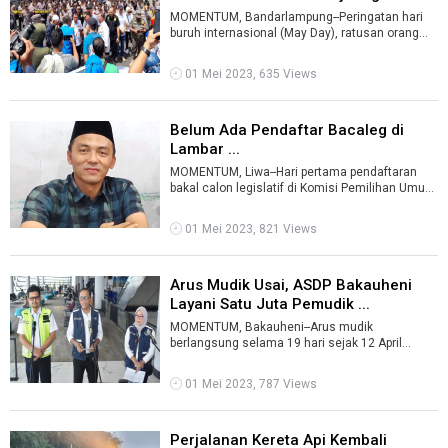
MOMENTUM, Bandarlampung--Peringatan hari
buruh internasional (May Day), ratusan orang
yang tergabung dalam Pusat Perjuangan R ...
01 Mei 2023, 635 Views
Belum Ada Pendaftar Bacaleg di
Lambar ...
MOMENTUM, Liwa--Hari pertama pendaftaran
bakal calon legislatif di Komisi Pemilihan Umum
(KPU) Lampung Barat masih sepi alias ...
01 Mei 2023, 821 Views
Arus Mudik Usai, ASDP Bakauheni
Layani Satu Juta Pemudik ...
MOMENTUM, Bakauheni--Arus mudik
berlangsung selama 19 hari sejak 12 April
hingga 30 April 2023 telah usai.Selama kurun
waktu ...
01 Mei 2023, 787 Views
Perjalanan Kereta Api Kembali