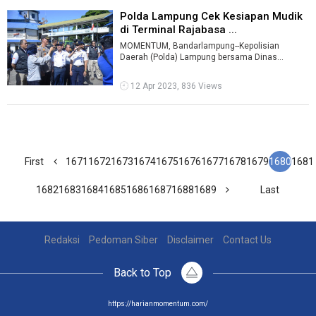
Polda Lampung Cek Kesiapan Mudik
di Terminal Rajabasa ...
MOMENTUM, Bandarlampung--Kepolisian
Daerah (Polda) Lampung bersama Dinas
Perhubungan dan Balai Pengelola Transportasi
Darat ( ...
12 Apr 2023, 836 Views
First
1671
1672
1673
1674
1675
1676
1677
1678
1679
1680
1681
1682
1683
1684
1685
1686
1687
1688
1689
Last
Redaksi
Pedoman Siber
Disclaimer
Contact Us
Back to Top
https://harianmomentum.com/