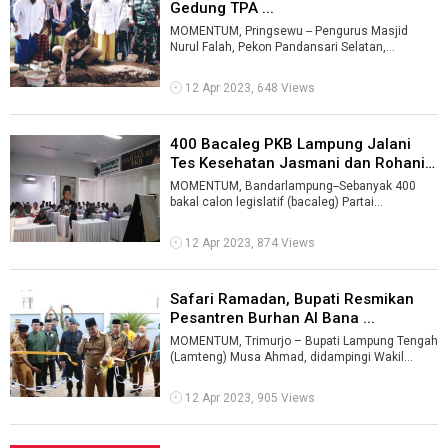
Gedung TPA ...
MOMENTUM, Pringsewu -- Pengurus Masjid
Nurul Falah, Pekon Pandansari Selatan,
Kecamatan Sukoharjo, Kabupaten Pringsewu
memban ...
12 Apr 2023, 648 Views
400 Bacaleg PKB Lampung Jalani
Tes Kesehatan Jasmani dan Rohani
...
MOMENTUM, Bandarlampung--Sebanyak 400
bakal calon legislatif (bacaleg) Partai
Kebangkitan Bangsa (PKB) menjalani tes
kesehata ...
12 Apr 2023, 874 Views
Safari Ramadan, Bupati Resmikan
Pesantren Burhan Al Bana ...
MOMENTUM, Trimurjo – Bupati Lampung Tengah
(Lamteng) Musa Ahmad, didampingi Wakil
Bupati Ardito Wijaya meresmikan Pondok Pe ...
12 Apr 2023, 905 Views