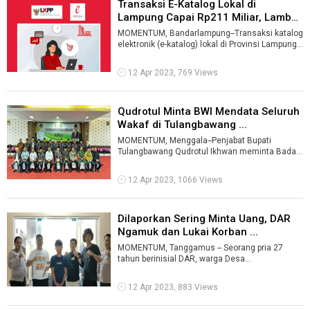
Transaksi E-Katalog Lokal di
Lampung Capai Rp211 Miliar, Lambar
T ...
MOMENTUM, Bandarlampung--Transaksi katalog
elektronik (e-katalog) lokal di Provinsi Lampung
mencapai Rp211,4 miliar dengan to ...
12 Apr 2023, 769 Views
Qudrotul Minta BWI Mendata Seluruh
Wakaf di Tulangbawang ...
MOMENTUM, Menggala--Penjabat Bupati
Tulangbawang Qudrotul Ikhwan meminta Badan
Wakaf Indonesia (BWI) mendata semua wakaf
di T ...
12 Apr 2023, 1066 Views
Dilaporkan Sering Minta Uang, DAR
Ngamuk dan Lukai Korban ...
MOMENTUM, Tanggamus -- Seorang pria 27
tahun berinisial DAR, warga Desa
Bunutseberang Kecamatan Wayratai Kabupaten
Pesawaran ...
12 Apr 2023, 883 Views