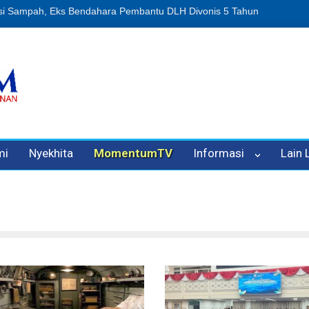
nipuan Oleh Oknum Kadis, Kuasa Hukum Pelapor Desak Polisi Tetapk
mi
Nyekhita
MomentumTV
Informasi
Lain