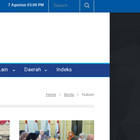
an P-21
Tembus Rp1,6 Triliun, Nilai Investasi di Lamteng Tertinggi 
7 Agustus
03:00 PM
 Lain
Daerah
Indeks
Home
Berita
Hukum