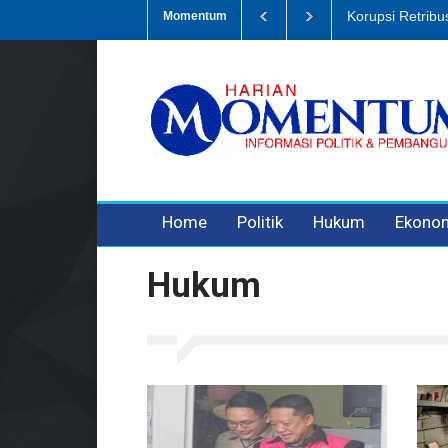
i Sampah, Eks Bendahara Pembantu DLH Divonis 5 Tahun
Dugaan Pe
Momentum
3 years ago
3 years ago
3 years ago
Home
Politik
Hukum
Ekono
Hukum