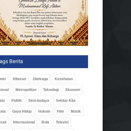
ags Berita
iner
Hiburan
Olahraga
Kesehatan
ional
Metropolitan
Teknologi
Ekonomi
tai
Politik
Seni-budaya
Sekitar Kita
ata
Gaya Hidup
Hukum
Film
Musik
erah
Internasional
Bola
Televisi