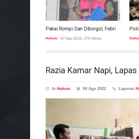
Pakai Rompi Dan Diborgol, Febrie Adriansyah Jalani Pemeriksaan Sebagai Tersangka TPPU
Hukum
07 Agu 2026, 279 Views
Huku
Razia Kamar Napi, Lapas
In
Hukum
04 Agu 2022
Laporan
H