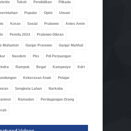
ebritis
Tokoh
Pendidikan
Pilkada
erintahan
Popular
Opini
Umum
is
Koran
Sosial
Prabowo
Anies Amin
in
Pemilu 2024
Prabowo Gibran
pung Barat Bentuk Satgas
s Muhaimin
Ganjar Pranowo
Ganjar Mahfud
 Di Seluruh Kecamatan
kar
Nasdem
Pks
Pdi Perjuangan
um
06 Agu 2026, 305 Views
indra
Rampok
Begal
Kampanye
Kdrt
rundungan
Kekerasan Anak
Pelajar
wuran
Sengketa Lahan
Narkoba
ranmor
Ramadan
Perdagangan Orang
erah
eatured Videos