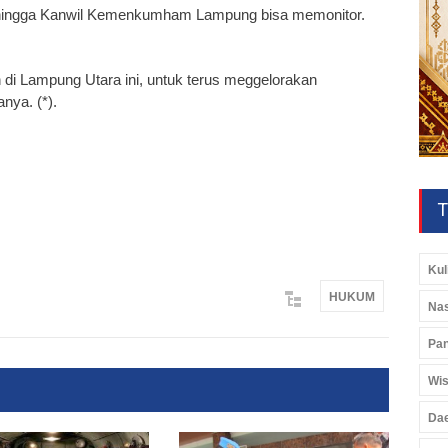
 Sehingga Kanwil Kemenkumham Lampung bisa memonitor.
di Lampung Utara ini, untuk terus meggelorakan
nya. (*).
T
Kul
HUKUM
Nas
Pan
Wis
Da