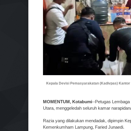
Kepala Devisi Pemasyarakatan (Kadivpas) Kanto
MOMENTUM, Kotabumi
--Petugas Lembaga 
Utara, menggeledah seluruh kamar narapidana 
Razia yang dilakukan mendadak, dipimpin Ke
Kemenkumham Lampung, Faried Junaedi.