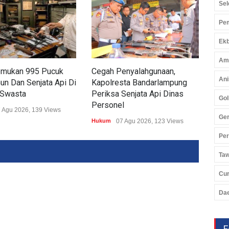
Sel
Pem
Ekb
Am
Temukan 995 Pucuk
Cegah Penyalahgunaan,
Lam
Ani
Gun Dan Senjata Api Di
Kapolresta Bandarlampung
PPA
 Swasta
Periksa Senjata Api Dinas
Gol
Huk
Personel
 Agu 2026, 139 Views
Ger
Hukum
07 Agu 2026, 123 Views
Pe
Ta
Cu
Da
F