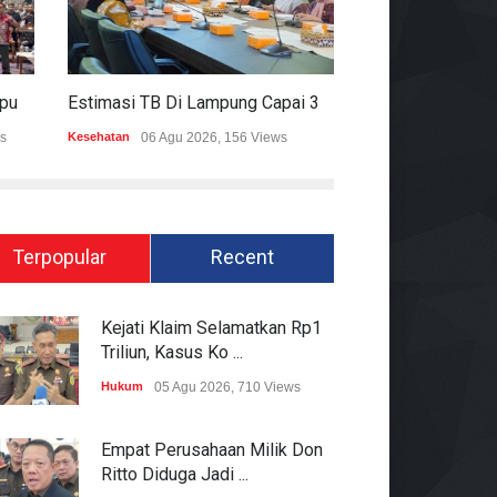
Mitigasi Dampak El Nino, Lampung Data Penggunaan Air Permukaan
Estimasi TB Di Lampung Capai 30.745 Kasus, Pemprov Genjot Percepatan Penanganan
s
Kesehatan
06 Agu 2026, 156 Views
Epapper
06 Agu 202
Terpopular
Recent
Kejati Klaim Selamatkan Rp1
Triliun, Kasus Ko ...
Hukum
05 Agu 2026, 710 Views
Empat Perusahaan Milik Don
Ritto Diduga Jadi ...