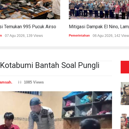
Polisi Temukan 995 Pucuk Airsoft Gun Dan Senjata Api Di Sekolah Swasta
m
07 Agu 2026, 139 Views
Pemerintahan
06 Agu 2026, 142 View
 Kotabumi Bantah Soal Pungli
amsah.
1085 Views