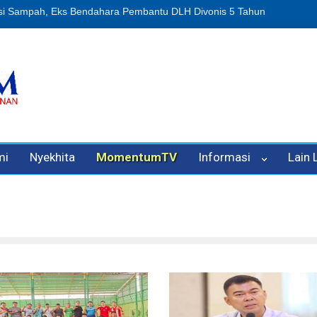
n Oleh Oknum Kadis, Kuasa Hukum Pelapor Desak Polisi Tetapkan P
mi
Nyekhita
MomentumTV
Informasi
Lain