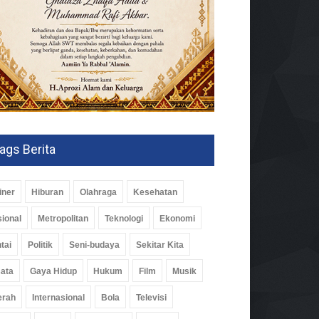
ags Berita
iner
Hiburan
Olahraga
Kesehatan
ional
Metropolitan
Teknologi
Ekonomi
tai
Politik
Seni-budaya
Sekitar Kita
ata
Gaya Hidup
Hukum
Film
Musik
erah
Internasional
Bola
Televisi