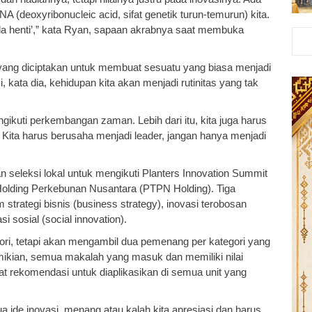
A (deoxyribonucleic acid, sifat genetik turun-temurun) kita.
ada henti’,” kata Ryan, sapaan akrabnya saat membuka
 yang diciptakan untuk membuat sesuatu yang biasa menjadi
, kata dia, kehidupan kita akan menjadi rutinitas yang tak
gikuti perkembangan zaman. Lebih dari itu, kita juga harus
Kita harus berusaha menjadi leader, jangan hanya menjadi
 seleksi lokal untuk mengikuti Planters Innovation Summit
Holding Perkebunan Nusantara (PTPN Holding). Tiga
 strategi bisnis (business strategy), inovasi terobosan
i sosial (social innovation).
ori, tetapi akan mengambil dua pemenang per kategori yang
mikian, semua makalah yang masuk dan memiliki nilai
t rekomendasi untuk diaplikasikan di semua unit yang
a ide inovasi, menang atau kalah kita apresiasi dan harus