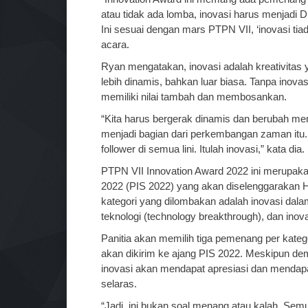
atau tidak ada lomba, inovasi harus menjadi DN
Ini sesuai dengan mars PTPN VII, ‘inovasi ti
acara.
Ryan mengatakan, inovasi adalah kreativitas
lebih dinamis, bahkan luar biasa. Tanpa inovasi
memiliki nilai tambah dan membosankan.
“Kita harus bergerak dinamis dan berubah men
menjadi bagian dari perkembangan zaman itu. 
follower di semua lini. Itulah inovasi,” kata dia.
PTPN VII Innovation Award 2022 ini merupakan
2022 (PIS 2022) yang akan diselenggarakan 
kategori yang dilombakan adalah inovasi dalam
teknologi (technology breakthrough), dan inovas
Panitia akan memilih tiga pemenang per kateg
akan dikirim ke ajang PIS 2022. Meskipun de
inovasi akan mendapat apresiasi dan mendapa
selaras.
“Jadi, ini bukan soal menang atau kalah. Semu