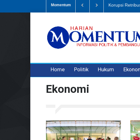
Dugaan Penipua
Momentum
3 years ago
3 years ago
Home
Politik
Hukum
Ekono
Ekonomi