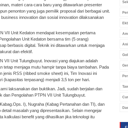
Sel
inan, materi cara-cara baru yang ditawarkan presenter
n penonton yang juga pemilik proposal dari berbagai unit.
Pem
i business innovation dan sosial innovation dilaksanakan
Ekb
TPN VII Unit Kedaton mendapat kesempatan pertama
Am
 Pengolahan Unit Kedaton bersama tim (5 orang)
Ani
p berbasis digital. Teknik ini ditawarkan untuk menjaga
kurat dan efektif.
Gol
N VII Unit Tulungbuyut. Inovasi yang diajukan adalah
Ger
 tetap menjaga mutu hampir tanpa biaya tambahan. Pada
 jenis RSS (ribbed smoke sheet) ini, Tim Inovasi ini
Pe
 (kapasitas terpasang) menjadi 3,5 ton per hari.
Ta
 kami laksanakan dan buktikan. Jadi, sudah berjalan dan
ik dan Pengolahan PTPN VII Unit Tulungbuyut.
Cu
n (Kabag.Ops. I), Nugraha (Kabag Pertanahan dan TI), dan
Da
 detail masalah yang dipresentasikan. Selain mengejar
kalkulasi benefit yang dihasilkan jika teknologi itu
F