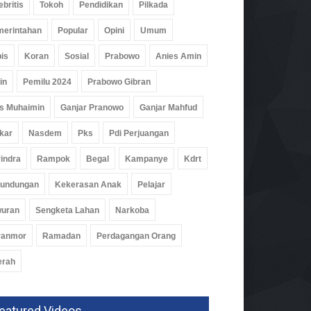
ebritis
Tokoh
Pendidikan
Pilkada
erintahan
Popular
Opini
Umum
is
Koran
Sosial
Prabowo
Anies Amin
in
Pemilu 2024
Prabowo Gibran
s Muhaimin
Ganjar Pranowo
Ganjar Mahfud
kar
Nasdem
Pks
Pdi Perjuangan
indra
Rampok
Begal
Kampanye
Kdrt
rundungan
Kekerasan Anak
Pelajar
wuran
Sengketa Lahan
Narkoba
ranmor
Ramadan
Perdagangan Orang
erah
eatured Videos