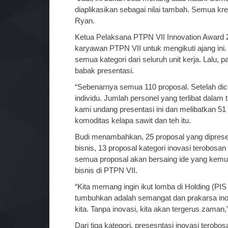
diaplikasikan sebagai nilai tambah. Semua krea
Ryan.
Ketua Pelaksana PTPN VII Innovation Award 2
karyawan PTPN VII untuk mengikuti ajang ini
semua kategori dari seluruh unit kerja. Lalu, 
babak presentasi.
“Sebenarnya semua 110 proposal. Setelah dice
individu. Jumlah personel yang terlibat dalam t
kami undang presentasi ini dan melibatkan 5
komoditas kelapa sawit dan teh itu.
Budi menambahkan, 25 proposal yang dipresentas
bisnis, 13 proposal kategori inovasi terobosan 
semua proposal akan bersaing ide yang kem
bisnis di PTPN VII.
“Kita memang ingin ikut lomba di Holding (PIS 
tumbuhkan adalah semangat dan prakarsa ino
kita. Tanpa inovasi, kita akan tergerus zaman,”
Dari tiga kategori, presesntasi inovasi terobos