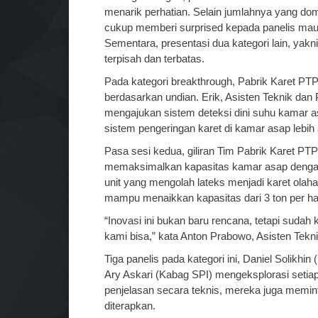
menarik perhatian. Selain jumlahnya yang dom
cukup memberi surprised kepada panelis maupu
Sementara, presentasi dua kategori lain, yakn
terpisah dan terbatas.
Pada kategori breakthrough, Pabrik Karet P
berdasarkan undian. Erik, Asisten Teknik dan
mengajukan sistem deteksi dini suhu kamar asa
sistem pengeringan karet di kamar asap lebih a
Pasa sesi kedua, giliran Tim Pabrik Karet PTP
memaksimalkan kapasitas kamar asap dengan
unit yang mengolah lateks menjadi karet olahan
mampu menaikkan kapasitas dari 3 ton per hari
“Inovasi ini bukan baru rencana, tetapi sudah
kami bisa,” kata Anton Prabowo, Asisten Tekn
Tiga panelis pada kategori ini, Daniel Solikhi
Ary Askari (Kabag SPI) mengeksplorasi setiap
penjelasan secara teknis, mereka juga meminta 
diterapkan.