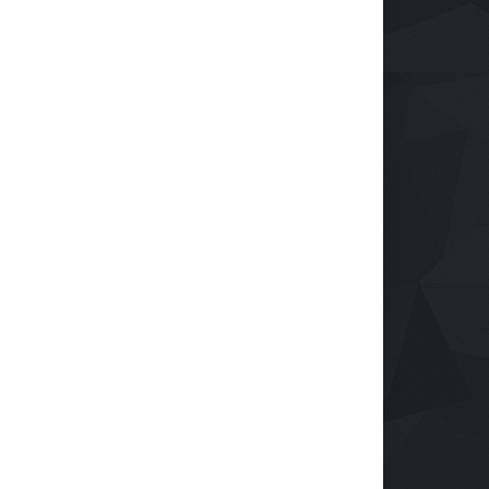
N I Perkuat Branding
uk Hilir
omi
06 Agu 2026, 147 Views