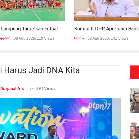
PWI Lampung Targetkan Futsal Kembali Raih Kejayaan Di Porwanas 2027
nggang
08 Agu 2026, 110 Views
Politik
08 Agu 2026, 141 Views
si Harus Jadi DNA Kita
n
Nurjanah/rls
894 Views