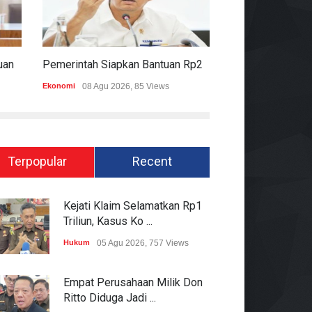
Komisi II DPR Apresiasi Bantuan Fiskal Rp20,5 Triliun Untuk Daerah
Pemerintah Siapkan Bantuan Rp20,5 Triliun Untuk Pemda
Ekonomi
08 Agu 2026, 85 Views
Hukum
08 Agu 2026
Terpopular
Recent
Kejati Klaim Selamatkan Rp1
Triliun, Kasus Ko ...
Hukum
05 Agu 2026, 757 Views
Empat Perusahaan Milik Don
Ritto Diduga Jadi ...