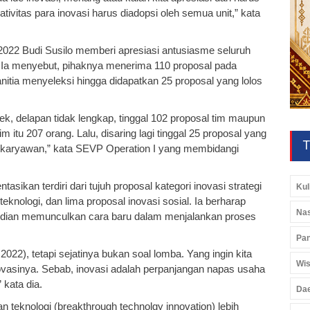
tivitas para inovasi harus diadopsi oleh semua unit,” kata
022 Budi Susilo memberi apresiasi antusiasme seluruh
. Ia menyebut, pihaknya menerima 110 proposal pada
panitia menyeleksi hingga didapatkan 25 proposal yang lolos
k, delapan tidak lengkap, tinggal 102 proposal tim maupun
im itu 207 orang. Lalu, disaring lagi tinggal 25 proposal yang
T
1 karyawan,” kata SEVP Operation I yang membidangi
ikan terdiri dari tujuh proposal kategori inovasi strategi
Kul
teknologi, dan lima proposal inovasi sosial. Ia berharap
Nas
udian memunculkan cara baru dalam menjalankan proses
Pan
2022), tetapi sejatinya bukan soal lomba. Yang ingin kita
Wis
vasinya. Sebab, inovasi adalah perpanjangan napas usaha
 kata dia.
Da
an teknologi (breakthrough technolgy innovation) lebih