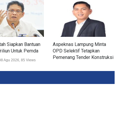
ah Siapkan Bantuan
Aspeknas Lampung Minta
PTP
riliun Untuk Pemda
OPD Selektif Tetapkan
Prod
Pemenang Tender Konstruksi
08 Agu 2026, 85 Views
Ekon
Ekonomi
06 Agu 2026, 465 Views