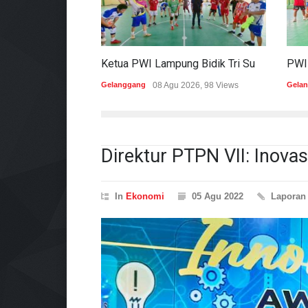
Ketua PWI Lampung Bidik Tri Sukses Pada Porwanas Dan HPN 2027
Gelanggang
08 Agu 2026, 98 Views
Gela
Direktur PTPN VII: Inova
In
Ekonomi
05 Agu 2022
Lapora