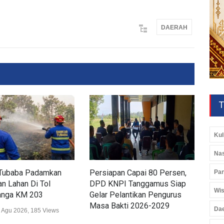
DAERAH
T
Kul
Nas
Tubaba Padamkan
Persiapan Capai 80 Persen,
Dis
Pan
n Lahan Di Tol
DPD KNPI Tanggamus Siap
Ker
Wis
nga KM 203
Gelar Pelantikan Pengurus
Lam
Masa Bakti 2026-2029
Wis
Da
 Agu 2026, 185 Views
Daerah
02 Agu 2026, 257 Views
Daer