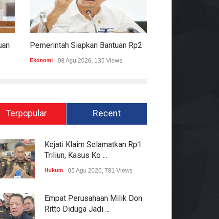
Komisi II DPR Apresiasi Bantuan Fiskal Rp20,5 Triliun Untuk Daerah
Pemerintah Siapkan Bantuan Rp20,5 Triliun Untuk Pemda
Ekonomi
08 Agu 2026, 135 Views
Hukum
08 Agu 2026
Terpopular
Recent
Kejati Klaim Selamatkan Rp1
Triliun, Kasus Ko ...
Hukum
05 Agu 2026, 781 Views
Empat Perusahaan Milik Don
Ritto Diduga Jadi ...