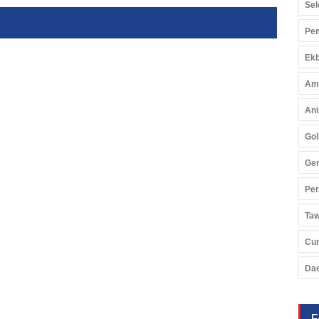
Sel
Pem
Ekb
Am
Ani
Gol
Ger
Pe
Ta
Cu
Da
F