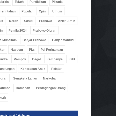
ebritis
Tokoh
Pendidikan
Pilkada
erintahan
Popular
Opini
Umum
is
Koran
Sosial
Prabowo
Anies Amin
in
Pemilu 2024
Prabowo Gibran
s Muhaimin
Ganjar Pranowo
Ganjar Mahfud
kar
Nasdem
Pks
Pdi Perjuangan
indra
Rampok
Begal
Kampanye
Kdrt
rundungan
Kekerasan Anak
Pelajar
wuran
Sengketa Lahan
Narkoba
ranmor
Ramadan
Perdagangan Orang
erah
eatured Videos