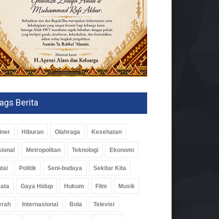
ags Berita
iner
Hiburan
Olahraga
Kesehatan
ional
Metropolitan
Teknologi
Ekonomi
par Pesawaran Jajaki
tai
Politik
Seni-budaya
Sekitar Kita
ja Sama Dengan Imigrasi
ata
Gaya Hidup
Hukum
Film
Musik
pung, Perkuat Pendataan
man
erah
Internasional
Bola
Televisi
ah
02 Agu 2026, 281 Views