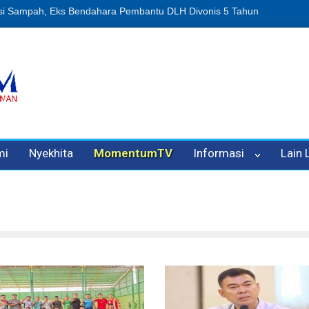
enipuan Oleh Oknum Kadis, Kuasa Hukum Pelapor Desak Polisi Tetap
mi
Nyekhita
MomentumTV
Informasi
Lain