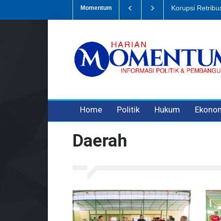
si Sampah, Eks Bendahara Pembantu DLH Divonis 5 Tahun
Dugaan P
Momentum
3 years ago
3 years ago
3 years ago
Home
Politik
Hukum
Ekono
Daerah