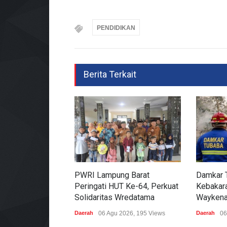
PENDIDIKAN
Berita Terkait
PWRI Lampung Barat
Damkar 
Peringati HUT Ke-64, Perkuat
Kebakara
Solidaritas Wredatama
Waykena
Daerah
06 Agu 2026, 195 Views
Daerah
06