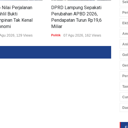
Sel
Nilai Perjalanan
DPRD Lampung Sepakati
Tiga
Pem
lil Bukti
Perubahan APBD 2026,
DPR
pinan Tak Kenal
Pendapatan Turun Rp19,6
Usu
Ekb
onomi
Miliar
Politi
Am
Agu 2026, 129 Views
Politik
07 Agu 2026, 162 Views
Ani
Gol
Ger
Pe
Ta
Cu
Da
F