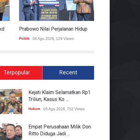
Pemprov Lampung Bantah Sekdaprov Terlibat Peralihan Aset Tanah Di Ryacudu
Prabowo Nilai Perjalanan Hidup Bahlil Bukti Kepemimpinan Tak Kenal Latar Ekonomi
Politik
08 Agu 2026, 129 Views
Hukum
07 Agu 2026
Terpopular
Recent
Kejati Klaim Selamatkan Rp1
Triliun, Kasus Ko ...
Hukum
05 Agu 2026, 752 Views
Empat Perusahaan Milik Don
Ritto Diduga Jadi ...