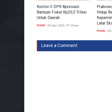
Komisi II DPR Apresiasi
Prabowo 
Bantuan Fiskal Rp20,5 Triliun
Hidup Bah
Untuk Daerah
Kepemim
Latar Ek
Politik
08 Agu 2026, 47 Views
Politik
08 
Leave a Comment