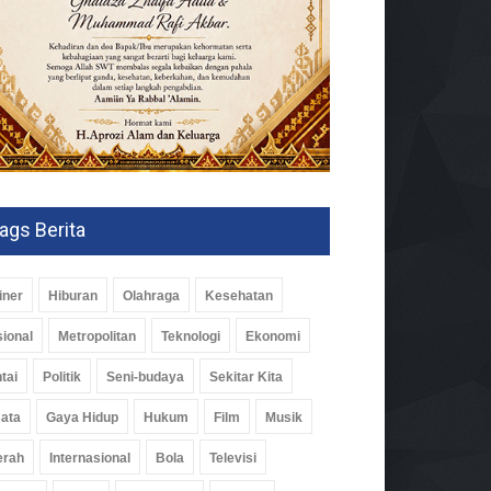
ags Berita
iner
Hiburan
Olahraga
Kesehatan
ional
Metropolitan
Teknologi
Ekonomi
tai
Politik
Seni-budaya
Sekitar Kita
ata
Gaya Hidup
Hukum
Film
Musik
erah
Internasional
Bola
Televisi