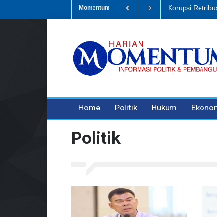
Sampah, Eks Bendahara Pembantu DLH Divonis 5 Tahun
Dugaan Peni
Momentum
3 years ago
3 years ago
3 years ago
Home
Politik
Hukum
Ekono
Politik