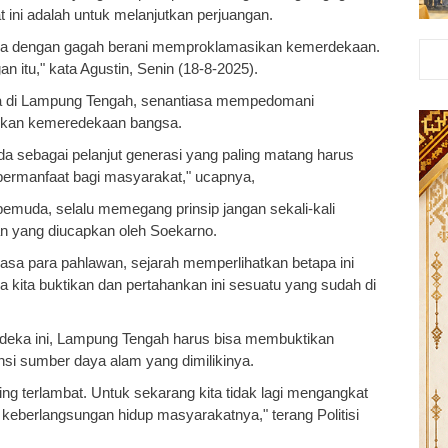
ini adalah untuk melanjutkan perjuangan.
ngsa dengan gagah berani memproklamasikan kemerdekaan.
an itu," kata Agustin, Senin (18-8-2025).
a di Lampung Tengah, senantiasa mempedomani
gkan kemeredekaan bangsa.
da sebagai pelanjut generasi yang paling matang harus
bermanfaat bagi masyarakat," ucapnya,
muda, selalu memegang prinsip jangan sekali-kali
n yang diucapkan oleh Soekarno.
jasa para pahlawan, sejarah memperlihatkan betapa ini
ya kita buktikan dan pertahankan ini sesuatu yang sudah di
erdeka ini, Lampung Tengah harus bisa membuktikan
nsi sumber daya alam yang dimilikinya.
ing terlambat. Untuk sekarang kita tidak lagi mengangkat
keberlangsungan hidup masyarakatnya," terang Politisi