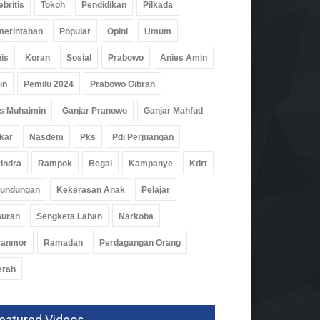
ebritis
Tokoh
Pendidikan
Pilkada
 Agenda Strategis Tuntas,
erintahan
Popular
Opini
Umum
D Waykanan Terima
lan Dua Calon Wabup
is
Koran
Sosial
Prabowo
Anies Amin
k
06 Agu 2026, 175 Views
in
Pemilu 2024
Prabowo Gibran
s Muhaimin
Ganjar Pranowo
Ganjar Mahfud
kar
Nasdem
Pks
Pdi Perjuangan
indra
Rampok
Begal
Kampanye
Kdrt
rundungan
Kekerasan Anak
Pelajar
wuran
Sengketa Lahan
Narkoba
ranmor
Ramadan
Perdagangan Orang
erah
eatured Videos