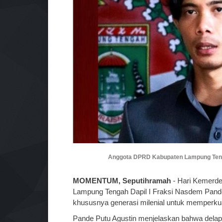
Anggota DPRD Kabupaten Lampung Tengah
MOMENTUM, Seputihramah
- Hari Kemerde
Lampung Tengah Dapil I Fraksi Nasdem Pand
khususnya generasi milenial untuk memperku
Pande Putu Agustin menjelaskan bahwa delapa