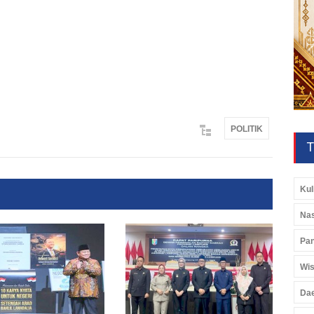
POLITIK
T
Kul
Nas
Pan
Wis
Da