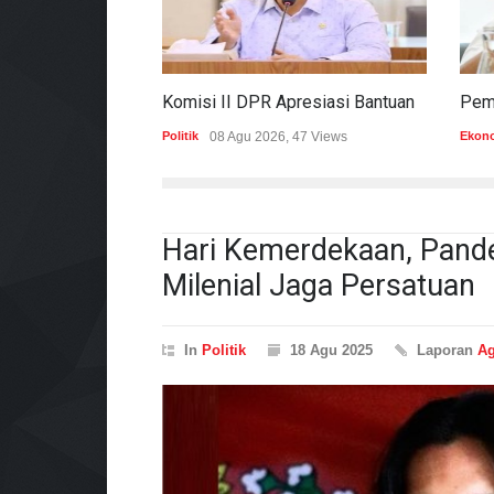
Komisi II DPR Apresiasi Bantuan Fiskal Rp20,5 Triliun Untuk Daerah
Politik
08 Agu 2026, 47 Views
Ekon
Hari Kemerdekaan, Pande
Milenial Jaga Persatuan
In
Politik
18 Agu 2025
Laporan
Ag