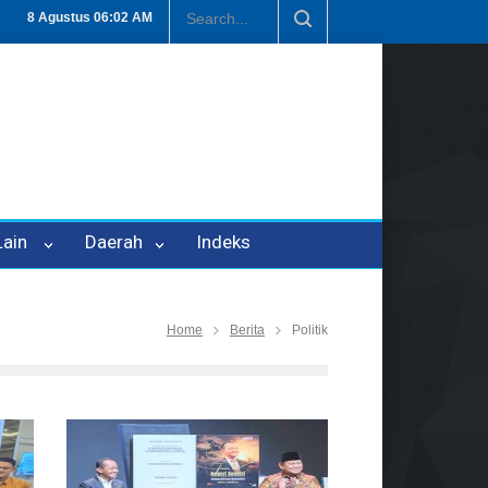
n P-21
Tembus Rp1,6 Triliun, Nilai Investasi di Lamteng Tertinggi di
8 Agustus
06:02 AM
 Lain
Daerah
Indeks
Home
Berita
Politik