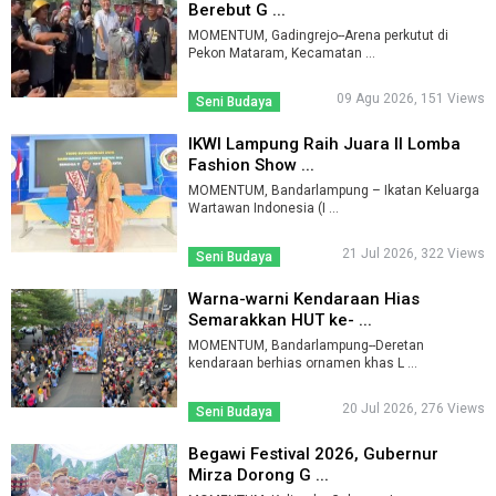
Berebut G ...
MOMENTUM, Gadingrejo--Arena perkutut di
Pekon Mataram, Kecamatan ...
09 Agu 2026, 151 Views
Seni Budaya
IKWI Lampung Raih Juara II Lomba
Fashion Show ...
MOMENTUM, Bandarlampung – Ikatan Keluarga
Wartawan Indonesia (I ...
21 Jul 2026, 322 Views
Seni Budaya
Warna-warni Kendaraan Hias
Semarakkan HUT ke- ...
MOMENTUM, Bandarlampung--Deretan
kendaraan berhias ornamen khas L ...
20 Jul 2026, 276 Views
Seni Budaya
Begawi Festival 2026, Gubernur
Mirza Dorong G ...