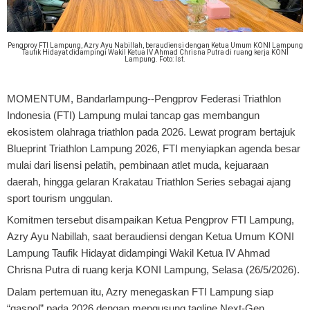
Pengprov FTI Lampung, Azry Ayu Nabillah, beraudiensi dengan Ketua Umum KONI Lampung
Taufik Hidayat didampingi Wakil Ketua IV Ahmad Chrisna Putra di ruang kerja KONI
Lampung. Foto: Ist.
MOMENTUM, Bandarlampung
--Pengprov Federasi Triathlon
Indonesia (FTI) Lampung mulai tancap gas membangun
ekosistem olahraga triathlon pada 2026. Lewat program bertajuk
Blueprint Triathlon Lampung 2026, FTI menyiapkan agenda besar
mulai dari lisensi pelatih, pembinaan atlet muda, kejuaraan
daerah, hingga gelaran Krakatau Triathlon Series sebagai ajang
sport tourism unggulan.
Komitmen tersebut disampaikan Ketua Pengprov FTI Lampung,
Azry Ayu Nabillah, saat beraudiensi dengan Ketua Umum KONI
Lampung Taufik Hidayat didampingi Wakil Ketua IV Ahmad
Chrisna Putra di ruang kerja KONI Lampung, Selasa (26/5/2026).
Dalam pertemuan itu, Azry menegaskan FTI Lampung siap
“gaspol” pada 2026 dengan mengusung tagline Next-Gen