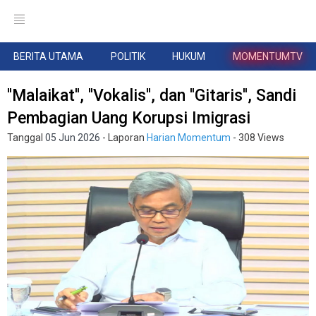
BERITA UTAMA
POLITIK
HUKUM
MOMENTUMTV
''Malaikat'', ''Vokalis'', dan ''Gitaris'', Sandi
Pembagian Uang Korupsi Imigrasi
Tanggal
05 Jun 2026
- Laporan
Harian Momentum
- 308 Views