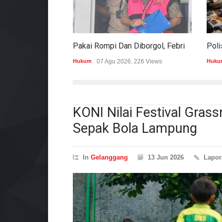
Pakai Rompi Dan Diborgol, Febrie Adriansyah Jalani Pemeriksaan Sebagai Tersangka TPPU
Hukum
07 Agu 2026, 226 Views
Huku
KONI Nilai Festival Gras
Sepak Bola Lampung
In
Gelanggang
13 Jun 2026
Lapo