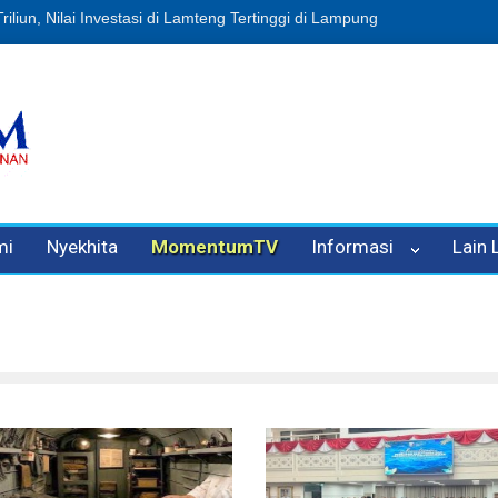
usi Sampah, Eks Bendahara Pembantu DLH Divonis 5 Tahun
Dugaan 
mi
Nyekhita
MomentumTV
Informasi
Lain