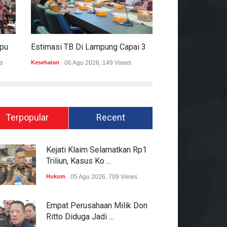
Mitigasi Dampak El Nino, Lampung Data Penggunaan Air Permukaan
Estimasi TB Di Lampung Capai 30.745 Kasus, Pemprov Genjot Percepatan Penanganan
s
Kesehatan
06 Agu 2026, 149 Views
Epapper
06 Agu 202
Terpopular
Recent
Kejati Klaim Selamatkan Rp1
Triliun, Kasus Ko ...
Hukum
05 Agu 2026, 709 Views
Empat Perusahaan Milik Don
Ritto Diduga Jadi ...