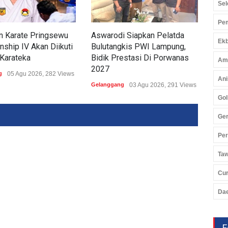
Sel
Pem
n Karate Pringsewu
Aswarodi Siapkan Pelatda
Yuli
Ekb
ship IV Akan Diikuti
Bulutangkis PWI Lampung,
Lam
Karateka
Bidik Prestasi Di Porwanas
Por
Am
2027
g
05 Agu 2026, 282 Views
Gela
Ani
Gelanggang
03 Agu 2026, 291 Views
Gol
Ger
Pe
Ta
Cu
Da
F