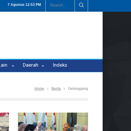
Penipuan Oleh Oknum Kadis, Kuasa Hukum Pelapor Desak Polisi Teta
7 Agustus
12:53 PM
 Lain
Daerah
Indeks
Home
Berita
Gelanggang