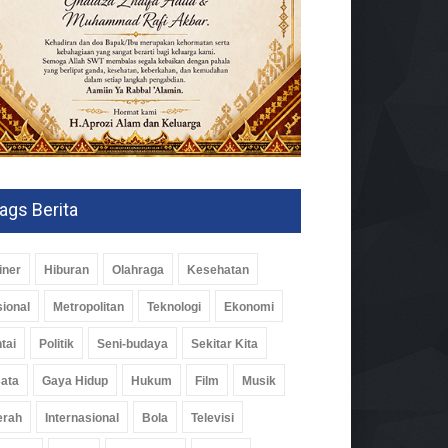
ags Berita
iner
Hiburan
Olahraga
Kesehatan
ional
Metropolitan
Teknologi
Ekonomi
tai
Politik
Seni-budaya
Sekitar Kita
ata
Gaya Hidup
Hukum
Film
Musik
erah
Internasional
Bola
Televisi