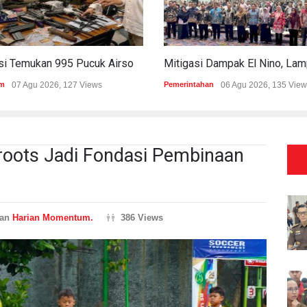
Polisi Temukan 995 Pucuk Airsoft Gun Dan Senjata Api Di Sekolah Swasta
m
07 Agu 2026, 127 Views
Pemerintahan
06 Agu 2026, 135 View
sroots Jadi Fondasi Pembinaan
ran
Harian Momentum.
386 Views