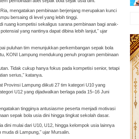
em pembinaan atlet sepak bola sejak usia dini.
Ria, mengatakan pembinaan berjenjang merupakan kunci
 bersaing di level yang lebih tinggi.
adi ruang kompetisi sekaligus sarana pembinaan bagi anak-
 potensial yang nantinya dapat dibina lebih lanjut," ujar
pai puluhan tim menunjukkan perkembangan sepak bola
a itu, KONI Lampung mendukung penuh program pembinaan
tan. Tidak cukup hanya fokus pada kompetisi senior, tetapi
ian serius," katanya.
at Provinsi Lampung diikuti 27 tim kategori U10 yang
ategori U12 yang dijadwalkan berlaga pada 15–16 Juni
ngatakan tingginya antusiasme peserta menjadi motivasi
an sepak bola usia dini hingga tingkat sekolah dasar.
 dini mulai dari U10, U12, hingga kelompok usia lainnya
 muda di Lampung," ujar Mursalin.