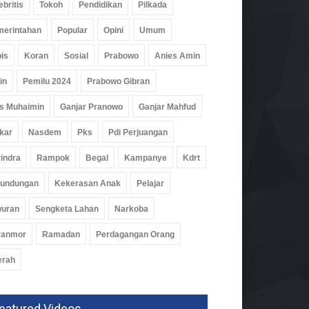
ebritis
Tokoh
Pendidikan
Pilkada
erintahan
Popular
Opini
Umum
ardi Siap Bawa Futsal PWI
is
Koran
Sosial
Prabowo
Anies Amin
pung Berjaya Di
wanas 2027
in
Pemilu 2024
Prabowo Gibran
nggang
03 Agu 2026, 357 Views
s Muhaimin
Ganjar Pranowo
Ganjar Mahfud
kar
Nasdem
Pks
Pdi Perjuangan
indra
Rampok
Begal
Kampanye
Kdrt
rundungan
Kekerasan Anak
Pelajar
wuran
Sengketa Lahan
Narkoba
ranmor
Ramadan
Perdagangan Orang
erah
eatured Videos