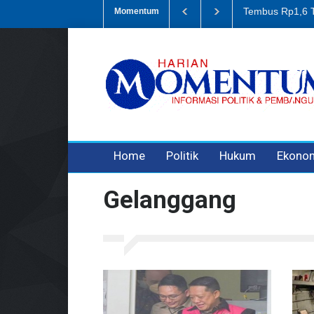
Korupsi Retrib
Momentum
3 years ago
3 years ago
3 years ago
Home
Politik
Hukum
Ekono
Gelanggang