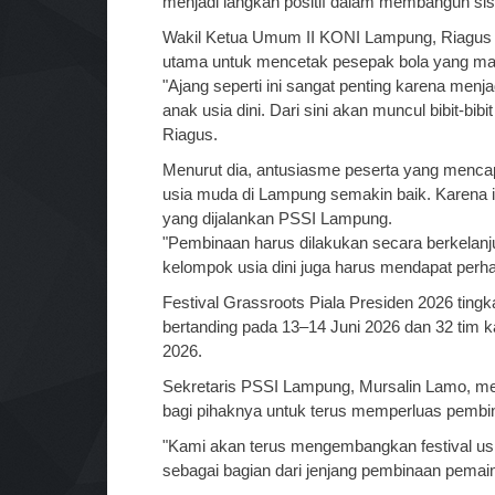
menjadi langkah positif dalam membangun sist
Wakil Ketua Umum II KONI Lampung, Riagus 
utama untuk mencetak pesepak bola yang mampu
"Ajang seperti ini sangat penting karena menj
anak usia dini. Dari sini akan muncul bibit-bibit
Riagus.
Menurut dia, antusiasme peserta yang menca
usia muda di Lampung semakin baik. Karen
yang dijalankan PSSI Lampung.
"Pembinaan harus dilakukan secara berkelanju
kelompok usia dini juga harus mendapat perhat
Festival Grassroots Piala Presiden 2026 tingk
bertanding pada 13–14 Juni 2026 dan 32 tim k
2026.
Sekretaris PSSI Lampung, Mursalin Lamo, me
bagi pihaknya untuk terus memperluas pembina
"Kami akan terus mengembangkan festival usia
sebagai bagian dari jenjang pembinaan pemain