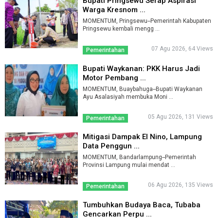
Bupati Pringsewu Serap Aspirasi
Warga Kresnom ...
MOMENTUM, Pringsewu--Pemerintah Kabupaten
Pringsewu kembali mengg ...
07 Agu 2026, 64 Views
Pemerintahan
Bupati Waykanan: PKK Harus Jadi
Motor Pembang ...
MOMENTUM, Buaybahuga--Bupati Waykanan
Ayu Asalasiyah membuka Moni ...
05 Agu 2026, 131 Views
Pemerintahan
Mitigasi Dampak El Nino, Lampung
Data Penggun ...
MOMENTUM, Bandarlampung--Pemerintah
Provinsi Lampung mulai mendat ...
06 Agu 2026, 135 Views
Pemerintahan
Tumbuhkan Budaya Baca, Tubaba
Gencarkan Perpu ...