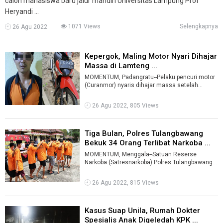
calon mahasiswa baru jalur mandiri Universitas Lampung Prof
Heryandi ...
1071 Views
Selengkapnya
26 Agu 2022
Kepergok, Maling Motor Nyari Dihajar
Massa di Lamteng ...
MOMENTUM, Padangratu--Pelaku pencuri motor
(Curanmor) nyaris dihajar massa setelah
kepergok dalam aksinya.Pria berinisial AU ...
26 Agu 2022, 805 Views
Tiga Bulan, Polres Tulangbawang
Bekuk 34 Orang Terlibat Narkoba ...
MOMENTUM, Menggala--Satuan Reserse
Narkoba (Satresnarkoba) Polres Tulangbawang
berhasil menangkap puluhan pelaku tindak pidan
...
26 Agu 2022, 815 Views
Kasus Suap Unila, Rumah Dokter
Spesialis Anak Digeledah KPK ...