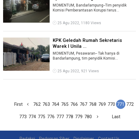
MOMENTUM, Bandarlampung--Tim penyidik
Komisi Pemberantasan Korupsi terus
melakukan penggeledahan yang terkait dengan
kasus du ...
25 Agu 2022, 1180 Views
KPK Geledah Rumah Sekretaris
Warek I Unila ...
MOMENTUM, Pesawaran-- Tak hanya di
Bandarlampung, tim penyidik Komisi
Pemberantasan Korupsi (KPK) RI juga
menggeledah rumah S ...
25 Agu 2022, 921 Views
First
762
763
764
765
766
767
768
769
770
771
772
773
774
775
776
777
778
779
780
Last
Redaksi
Pedoman Siber
Disclaimer
Contact Us