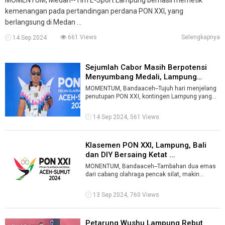
kemenangan pada pertandingan perdana PON XXI, yang
berlangsung di Medan ...
661 Views
Selengkapnya
14 Sep 2024
Sejumlah Cabor Masih Berpotensi
Menyumbang Medali, Lampung
Optimi ...
MOMENTUM, Bandaaceh--Tujuh hari menjelang
penutupan PON XXI, kontingen Lampung yang
mengoleksi 15 emas masih bertengger di pe ...
14 Sep 2024, 561 Views
Klasemen PON XXI, Lampung, Bali
dan DIY Bersaing Ketat ...
MONENTUM, Bandaaceh--Tambahan dua emas
dari cabang olahraga pencak silat, makin
memperkokoh posisi kontingen Lampung di
perin ...
13 Sep 2024, 760 Views
Petarung Wushu Lampung Rebut