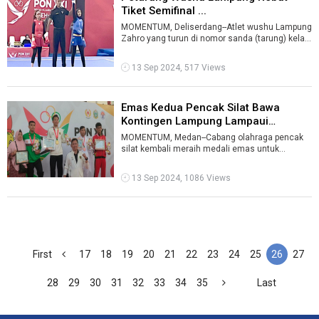
Tiket Semifinal ...
MOMENTUM, Deliserdang--Atlet wushu Lampung
Zahro yang turun di nomor sanda (tarung) kelas
52kg putri lolos ke semifinal PON X ...
13 Sep 2024, 517 Views
Emas Kedua Pencak Silat Bawa
Kontingen Lampung Lampaui
Pencapaian ...
MOMENTUM, Medan--Cabang olahraga pencak
silat kembali meraih medali emas untuk
kontingen Lampung di PON XXI di Aceh dan
Sumat ...
13 Sep 2024, 1086 Views
First
17
18
19
20
21
22
23
24
25
26
27
28
29
30
31
32
33
34
35
Last