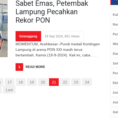
Sabet Emas, Petembak
Lampung Pecahkan
Kul
Rekor PON
Nas
Pan
Gelanggang
19 Sep 2024, 901 Views
MOMENTUM, Acehbesar--Pundi medali Kontingen
Wis
Lampung di arena PON XXI masih terus
Da
bertambah, Kamis (19-9-2024). Kali ini, caba. . . .
Sel
READ MORE
Pem
6
17
18
19
20
21
22
23
24
Ekb
Last
Am
Ani
Gol