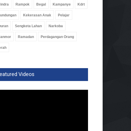
indra
Rampok
Begal
Kampanye
Kdrt
rundungan
Kekerasan Anak
Pelajar
wuran
Sengketa Lahan
Narkoba
ranmor
Ramadan
Perdagangan Orang
erah
eatured Videos