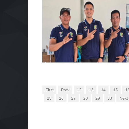
First
Prev
12
13
14
15
1
25
26
27
28
29
30
Next