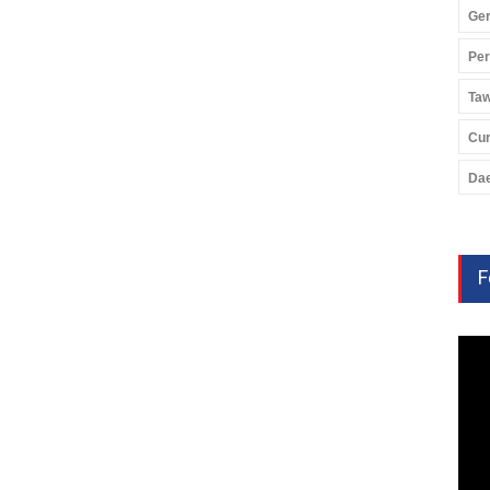
Ger
Pe
Ta
Cu
Da
F