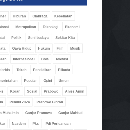
iner
Hiburan
Olahraga
Kesehatan
ional
Metropolitan
Teknologi
Ekonomi
tai
Politik
Seni-budaya
Sekitar Kita
ata
Gaya Hidup
Hukum
Film
Musik
erah
Internasional
Bola
Televisi
ebritis
Tokoh
Pendidikan
Pilkada
erintahan
Popular
Opini
Umum
is
Koran
Sosial
Prabowo
Anies Amin
in
Pemilu 2024
Prabowo Gibran
s Muhaimin
Ganjar Pranowo
Ganjar Mahfud
kar
Nasdem
Pks
Pdi Perjuangan