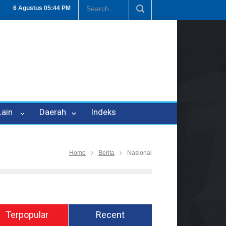
eh Oknum Kadis, Kuasa Hukum Pelapor Desak Polisi Tetapkan P-21
6 Agustus
05:44 PM
 Lain
Daerah
Indeks
Home
Berita
Nasional
Terpopular
Recent