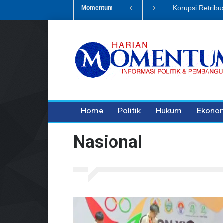
Korupsi Retribusi Sampah,
Momentum
3 years ago
3 years ago
3 years ago
Home
Politik
Hukum
Ekono
Nasional