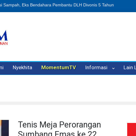
 Eks Bendahara Pembantu DLH Divonis 5 Tahun
Dugaan Penipuan Ol
mi
Nyekhita
MomentumTV
Informasi
Lain
Tenis Meja Perorangan
Sumbang Emas ke 22