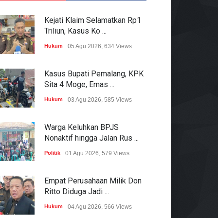
Kejati Klaim Selamatkan Rp1
Triliun, Kasus Ko ...
Hukum
05 Agu 2026, 634 Views
Kasus Bupati Pemalang, KPK
Sita 4 Moge, Emas ...
Hukum
03 Agu 2026, 585 Views
Warga Keluhkan BPJS
Nonaktif hingga Jalan Rus ...
Politik
01 Agu 2026, 579 Views
Empat Perusahaan Milik Don
Ritto Diduga Jadi ...
Hukum
04 Agu 2026, 566 Views