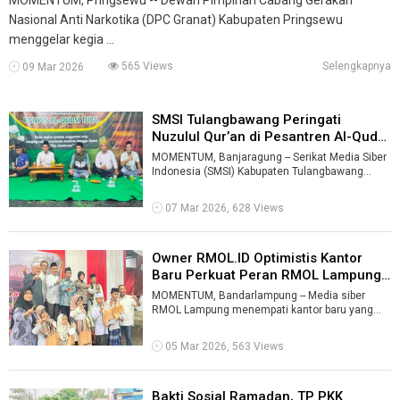
Nasional Anti Narkotika (DPC Granat) Kabupaten Pringsewu
menggelar kegia ...
565 Views
Selengkapnya
09 Mar 2026
SMSI Tulangbawang Peringati
Nuzulul Qur’an di Pesantren Al-Quds
...
MOMENTUM, Banjaragung -- Serikat Media Siber
Indonesia (SMSI) Kabupaten Tulangbawang
menggelar kegiatan Jum’at Berkah ke-87 ...
07 Mar 2026, 628 Views
Owner RMOL.ID Optimistis Kantor
Baru Perkuat Peran RMOL Lampung
...
MOMENTUM, Bandarlampung -- Media siber
RMOL Lampung menempati kantor baru yang
berlokasi di Jalan Saleh Raja Kusuma Yudha No.
...
05 Mar 2026, 563 Views
Bakti Sosial Ramadan, TP PKK