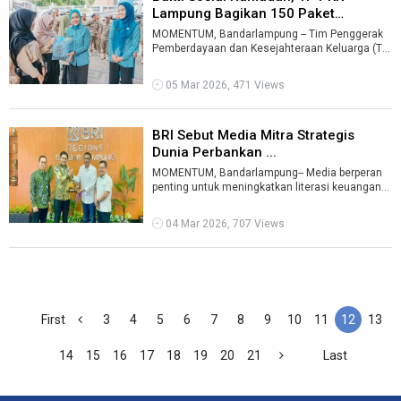
Lampung Bagikan 150 Paket
Sembako ...
MOMENTUM, Bandarlampung -- Tim Penggerak
Pemberdayaan dan Kesejahteraan Keluarga (TP
PKK) Provinsi Lampung bersama Pemerintah ...
05 Mar 2026, 471 Views
BRI Sebut Media Mitra Strategis
Dunia Perbankan ...
MOMENTUM, Bandarlampung-- Media berperan
penting untuk meningkatkan literasi keuangan
masyarakat. Terutama, dalam membentuk c ...
04 Mar 2026, 707 Views
First
3
4
5
6
7
8
9
10
11
12
13
14
15
16
17
18
19
20
21
Last