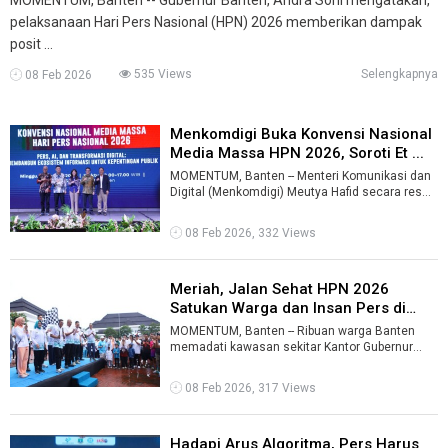
pelaksanaan Hari Pers Nasional (HPN) 2026 memberikan dampak
posit ...
535 Views
Selengkapnya
08 Feb 2026
Menkomdigi Buka Konvensi Nasional
Media Massa HPN 2026, Soroti Et ...
MOMENTUM, Banten -- Menteri Komunikasi dan
Digital (Menkomdigi) Meutya Hafid secara resmi
membuka Konvensi Nasional Media Mas ...
08 Feb 2026, 332 Views
Meriah, Jalan Sehat HPN 2026
Satukan Warga dan Insan Pers di
Sera ...
MOMENTUM, Banten -- Ribuan warga Banten
memadati kawasan sekitar Kantor Gubernur
Banten, Minggu pagi (8/2/2026), untuk mengik
...
08 Feb 2026, 317 Views
Hadapi Arus Algoritma, Pers Harus