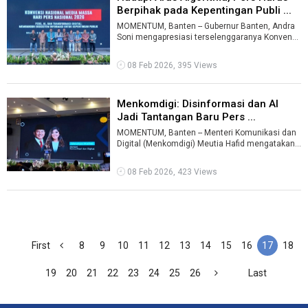
Berpihak pada Kepentingan Publi ...
MOMENTUM, Banten -- Gubernur Banten, Andra
Soni mengapresiasi terselenggaranya Konvensi
Nasional Media Massa dalam rangka Har ...
08 Feb 2026, 395 Views
Menkomdigi: Disinformasi dan AI
Jadi Tantangan Baru Pers ...
MOMENTUM, Banten -- Menteri Komunikasi dan
Digital (Menkomdigi) Meutia Hafid mengatakan
saat ini pers dalam satu fase penting ...
08 Feb 2026, 423 Views
First
8
9
10
11
12
13
14
15
16
17
18
19
20
21
22
23
24
25
26
Last