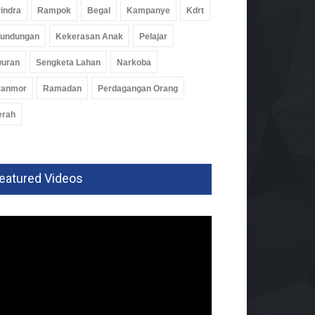
indra
Rampok
Begal
Kampanye
Kdrt
rundungan
Kekerasan Anak
Pelajar
wuran
Sengketa Lahan
Narkoba
ranmor
Ramadan
Perdagangan Orang
erah
eatured Videos