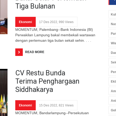
Tiga Bulanan
Kul
Ekonomi
17 Des 2022, 990 Views
Nas
MOMENTUM, Palembang--Bank Indonesia (BI)
Pan
Perwakilan Lampung bakal membekali wartawan
dengan pertemuan tiga bulan sekali sehin. . . .
Wis
READ MORE
Da
Sel
CV Restu Bunda
Pem
Terima Penghargaan
Ekb
Siddhakarya
Am
Ani
Ekonomi
15 Des 2022, 821 Views
Gol
MOMENTUM, Bandarlampung--Persekutuan