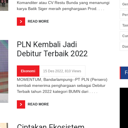
Komanditer atau CV Restu Bunda yang menanungi
Ger
karya Batik Siger meraih penghargaan Prod. . . .
Pe
READ MORE
Ta
Cu
PLN Kembali Jadi
Da
Debitur Terbaik 2022
Ekonomi
15 Des 2022, 810 Views
F
MOMENTUM, Bandarlampung--PT PLN (Persero)
kembali menerima penghargaan sebagai Debitur
Terbaik tahun 2022 kategori BUMN dari . . . .
READ MORE
Ciptakan Ekosistem