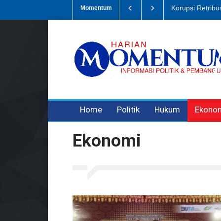
Dugaan Penipua
Momentum
3 years ago
3 years ago
Home
Politik
Hukum
Ekono
Ekonomi