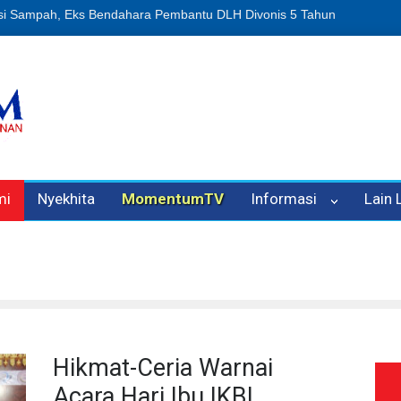
n Oleh Oknum Kadis, Kuasa Hukum Pelapor Desak Polisi Tetapkan P
mi
Nyekhita
MomentumTV
Informasi
Lain
Hikmat-Ceria Warnai
Acara Hari Ibu IKBI