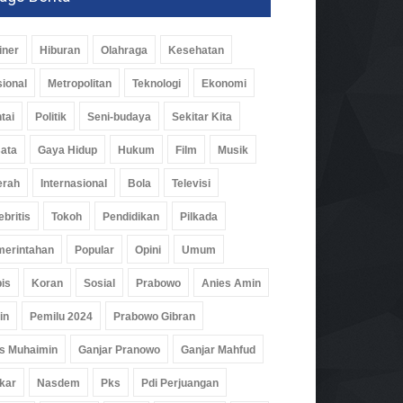
iner
Hiburan
Olahraga
Kesehatan
ional
Metropolitan
Teknologi
Ekonomi
tai
Politik
Seni-budaya
Sekitar Kita
ata
Gaya Hidup
Hukum
Film
Musik
erah
Internasional
Bola
Televisi
ebritis
Tokoh
Pendidikan
Pilkada
erintahan
Popular
Opini
Umum
is
Koran
Sosial
Prabowo
Anies Amin
in
Pemilu 2024
Prabowo Gibran
s Muhaimin
Ganjar Pranowo
Ganjar Mahfud
kar
Nasdem
Pks
Pdi Perjuangan