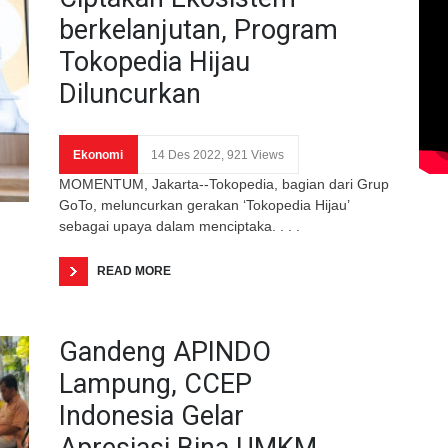
berkelanjutan, Program
Tokopedia Hijau
Diluncurkan
Ekonomi
14 Des 2022, 921 Views
MOMENTUM, Jakarta--Tokopedia, bagian dari Grup
GoTo, meluncurkan gerakan ‘Tokopedia Hijau’
sebagai upaya dalam menciptaka. . . .
READ MORE
Gandeng APINDO
Lampung, CCEP
Indonesia Gelar
Apresiasi Bina UMKM