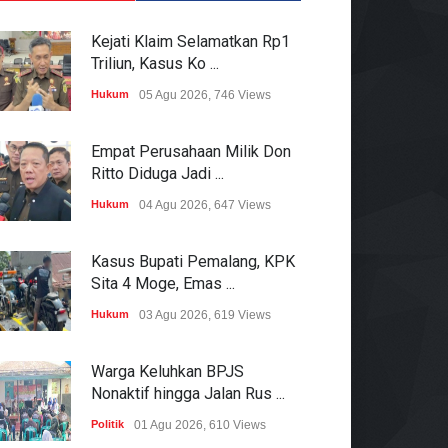
Kejati Klaim Selamatkan Rp1
Triliun, Kasus Ko ...
Hukum
05 Agu 2026, 746 Views
Empat Perusahaan Milik Don
Ritto Diduga Jadi ...
Hukum
04 Agu 2026, 647 Views
Kasus Bupati Pemalang, KPK
Sita 4 Moge, Emas ...
Hukum
03 Agu 2026, 619 Views
Warga Keluhkan BPJS
Nonaktif hingga Jalan Rus ...
Politik
01 Agu 2026, 610 Views