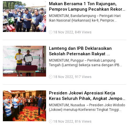
Makan Bersama 1 Ton Rajungan,
Pemprov Lampung Pecahkan Rekor
MURI ...
MOMENTUM, Bandarlampung -- Peringati Hari
Ikan Nasional (Harkannas) ke-9, Pemprov
Lampung menggelar makan bersama satu ton
ra ...
18 Nov 2022, 849 Views
Lamteng dan IPB Deklarasikan
Sekolah Peternakan Rakyat ...
MOMENTUM, Punggur -- Pemkab Lampung
Tengah (Lamteng) bekerja sama dengan IPB
University mendeklarasikan Sekolah Peternakan
Ra ...
18 Nov 2022, 917 Views
Presiden Jokowi Apresiasi Kerja
Keras Seluruh Pihak, Angkat Jempo
...
MOMENTUM, Nusadua -- Presiden Joko Widodo
(Jokowi) menutup Konferensi Tingkat Tinggi
(KTT) G20 Indonesia, yang digelar ...
18 Nov 2022, 816 Views