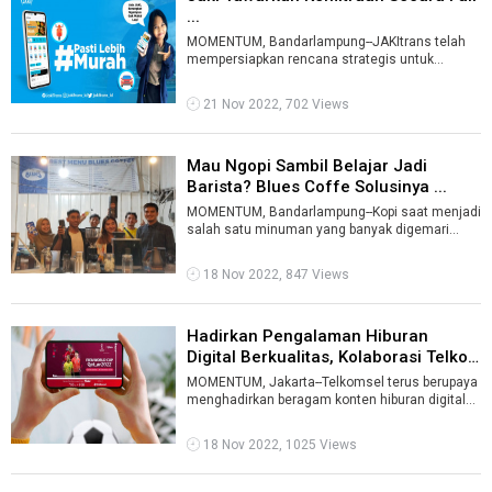
...
MOMENTUM, Bandarlampung--JAKItrans telah
mempersiapkan rencana strategis untuk
membidik pasar Bandarlampung agar siap
mengasp ...
21 Nov 2022, 702 Views
Mau Ngopi Sambil Belajar Jadi
Barista? Blues Coffe Solusinya ...
MOMENTUM, Bandarlampung--Kopi saat menjadi
salah satu minuman yang banyak digemari
semua kalangan. Mulai dari yang tua sampai ...
18 Nov 2022, 847 Views
Hadirkan Pengalaman Hiburan
Digital Berkualitas, Kolaborasi Telko
...
MOMENTUM, Jakarta--Telkomsel terus berupaya
menghadirkan beragam konten hiburan digital
berkualitas guna memenuhi kebutuhan r ...
18 Nov 2022, 1025 Views