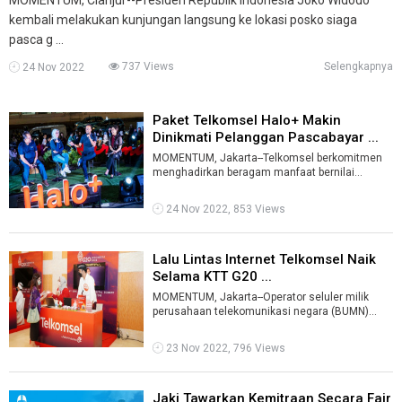
kembali melakukan kunjungan langsung ke lokasi posko siaga
pasca g ...
737 Views
Selengkapnya
24 Nov 2022
Paket Telkomsel Halo+ Makin
Dinikmati Pelanggan Pascabayar ...
MOMENTUM, Jakarta--Telkomsel berkomitmen
menghadirkan beragam manfaat bernilai
tambah pada setiap produk dan layanannya,
yang ...
24 Nov 2022, 853 Views
Lalu Lintas Internet Telkomsel Naik
Selama KTT G20 ...
MOMENTUM, Jakarta--Operator seluler milik
perusahaan telekomunikasi negara (BUMN)
Telkomsel mengalami kenaikan lalu lintas (t ...
23 Nov 2022, 796 Views
Jaki Tawarkan Kemitraan Secara Fair