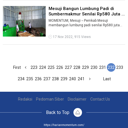
Mesuji Bangun Lumbung Padi di
Sumbermakmur Senilai Rp580 Juta ...
MOMENTUM, Mesuji -- Pemkab Mesuji
membangun lumbung padi senilai Rp580 juta
untuk gabungan kelompok tani (gapoktan) di
Desa S ...
17 Nov 2022, 915 Views
First
223
224
225
226
227
228
229
230
231
232
233
234
235
236
237
238
239
240
241
Last
Redaksi
Pedoman Siber
Disclaimer
Contact Us
Back to Top
https://harianmomentum.com/