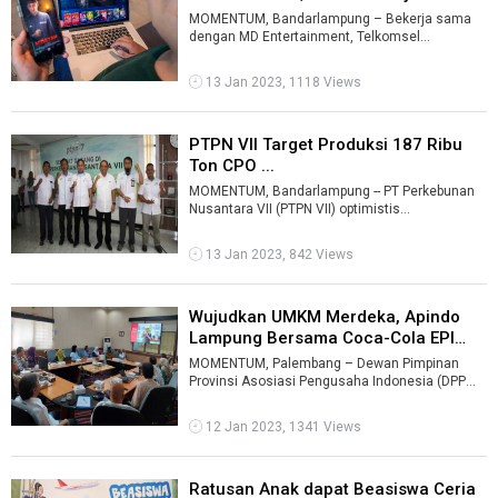
Nonton Bareng ...
MOMENTUM, Bandarlampung – Bekerja sama
dengan MD Entertainment, Telkomsel
menggelar nonton bareng gratis film Hidayah
pada ...
13 Jan 2023, 1118 Views
PTPN VII Target Produksi 187 Ribu
Ton CPO ...
MOMENTUM, Bandarlampung -- PT Perkebunan
Nusantara VII (PTPN VII) optimistis
memproduksi CPO (crude palm oil, minyak
mentah k ...
13 Jan 2023, 842 Views
Wujudkan UMKM Merdeka, Apindo
Lampung Bersama Coca-Cola EPI
dan I ...
MOMENTUM, Palembang – Dewan Pimpinan
Provinsi Asosiasi Pengusaha Indonesia (DPP
Apindo) Lampung, Coca-Cola Europacific Part ...
12 Jan 2023, 1341 Views
Ratusan Anak dapat Beasiswa Ceria