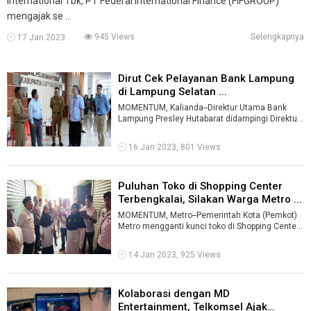
International Tbk, PT Federal International Finance (FIFGROUP)
mengajak se ...
945 Views
Selengkapnya
17 Jan 2023
Dirut Cek Pelayanan Bank Lampung
di Lampung Selatan ...
MOMENTUM, Kalianda--Direktur Utama Bank
Lampung Presley Hutabarat didampingi Direktur
Operasional melakukan kunjungan ke Lamp ...
16 Jan 2023, 801 Views
Puluhan Toko di Shopping Center
Terbengkalai, Silakan Warga Metro ...
MOMENTUM, Metro--Pemerintah Kota (Pemkot)
Metro mengganti kunci toko di Shopping Center
yang kosong dan tidak ditempati lagi ...
14 Jan 2023, 925 Views
Kolaborasi dengan MD
Entertainment, Telkomsel Ajak