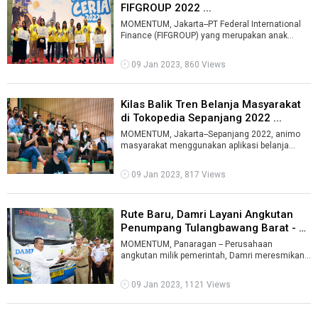
FIFGROUP 2022 ...
MOMENTUM, Jakarta--PT Federal International
Finance (FIFGROUP) yang merupakan anak
perusahaan PT Astra International Tbk dan ...
09 Jan 2023, 860 Views
Kilas Balik Tren Belanja Masyarakat
di Tokopedia Sepanjang 2022 ...
MOMENTUM, Jakarta--Sepanjang 2022, animo
masyarakat menggunakan aplikasi belanja
online Tokopedia masih tinggi.“Rumah Tangg ...
09 Jan 2023, 817 Views
Rute Baru, Damri Layani Angkutan
Penumpang Tulangbawang Barat - W
...
MOMENTUM, Panaragan -- Perusahaan
angkutan milik pemerintah, Damri meresmikan
operasional bus yang melayani trayek Pasar
Pana ...
09 Jan 2023, 1121 Views