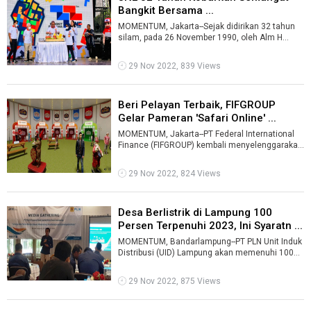
Bangkit Bersama ...
MOMENTUM, Jakarta--Sejak didirikan 32 tahun
silam, pada 26 November 1990, oleh Alm H
Soeprapto Soeparno, komitmen JNE sebagai ...
29 Nov 2022, 839 Views
Beri Pelayan Terbaik, FIFGROUP
Gelar Pameran 'Safari Online' ...
MOMENTUM, Jakarta--PT Federal International
Finance (FIFGROUP) kembali menyelenggarakan
salah satu perhelatan pameran virtual ...
29 Nov 2022, 824 Views
Desa Berlistrik di Lampung 100
Persen Terpenuhi 2023, Ini Syaratn ...
MOMENTUM, Bandarlampung--PT PLN Unit Induk
Distribusi (UID) Lampung akan memenuhi 100
persen desa berlistrik pada 2023.“Tar ...
29 Nov 2022, 875 Views