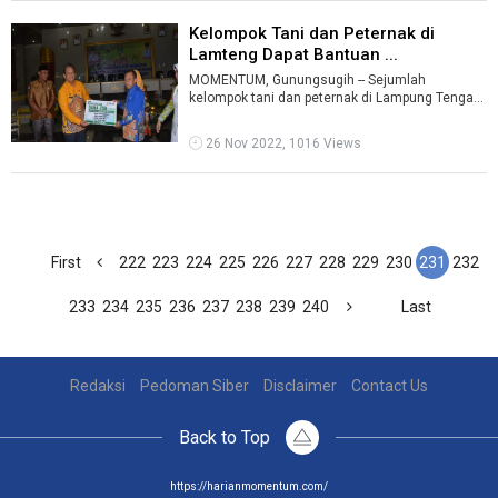
Kelompok Tani dan Peternak di
Lamteng Dapat Bantuan ...
MOMENTUM, Gunungsugih -- Sejumlah
kelompok tani dan peternak di Lampung Tengah
(Lamteng) mendapat hibah berupa modal usaha
da ...
26 Nov 2022, 1016 Views
First
222
223
224
225
226
227
228
229
230
231
232
233
234
235
236
237
238
239
240
Last
Redaksi
Pedoman Siber
Disclaimer
Contact Us
Back to Top
https://harianmomentum.com/