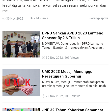
kredit digital terkemuka, Telkomsel secara resmi meluncurkan dan
me ...
724 Views
Selengkapnya
30 Nov 2022
DPRD Sahkan APBD 2023 Lamteng
Sebesar Rp2,6 Triliun ...
MOMENTUM, Gunungsugih -- DPRD Lampung
Tengah (Lamteng) mengesahkan Anggaran
Pendapatan dan Belanja Daerah (APBD) tahun
2023 s ...
30 Nov 2022, 909 Views
UMK 2023 Mesuji Menunggu
Persetujuan Gubernur ...
MOMENTUM, Mesuji -- Pemerintah Kabupaten
(Pemkab) Mesuji belum menetapkan nilai upah
minimum kabupaten (UMK) 2023. Karena mas ...
29 Nov 2022, 1330 Views
JNE 32 Tahun Kobarkan Semangat