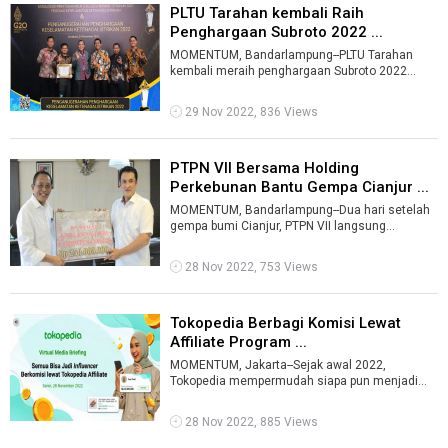
PLTU Tarahan kembali Raih
Penghargaan Subroto 2022 ...
MOMENTUM, Bandarlampung--PLTU Tarahan
kembali meraih penghargaan Subroto 2022
bidang keselamatan ketenagalistrikan kategori
S ...
29 Nov 2022, 836 Views
PTPN VII Bersama Holding
Perkebunan Bantu Gempa Cianjur ...
MOMENTUM, Bandarlampung--Dua hari setelah
gempa bumi Cianjur, PTPN VII langsung
mengirimkab bantuan sosial untuk para korban
...
28 Nov 2022, 753 Views
Tokopedia Berbagi Komisi Lewat
Affiliate Program ...
MOMENTUM, Jakarta--Sejak awal 2022,
Tokopedia mempermudah siapa pun menjadi
influencer dan mendapatkan komisi dengan
mempromo ...
28 Nov 2022, 885 Views