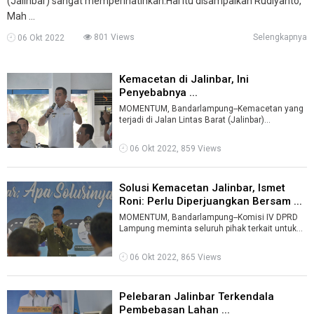
(Jalinbar) sangat memperihatinkan.Hal itu disampaikan Rudiyanto,
Mah ...
801 Views
Selengkapnya
06 Okt 2022
Kemacetan di Jalinbar, Ini
Penyebabnya ...
MOMENTUM, Bandarlampung--Kemacetan yang
terjadi di Jalan Lintas Barat (Jalinbar)
dikarenakan kapasitas jalan tak sesuai denga ...
06 Okt 2022, 859 Views
Solusi Kemacetan Jalinbar, Ismet
Roni: Perlu Diperjuangkan Bersam ...
MOMENTUM, Bandarlampung--Komisi IV DPRD
Lampung meminta seluruh pihak terkait untuk
mendukung pelebaran pelebaran jalan linta ...
06 Okt 2022, 865 Views
Pelebaran Jalinbar Terkendala
Pembebasan Lahan ...