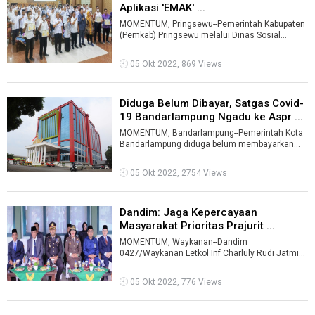
Aplikasi 'EMAK' ...
MOMENTUM, Pringsewu--Pemerintah Kabupaten
(Pemkab) Pringsewu melalui Dinas Sosial
setempat mulai mengelola Data Terpadu Kesej
...
05 Okt 2022, 869 Views
Diduga Belum Dibayar, Satgas Covid-
19 Bandarlampung Ngadu ke Aspr ...
MOMENTUM, Bandarlampung--Pemerintah Kota
Bandarlampung diduga belum membayarkan
honor anggota Satuan Tugas (Satgas) Covid-19
...
05 Okt 2022, 2754 Views
Dandim: Jaga Kepercayaan
Masyarakat Prioritas Prajurit ...
MOMENTUM, Waykanan--Dandim
0427/Waykanan Letkol Inf Charluly Rudi Jatmiko
mengatakan menjaga kepercayaan masyarakat
menjadi p ...
05 Okt 2022, 776 Views