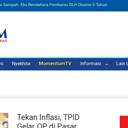
n Oleh Oknum Kadis, Kuasa Hukum Pelapor Desak Polisi Tetapkan P
mi
Nyekhita
MomentumTV
Informasi
Lain
Tekan Inflasi, TPID
Gelar OP di Pasar