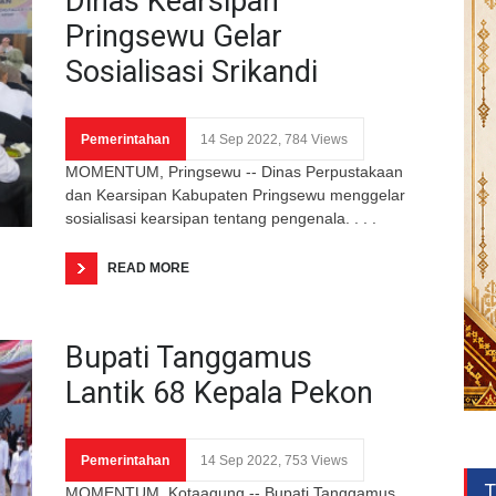
Dinas Kearsipan
Pringsewu Gelar
Sosialisasi Srikandi
Pemerintahan
14 Sep 2022, 784 Views
MOMENTUM, Pringsewu -- Dinas Perpustakaan
dan Kearsipan Kabupaten Pringsewu menggelar
sosialisasi kearsipan tentang pengenala. . . .
READ MORE
Bupati Tanggamus
Lantik 68 Kepala Pekon
Pemerintahan
14 Sep 2022, 753 Views
T
MOMENTUM, Kotaagung -- Bupati Tanggamus