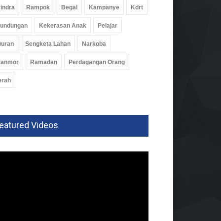
indra
Rampok
Begal
Kampanye
Kdrt
rundungan
Kekerasan Anak
Pelajar
wuran
Sengketa Lahan
Narkoba
ranmor
Ramadan
Perdagangan Orang
erah
eatured Videos