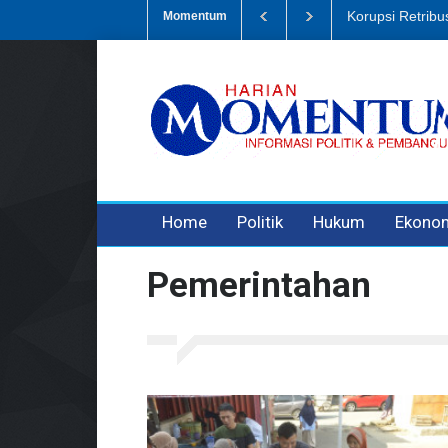
Dugaan Penipua
Momentum
3 years ago
3 years ago
Home
Politik
Hukum
Ekono
Pemerintahan