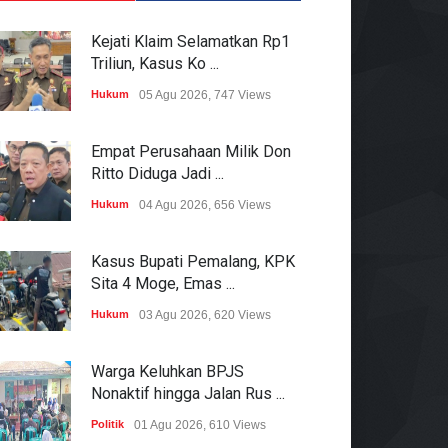
Kejati Klaim Selamatkan Rp1
Triliun, Kasus Ko ...
Hukum
05 Agu 2026, 747 Views
Empat Perusahaan Milik Don
Ritto Diduga Jadi ...
Hukum
04 Agu 2026, 656 Views
Kasus Bupati Pemalang, KPK
Sita 4 Moge, Emas ...
Hukum
03 Agu 2026, 620 Views
Warga Keluhkan BPJS
Nonaktif hingga Jalan Rus ...
Politik
01 Agu 2026, 610 Views