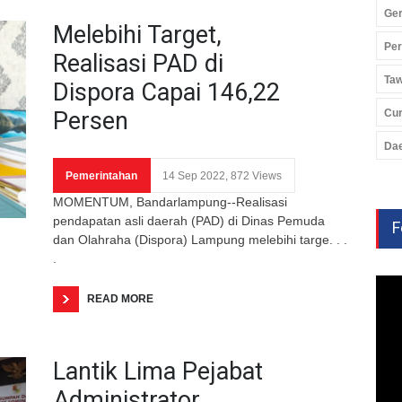
Ger
Melebihi Target,
Pe
Realisasi PAD di
Ta
Dispora Capai 146,22
Persen
Cu
Da
Pemerintahan
14 Sep 2022, 872 Views
MOMENTUM, Bandarlampung--Realisasi
pendapatan asli daerah (PAD) di Dinas Pemuda
F
dan Olahraha (Dispora) Lampung melebihi targe. . .
.
READ MORE
Lantik Lima Pejabat
Administrator,