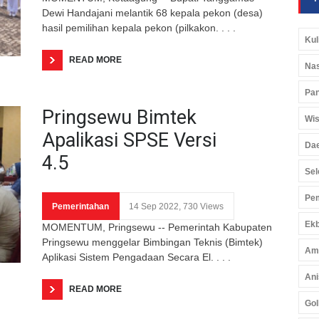
Dewi Handajani melantik 68 kepala pekon (desa)
hasil pemilihan kepala pekon (pilkakon. . . .
Kul
READ MORE
Nas
Pan
Pringsewu Bimtek
Wis
Apalikasi SPSE Versi
Da
4.5
Sel
Pem
Pemerintahan
14 Sep 2022, 730 Views
Ekb
MOMENTUM, Pringsewu -- Pemerintah Kabupaten
Pringsewu menggelar Bimbingan Teknis (Bimtek)
Am
Aplikasi Sistem Pengadaan Secara El. . . .
Ani
READ MORE
Gol