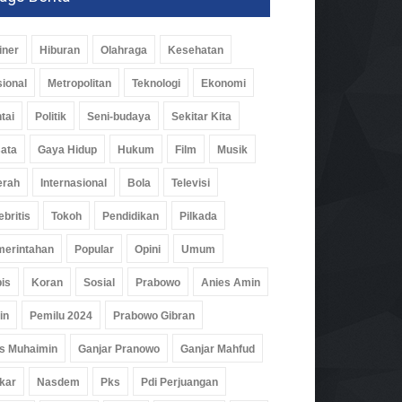
iner
Hiburan
Olahraga
Kesehatan
ional
Metropolitan
Teknologi
Ekonomi
tai
Politik
Seni-budaya
Sekitar Kita
ata
Gaya Hidup
Hukum
Film
Musik
erah
Internasional
Bola
Televisi
ebritis
Tokoh
Pendidikan
Pilkada
erintahan
Popular
Opini
Umum
is
Koran
Sosial
Prabowo
Anies Amin
in
Pemilu 2024
Prabowo Gibran
s Muhaimin
Ganjar Pranowo
Ganjar Mahfud
kar
Nasdem
Pks
Pdi Perjuangan