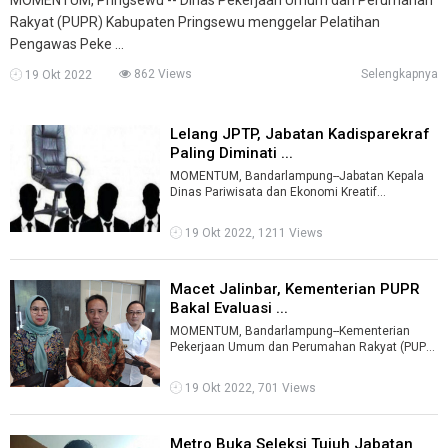
Rakyat (PUPR) Kabupaten Pringsewu menggelar Pelatihan
Pengawas Peke ...
862 Views
Selengkapnya
19 Okt 2022
Lelang JPTP, Jabatan Kadisparekraf
Paling Diminati ...
MOMENTUM, Bandarlampung--Jabatan Kepala
Dinas Pariwisata dan Ekonomi Kreatif
(Disparekraf) Lampung paling banyak
diminati.Ber ...
19 Okt 2022, 1211 Views
Macet Jalinbar, Kementerian PUPR
Bakal Evaluasi ...
MOMENTUM, Bandarlampung--Kementerian
Pekerjaan Umum dan Perumahan Rakyat (PUPR)
bakal mengevaluasi Jalan Lintas Barat (Jalinb ...
19 Okt 2022, 701 Views
Metro Buka Seleksi Tujuh Jabatan