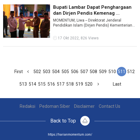
Bupati Lambar Dapat Penghargaan
dan Dirjen Pendis Kemenag ...
MOMENTUM, Liwa -- Direktorat Jenderal
Pendidikan Islam (Dirjen Pendis) Kementerian
Agama (Kemenag) memberikan piagam
pengharg ...
17 Okt 2022, 826 Views
First
502
503
504
505
506
507
508
509
510
511
512
513
514
515
516
517
518
519
520
Last
Redaksi
Pedoman Siber
Disclaimer
Contact Us
Back to Top
https://harianmomentum.com/