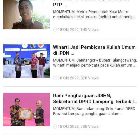
PTP ...
MOMENTUM, Metro--Pemerintah Kota Metro
membuka seleksi terbuka (selter) untuk mengisi
tujuh jabatan pimpinan tinggi pratama ( ...
18 Okt 2022, 845 Views
Winarti Jadi Pembicara Kuliah Umum
di IPDN ...
MOMENTUM, Jatinangor -- Bupati Tulangbawang,
Winarti menjadi pembicara pada kuliah umum di
Institut Pemerintahan Dalam Negeri ...
18 Okt 2022, 878 Views
Raih Penghargaan JDIHN,
Sekretariat DPRD Lampung Terbaik I
...
MOMENTUM, Bandarlampung--Sekretariat DPRD
Provinsi Lampung penghargaan dalam
pengelolaan Jaringan Dokumentasi dan
Informasi H ...
18 Okt 2022, 788 Views