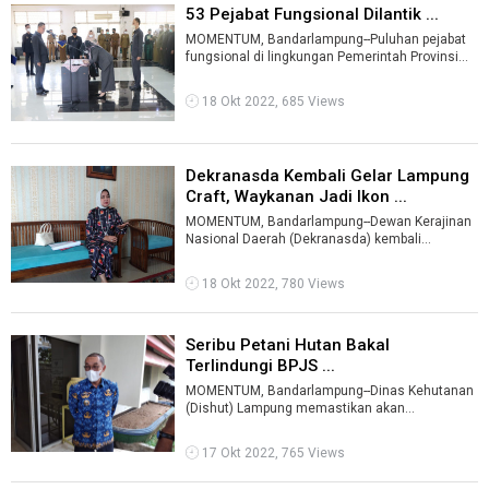
53 Pejabat Fungsional Dilantik ...
MOMENTUM, Bandarlampung--Puluhan pejabat
fungsional di lingkungan Pemerintah Provinsi
(Pemprov) Lampung dilantik.Pelantikan d ...
18 Okt 2022, 685 Views
Dekranasda Kembali Gelar Lampung
Craft, Waykanan Jadi Ikon ...
MOMENTUM, Bandarlampung--Dewan Kerajinan
Nasional Daerah (Dekranasda) kembali
menggelar Lampung Craft Tahun
2022.Rencananya k ...
18 Okt 2022, 780 Views
Seribu Petani Hutan Bakal
Terlindungi BPJS ...
MOMENTUM, Bandarlampung--Dinas Kehutanan
(Dishut) Lampung memastikan akan
memberikan perlindungan bagi para petani
hutan.Sala ...
17 Okt 2022, 765 Views