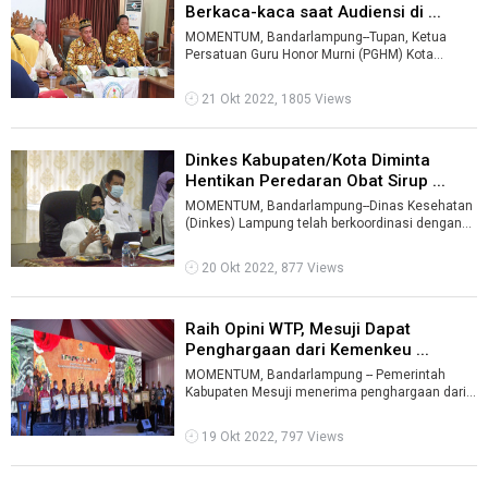
Berkaca-kaca saat Audiensi di ...
MOMENTUM, Bandarlampung--Tupan, Ketua
Persatuan Guru Honor Murni (PGHM) Kota
Bandarlampung matanya berkaca-kaca, saat
beraudi ...
21 Okt 2022, 1805 Views
Dinkes Kabupaten/Kota Diminta
Hentikan Peredaran Obat Sirup ...
MOMENTUM, Bandarlampung--Dinas Kesehatan
(Dinkes) Lampung telah berkoordinasi dengan
kabupaten/kota untuk mengentikan peredar ...
20 Okt 2022, 877 Views
Raih Opini WTP, Mesuji Dapat
Penghargaan dari Kemenkeu ...
MOMENTUM, Bandarlampung -- Pemerintah
Kabupaten Mesuji menerima penghargaan dari
Kementeri Keuangan (Kemenkeu) atas diraihnya
...
19 Okt 2022, 797 Views