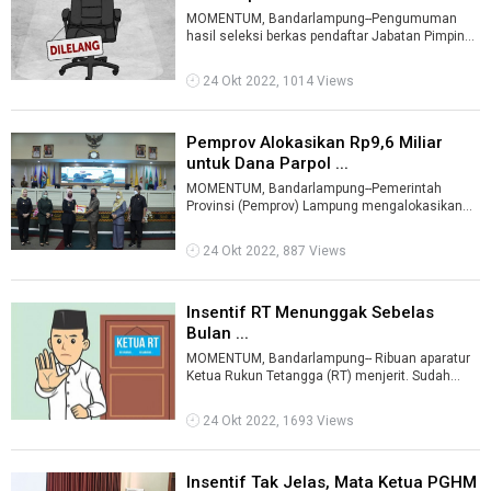
MOMENTUM, Bandarlampung--Pengumuman
hasil seleksi berkas pendaftar Jabatan Pimpinan
Tinggi Pratama (JPTP) di lingkungan Pemer ...
24 Okt 2022, 1014 Views
Pemprov Alokasikan Rp9,6 Miliar
untuk Dana Parpol ...
MOMENTUM, Bandarlampung--Pemerintah
Provinsi (Pemprov) Lampung mengalokasikan
anggaran Rp9,6 miliar untuk dana partai politik ...
24 Okt 2022, 887 Views
Insentif RT Menunggak Sebelas
Bulan ...
MOMENTUM, Bandarlampung-- Ribuan aparatur
Ketua Rukun Tetangga (RT) menjerit. Sudah
sebelas bulan insentif mereka tak kunju ...
24 Okt 2022, 1693 Views
Insentif Tak Jelas, Mata Ketua PGHM