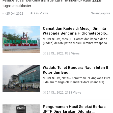
kesiapsiagaan bencana alam dengan membentuk tujuh gugus
tugas atau klaster. ...
926 Views
Selengkapnya
25 Okt 2022
Camat dan Kades di Mesuji Diminta
Waspada Bencana Hidrometeorolog
...
MOMENTUM, Mesuji -- Camat dan kepala desa
(kades) di Kabupaten Mesuji diminta waspada
bencana alam hidrometeorologi. Kepala B ...
25 Okt 2022, 873 Views
Waduh, Toilet Bandara Radin Inten II
Kotor dan Bau ...
MOMENTUM, Natar-- Komitmen PT Angkasa Pura
II dalam mengelola Bandar Udara (Bandara)
Raden Inten II patut dipertanyakan.Bagai ...
24 Okt 2022, 2138 Views
Pengumuman Hasil Seleksi Berkas
JPTP Diperkirakan Ditunda ...