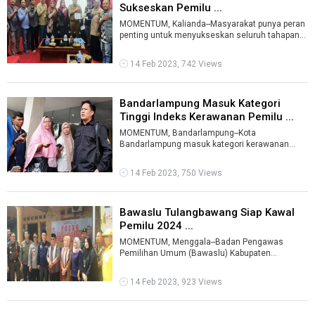
Sukseskan Pemilu ...
MOMENTUM, Kalianda--Masyarakat punya peran
penting untuk menyukseskan seluruh tahapan
pemilihan umum. Hal tersebut disam ...
14 Feb 2023, 742 Views
Bandarlampung Masuk Kategori
Tinggi Indeks Kerawanan Pemilu ...
MOMENTUM, Bandarlampung--Kota
Bandarlampung masuk kategori kerawanan
tinggi dan berada diperingkat 33 dengan skor
Indeks Kera ...
14 Feb 2023, 750 Views
Bawaslu Tulangbawang Siap Kawal
Pemilu 2024 ...
MOMENTUM, Menggala--Badan Pengawas
Pemilihan Umum (Bawaslu) Kabupaten
Tulangbawang siap mengawal pelaksanaan
Pemilu 2024."Ini ...
14 Feb 2023, 923 Views