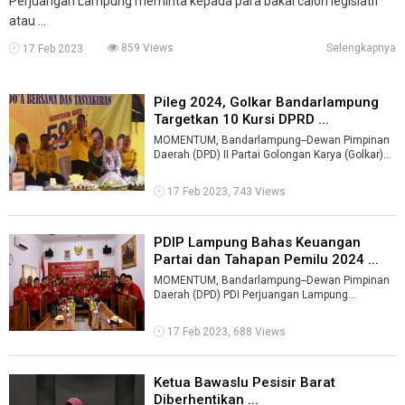
Perjuangan Lampung meminta kepada para bakal calon legislatif
atau ...
859 Views
Selengkapnya
17 Feb 2023
Pileg 2024, Golkar Bandarlampung
Targetkan 10 Kursi DPRD ...
MOMENTUM, Bandarlampung--Dewan Pimpinan
Daerah (DPD) II Partai Golongan Karya (Golkar)
Bandarlampung menargetkan sepuluh kurs ...
17 Feb 2023, 743 Views
PDIP Lampung Bahas Keuangan
Partai dan Tahapan Pemilu 2024 ...
MOMENTUM, Bandarlampung--Dewan Pimpinan
Daerah (DPD) PDI Perjuangan Lampung
menggelar Rapat Koordinasi Kebendaharaan
yang dii ...
17 Feb 2023, 688 Views
Ketua Bawaslu Pesisir Barat
Diberhentikan ...