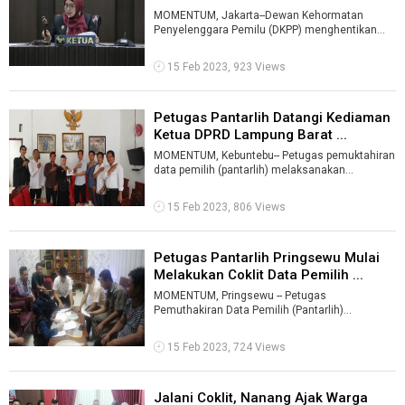
MOMENTUM, Jakarta--Dewan Kehormatan
Penyelenggara Pemilu (DKPP) menghentikan
Irwansyah dari jabatan Ketua Badan Pengawas
Pemi ...
15 Feb 2023, 923 Views
Petugas Pantarlih Datangi Kediaman
Ketua DPRD Lampung Barat ...
MOMENTUM, Kebuntebu-- Petugas pemuktahiran
data pemilih (pantarlih) melaksanakan
pencocokan dan peneletian (coklit) dan pemut ...
15 Feb 2023, 806 Views
Petugas Pantarlih Pringsewu Mulai
Melakukan Coklit Data Pemilih ...
MOMENTUM, Pringsewu -- Petugas
Pemuthakiran Data Pemilih (Pantarlih)
Kabupaten Pringsewu mulai melaksanakan
tugasnya, mencoco ...
15 Feb 2023, 724 Views
Jalani Coklit, Nanang Ajak Warga