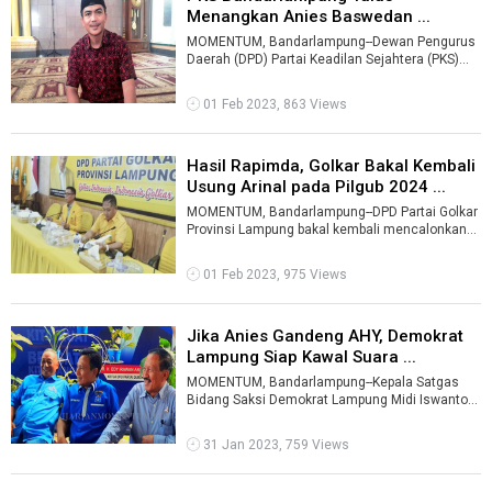
Menangkan Anies Baswedan ...
MOMENTUM, Bandarlampung--Dewan Pengurus
Daerah (DPD) Partai Keadilan Sejahtera (PKS)
Bandarlampung siap dan tulus untuk kemen ...
01 Feb 2023, 863 Views
Hasil Rapimda, Golkar Bakal Kembali
Usung Arinal pada Pilgub 2024 ...
MOMENTUM, Bandarlampung--DPD Partai Golkar
Provinsi Lampung bakal kembali mencalonkan
Arinal Djunaidi pada Pemilihan Gubernur ...
01 Feb 2023, 975 Views
Jika Anies Gandeng AHY, Demokrat
Lampung Siap Kawal Suara ...
MOMENTUM, Bandarlampung--Kepala Satgas
Bidang Saksi Demokrat Lampung Midi Iswanto
membeberkan kesiapannya dalam
mengamankan s ...
31 Jan 2023, 759 Views