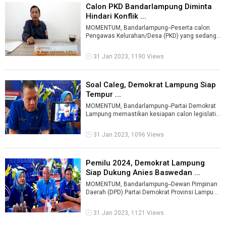
Calon PKD Bandarlampung Diminta
Hindari Konflik ...
MOMENTUM, Bandarlampung--Peserta calon
Pengawas Kelurahan/Desa (PKD) yang sedang
menjalani rangkaian tes diminta untuk meng ...
31 Jan 2023, 1190 Views
Soal Caleg, Demokrat Lampung Siap
Tempur ...
MOMENTUM, Bandarlampung--Partai Demokrat
Lampung memastikan kesiapan calon legislatif
(caleg) menghadapi kontestasi Pemilihan ...
31 Jan 2023, 1096 Views
Pemilu 2024, Demokrat Lampung
Siap Dukung Anies Baswedan ...
MOMENTUM, Bandarlampung--Dewan Pimpinan
Daerah (DPD) Partai Demokrat Provinsi Lampung
siap mendukung Anies Baswedan sebagai c ...
31 Jan 2023, 1121 Views