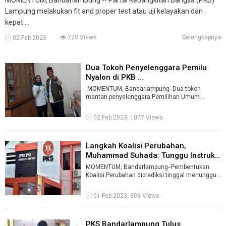
Lampung melakukan fit and proper test atau uji kelayakan dan
kepat ...
728 Views
Selengkapnya
02 Feb 2023
Dua Tokoh Penyelenggara Pemilu
Nyalon di PKB ...
MOMENTUM, Bandarlampung--Dua tokoh
mantan penyelenggara Pemilihan Umum
(Pemilu) mencalonkan diri lewat Partai
Kebangkitan B ...
02 Feb 2023, 1077 Views
Langkah Koalisi Perubahan,
Muhammad Suhada: Tunggu Instruksi
Pusa ...
MOMENTUM, Bandarlampung--Pembentukan
Koalisi Perubahan diprediksi tinggal menunggu
waktu. Dengan terbentuknya koalisi yang te ...
01 Feb 2023, 809 Views
PKS Bandarlampung Tulus