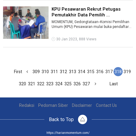
KPU Pesawaran Rekrut Petugas
Pemutakhir Data Pemilih ...
MOMENTUM, Gedongtataan--Komisi Pemilihan
Umum (KPU) Pesawaran mulai buka pendaftaran
seleksi untuk petugas pemutakhiran data ...
30 Jan 2023, 888 Views
First
309
310
311
312
313
314
315
316
317
318
319
320
321
322
323
324
325
326
327
Last
Redaksi
Pedoman Siber
Disclaimer
Contact Us
Back to Top
https://harianmomentum.com/