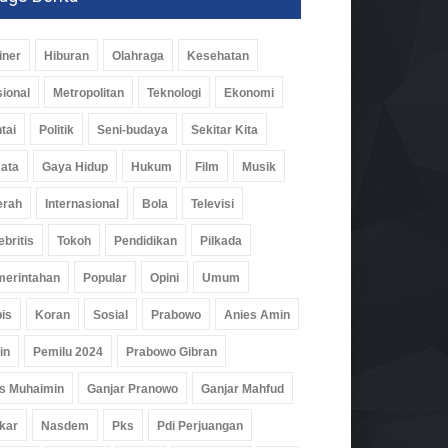
iner
Hiburan
Olahraga
Kesehatan
ional
Metropolitan
Teknologi
Ekonomi
tai
Politik
Seni-budaya
Sekitar Kita
ata
Gaya Hidup
Hukum
Film
Musik
erah
Internasional
Bola
Televisi
ebritis
Tokoh
Pendidikan
Pilkada
erintahan
Popular
Opini
Umum
is
Koran
Sosial
Prabowo
Anies Amin
in
Pemilu 2024
Prabowo Gibran
s Muhaimin
Ganjar Pranowo
Ganjar Mahfud
kar
Nasdem
Pks
Pdi Perjuangan