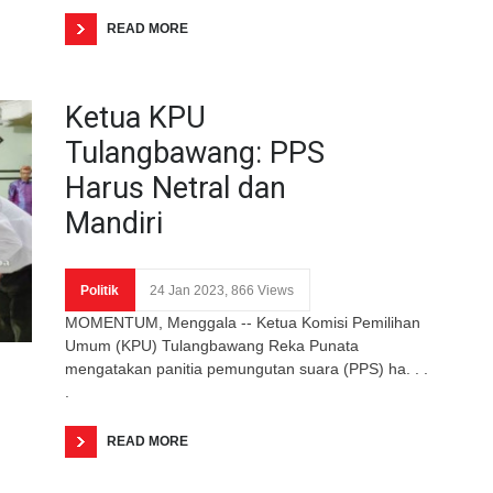
READ MORE
Ketua KPU
Tulangbawang: PPS
Harus Netral dan
Mandiri
Politik
24 Jan 2023, 866 Views
MOMENTUM, Menggala -- Ketua Komisi Pemilihan
Umum (KPU) Tulangbawang Reka Punata
mengatakan panitia pemungutan suara (PPS) ha. . .
.
READ MORE