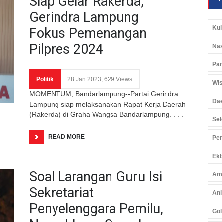
Siap Gelar Rakerda,
Gerindra Lampung
Kul
Fokus Pemenangan
Pilpres 2024
Nas
Pan
Politik
28 Jan 2023, 629 Views
Wis
MOMENTUM, Bandarlampung--Partai Gerindra
Da
Lampung siap melaksanakan Rapat Kerja Daerah
(Rakerda) di Graha Wangsa Bandarlampung. . . .
Sel
READ MORE
Pem
Ekb
Soal Larangan Guru Isi
Am
Sekretariat
Ani
Penyelenggara Pemilu,
Gol