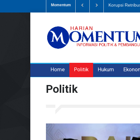
Dugaan Penipua
Momentum
3 years ago
3 years ago
Home
Politik
Hukum
Ekono
Politik