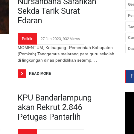
Nursahbana Sarankan
Ger
Sekda Tarik Surat
Pe
Edaran
Ta
Cu
Politik
27 Jan 2023, 932 Views
MOMENTUM, Kotaagung--Pemerintah Kabupaten
Da
(Pemkab) Tanggamus melarang para guru sekolah
di lingkungan dinas pendidikan setemp. . . .
READ MORE
F
KPU Bandarlampung
akan Rekrut 2.846
Petugas Pantarlih