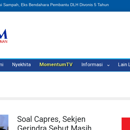
n Oleh Oknum Kadis, Kuasa Hukum Pelapor Desak Polisi Tetapkan P
mi
Nyekhita
MomentumTV
Informasi
Lain
Soal Capres, Sekjen
Gerindra Sebut Masih