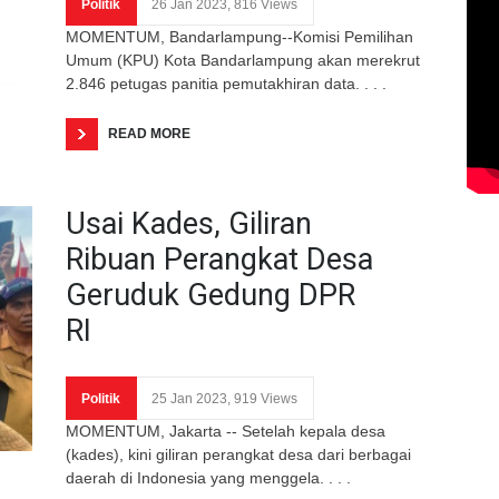
Politik
26 Jan 2023, 816 Views
MOMENTUM, Bandarlampung--Komisi Pemilihan
Umum (KPU) Kota Bandarlampung akan merekrut
2.846 petugas panitia pemutakhiran data. . . .
READ MORE
Usai Kades, Giliran
Ribuan Perangkat Desa
Geruduk Gedung DPR
RI
Politik
25 Jan 2023, 919 Views
MOMENTUM, Jakarta -- Setelah kepala desa
(kades), kini giliran perangkat desa dari berbagai
daerah di Indonesia yang menggela. . . .