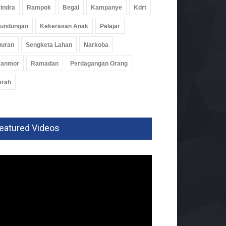
indra
Rampok
Begal
Kampanye
Kdrt
rundungan
Kekerasan Anak
Pelajar
wuran
Sengketa Lahan
Narkoba
ranmor
Ramadan
Perdagangan Orang
erah
eatured Videos