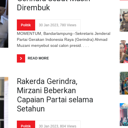
Dirembuk
Politik
30 Jan 2023, 780 Views
MOMENTUM, Bandarlampung--Sekretaris Jenderal
Partai Gerakan Indonesia Raya (Gerindra) Ahmad
Muzani menyebut soal calon presid. . . .
READ MORE
Rakerda Gerindra,
Mirzani Beberkan
Capaian Partai selama
Setahun
Politik
30 Jan 2023, 804 Views