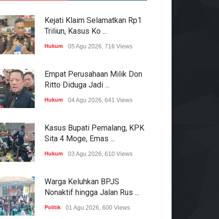
Kejati Klaim Selamatkan Rp1
Triliun, Kasus Ko ...
Hukum
05 Agu 2026, 716 Views
Empat Perusahaan Milik Don
Ritto Diduga Jadi ...
Hukum
04 Agu 2026, 641 Views
Kasus Bupati Pemalang, KPK
Sita 4 Moge, Emas ...
Hukum
03 Agu 2026, 610 Views
Warga Keluhkan BPJS
Nonaktif hingga Jalan Rus ...
Politik
01 Agu 2026, 600 Views