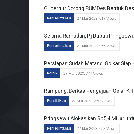
Gubernur Dorong BUMDes Bentuk Des
Pemerintahan
27 Mar 2023, 617 Views
Selama Ramadan, Pj Bupati Pringsewu K
Pemerintahan
27 Mar 2023, 955 Views
Persiapan Sudah Matang, Golkar Siap
Politik
27 Mar 2023, 777 Views
Rampung, Berkas Pengajuan Gelar KH
Pendidikan
27 Mar 2023, 850 Views
Pringsewu Alokasikan Rp5,4 Miliar 
Pemerintahan
27 Mar 2023, 658 Views