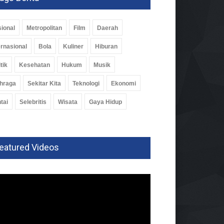
ional
Metropolitan
Film
Daerah
ernasional
Bola
Kuliner
Hiburan
tik
Kesehatan
Hukum
Musik
hraga
Sekitar Kita
Teknologi
Ekonomi
tai
Selebritis
Wisata
Gaya Hidup
eatured Videos