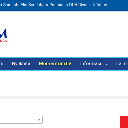
usi Sampah, Eks Bendahara Pembantu DLH Divonis 5 Tahun
Dugaan 
mi
Nyekhita
MomentumTV
Informasi
Lain