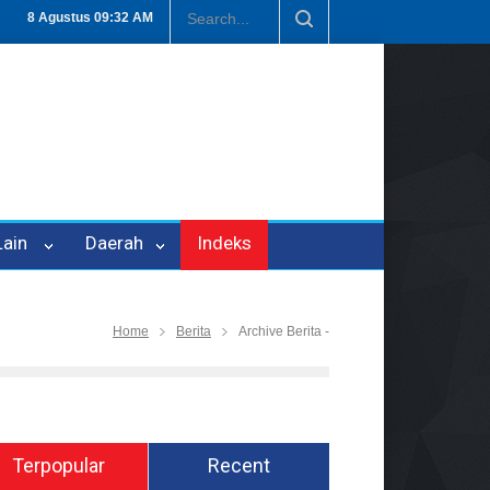
Penipuan Oleh Oknum Kadis, Kuasa Hukum Pelapor Desak Polisi Teta
8 Agustus
09:32 AM
 Lain
Daerah
Indeks
Home
Berita
Archive Berita -
Terpopular
Recent