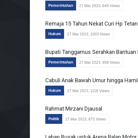
Pemerintahan
27 Mar 2023, 649 Views
Remaja 15 Tahun Nekat Curi Hp Teta
Hukum
27 Mar 2023, 1003 Views
Bupati Tanggamus Serahkan Bantuan
Pemerintahan
27 Mar 2023, 958 Views
Cabuli Anak Bawah Umur hingga Hamil
Hukum
27 Mar 2023, 1118 Views
Rahmat Mirzani Djausal
Politik
27 Mar 2023, 875 Views
Lahan Rusak untuk Arena Balap Motor, 