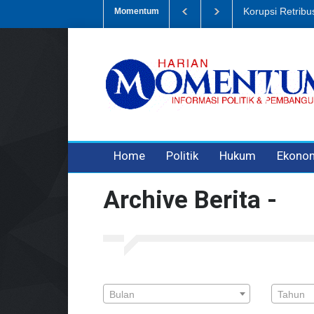
Korupsi Retrib
Momentum
3 years ago
3 years ago
3 years ago
Home
Politik
Hukum
Ekono
Archive Berita -
Bulan
Tahun