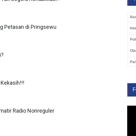
Nas
g Petasan di Pringsewu
Int
Poli
Ola
i?
Pan
Kekasih!!!
F
matir Radio Nonreguler