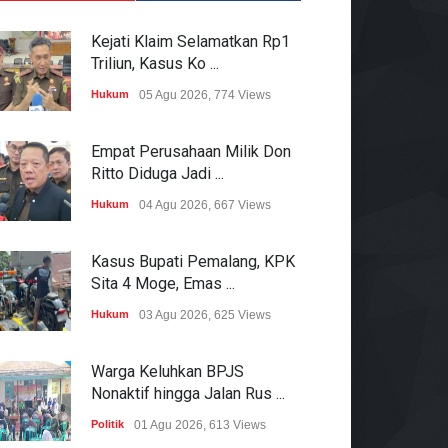
Kejati Klaim Selamatkan Rp1
Triliun, Kasus Ko ...
Hukum
05 Agu 2026, 774 Views
Empat Perusahaan Milik Don
Ritto Diduga Jadi ...
Hukum
04 Agu 2026, 667 Views
Kasus Bupati Pemalang, KPK
Sita 4 Moge, Emas ...
Hukum
03 Agu 2026, 625 Views
Warga Keluhkan BPJS
Nonaktif hingga Jalan Rus ...
Politik
01 Agu 2026, 613 Views