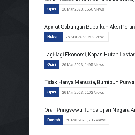
Opini
26 Mar 2023, 1656 Views
Aparat Gabungan Bubarkan Aksi Peran
Hukum
26 Mar 2023, 602 Views
Lagi-lagi Ekonomi, Kapan Hutan Lestar
Opini
26 Mar 2023, 1495 Views
Tidak Hanya Manusia, Bumipun Punya 
Opini
26 Mar 2023, 2102 Views
Orari Pringsewu Tunda Ujian Negara A
Daerah
26 Mar 2023, 705 Views