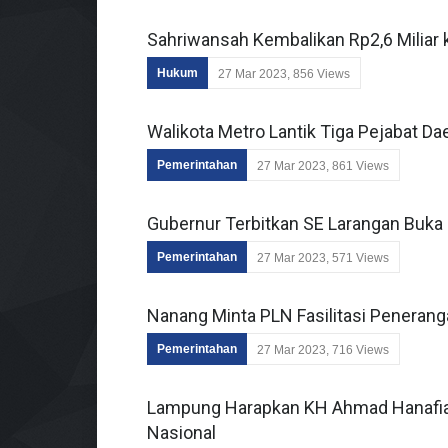
Sahriwansah Kembalikan Rp2,6 Miliar 
Hukum
27 Mar 2023, 856 Views
Walikota Metro Lantik Tiga Pejabat Da
Pemerintahan
27 Mar 2023, 861 Views
Gubernur Terbitkan SE Larangan Buk
Pemerintahan
27 Mar 2023, 571 Views
Nanang Minta PLN Fasilitasi Peneran
Pemerintahan
27 Mar 2023, 716 Views
Lampung Harapkan KH Ahmad Hanafiah
Nasional