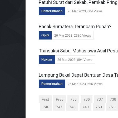
Patuhi Surat dari Sekab, Pemkab Pri
Pemerintahan
26 Mar 2023, 604 Views
Badak Sumatera Terancam Punah?
Opini
26 Mar 2023, 2380 Views
Transaksi Sabu, Mahasiswa Asal Pesa
Hukum
26 Mar 2023, 894 Views
Lampung Bakal Dapat Bantuan Desa 
Pemerintahan
26 Mar 2023, 656 Views
First
Prev
735
736
737
738
746
747
748
749
750
751