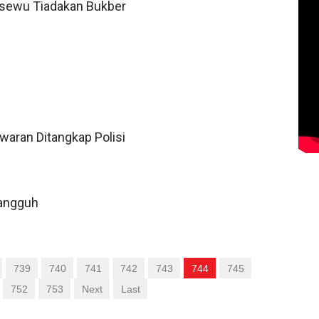
ngsewu Tiadakan Bukber
waran Ditangkap Polisi
Tangguh
739
740
741
742
743
744
745
752
753
Next
Last