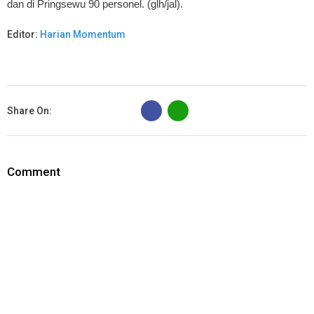
dan di Pringsewu 90 personel. (glh/jal).
Editor:
Harian Momentum
B
Share On:
Comment