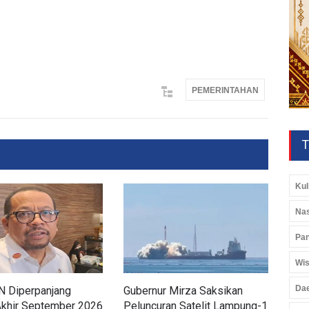
PEMERINTAHAN
T
Kul
Nas
Pan
Wis
Da
 Diperpanjang
Gubernur Mirza Saksikan
Pem
Akhir September 2026
Peluncuran Satelit Lampung-1
Lam