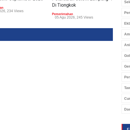
Sel
Di Tiongkok
TAP
an
026, 234 Views
Pem
Pemerintahan
Peme
05 Agu 2026, 245 Views
04 
Ekb
Am
Ani
Gol
Ger
Pe
Ta
Cu
Da
F