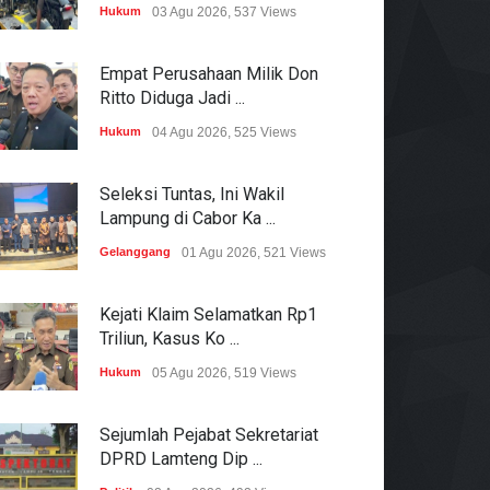
Hukum
03 Agu 2026, 537 Views
Empat Perusahaan Milik Don
Ritto Diduga Jadi ...
Hukum
04 Agu 2026, 525 Views
Seleksi Tuntas, Ini Wakil
Lampung di Cabor Ka ...
Gelanggang
01 Agu 2026, 521 Views
Kejati Klaim Selamatkan Rp1
Triliun, Kasus Ko ...
Hukum
05 Agu 2026, 519 Views
Sejumlah Pejabat Sekretariat
DPRD Lamteng Dip ...