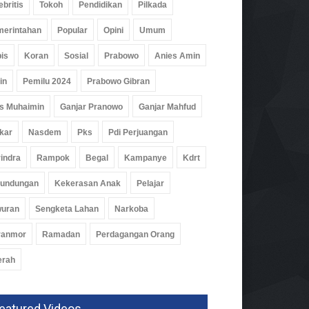
ebritis
Tokoh
Pendidikan
Pilkada
IS
erintahan
Popular
Opini
Umum
rintahan
Agu 2026, 196 Views
is
Koran
Sosial
Prabowo
Anies Amin
in
Pemilu 2024
Prabowo Gibran
s Muhaimin
Ganjar Pranowo
Ganjar Mahfud
kar
Nasdem
Pks
Pdi Perjuangan
indra
Rampok
Begal
Kampanye
Kdrt
rundungan
Kekerasan Anak
Pelajar
wuran
Sengketa Lahan
Narkoba
ranmor
Ramadan
Perdagangan Orang
erah
eatured Videos