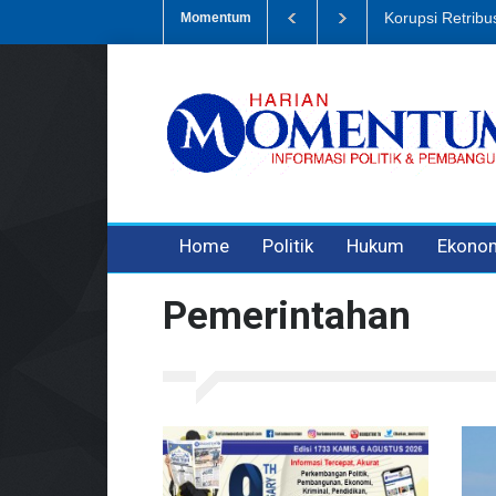
Sampah, Eks Bendahara Pembantu DLH Divonis 5 Tahun
Dugaan Peni
Momentum
3 years ago
3 years ago
3 years ago
Home
Politik
Hukum
Ekono
Pemerintahan