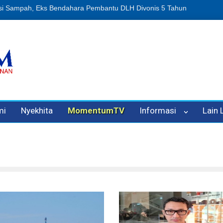
puan Oleh Oknum Kadis, Kuasa Hukum Pelapor Desak Polisi Tetapkan
mi
Nyekhita
MomentumTV
Informasi
Lain