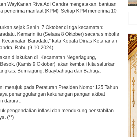
en WayKanan Riva Adi Candra mengatakan, bantuan
rga penerima manfaat (KPM). Setiap KPM menerima 10
lurkan sejak Senin 7 Oktober di tiga kecamatan:
datu. Kemarin itu (Selasa 8 Oktober) secara simbolis
, Kecamatan Baradatu," kata Kepala Dinas Ketahanan
ndra, Rabu (9-10-2024).
t akan dilakukan di Kecamatan Negeriagung,
ok, (Kamis 9 Oktober), akan kembali kita salurkan
tangkas, Bumiagung, Buaybahuga dan Bahuga
i merujuk pada Peraturan Presiden Nomor 125 Tahun
upaya penanggulangan kekurangan pangan akibat
n darurat.
ntuk pengendalian inflasi dan mendukung penstabilan
a. (**)