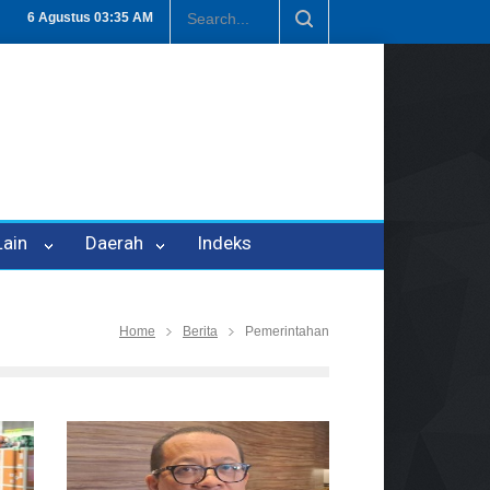
 P-21
Tembus Rp1,6 Triliun, Nilai Investasi di Lamteng Tertinggi di
6 Agustus
03:35 AM
 Lain
Daerah
Indeks
Home
Berita
Pemerintahan