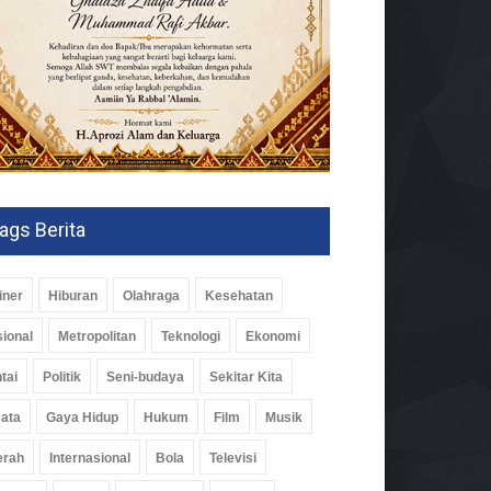
ags Berita
iner
Hiburan
Olahraga
Kesehatan
ional
Metropolitan
Teknologi
Ekonomi
tai
Politik
Seni-budaya
Sekitar Kita
ata
Gaya Hidup
Hukum
Film
Musik
erah
Internasional
Bola
Televisi
berdayaan Keluarga, PKK
pung Canangkan Desa