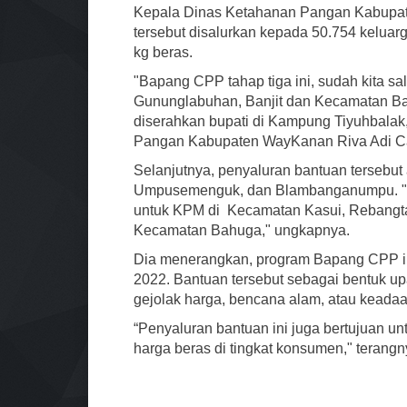
Kepala Dinas Ketahanan Pangan Kabupat
tersebut disalurkan kepada 50.754 kelua
kg beras.
"Bapang CPP tahap tiga ini, sudah kita sa
Gununglabuhan, Banjit dan Kecamatan Bara
diserahkan bupati di Kampung Tiyuhbalak
Pangan Kabupaten WayKanan Riva Adi Ca
Selanjutnya, penyaluran bantuan tersebu
Umpusemenguk, dan Blambanganumpu. "Bes
untuk KPM di Kecamatan Kasui, Rebang
Kecamatan Bahuga," ungkapnya.
Dia menerangkan, program Bapang CPP in
2022. Bantuan tersebut sebagai bentuk 
gejolak harga, bencana alam, atau keadaa
“Penyaluran bantuan ini juga bertujuan u
harga beras di tingkat konsumen," terangny