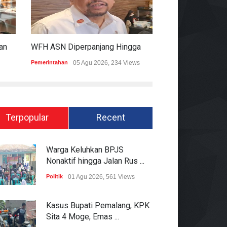
KPK Ungkap Dugaan Pemberian 12.500 Dolar Singapura Ke Pejabat Kementerian Kehutanan
WFH ASN Diperpanjang Hingga Akhir September 2026
Pemerintahan
05 Agu 2026, 234 Views
Hukum
05 Agu 2026
Terpopular
Recent
Warga Keluhkan BPJS
Nonaktif hingga Jalan Rus ...
Politik
01 Agu 2026, 561 Views
Kasus Bupati Pemalang, KPK
Sita 4 Moge, Emas ...