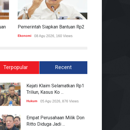
Komisi II DPR Apresiasi Bantuan Fiskal Rp20,5 Triliun Untuk Daerah
Pemerintah Siapkan Bantuan Rp20,5 Triliun Untuk Pemda
Ekonomi
08 Agu 2026, 160 Views
Hukum
08 Agu 2026
Terpopular
Recent
Kejati Klaim Selamatkan Rp1
Triliun, Kasus Ko ...
Hukum
05 Agu 2026, 876 Views
Empat Perusahaan Milik Don
Ritto Diduga Jadi ...