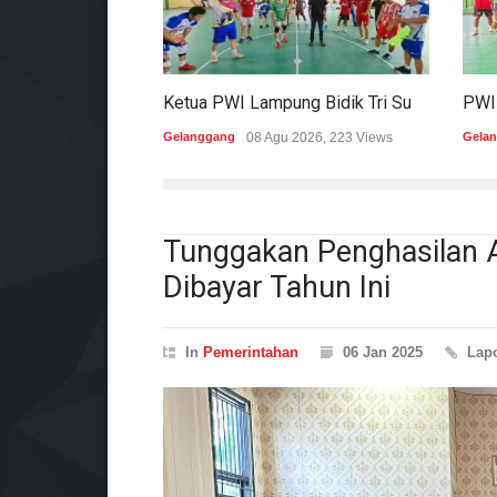
Ketua PWI Lampung Bidik Tri Sukses Pada Porwanas Dan HPN 2027
Gelanggang
08 Agu 2026, 223 Views
Gela
Tunggakan Penghasilan 
Dibayar Tahun Ini
In
Pemerintahan
06 Jan 2025
Lap