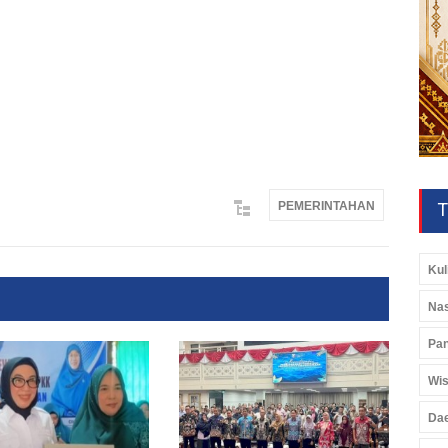
PEMERINTAHAN
T
Kul
Nas
Pan
Wis
Da