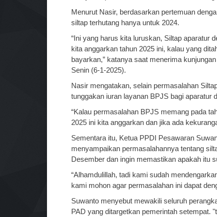
Menurut Nasir, berdasarkan pertemuan denga
siltap terhutang hanya untuk 2024.
“Ini yang harus kita luruskan, Siltap aparatur
kita anggarkan tahun 2025 ini, kalau yang dit
bayarkan,” katanya saat menerima kunjungan
Senin (6-1-2025).
Nasir mengatakan, selain permasalahan Silta
tunggakan iuran layanan BPJS bagi aparatur 
“Kalau permasalahan BPJS memang pada tahun 
2025 ini kita anggarkan dan jika ada kekurang
Sementara itu, Ketua PPDI Pesawaran Suwa
menyampaikan permasalahannya tentang siltap
Desember dan ingin memastikan apakah itu s
“Alhamdulillah, tadi kami sudah mendengarkan
kami mohon agar permasalahan ini dapat dengan
Suwanto menyebut mewakili seluruh perangka
PAD yang ditargetkan pemerintah setempat. "