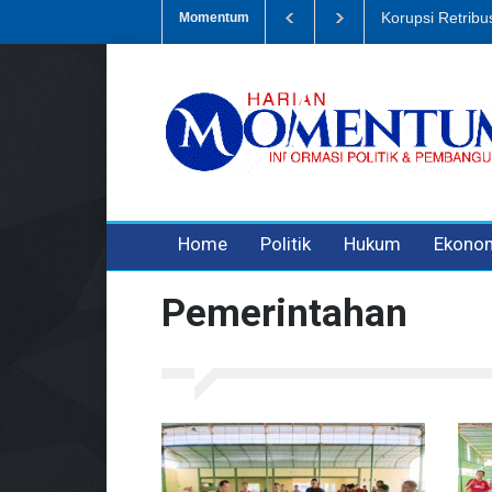
i Sampah, Eks Bendahara Pembantu DLH Divonis 5 Tahun
Dugaan Pe
Momentum
3 years ago
3 years ago
3 years ago
Home
Politik
Hukum
Ekono
Pemerintahan