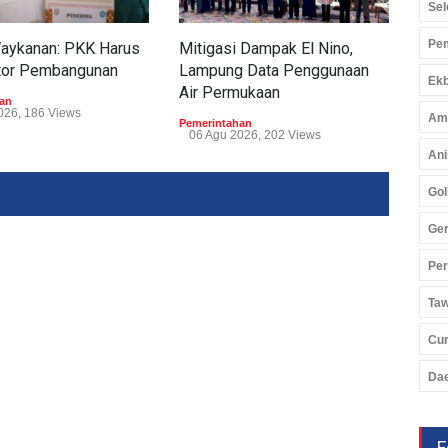
Sel
Pem
Waykanan: PKK Harus
Mitigasi Dampak El Nino,
Tum
tor Pembangunan
Lampung Data Penggunaan
Tub
Ekb
Air Permukaan
Perp
an
026, 186 Views
Am
Pemerintahan
Peme
06 Agu 2026, 202 Views
05 
Ani
Gol
Ger
Pe
Ta
Cu
Da
F