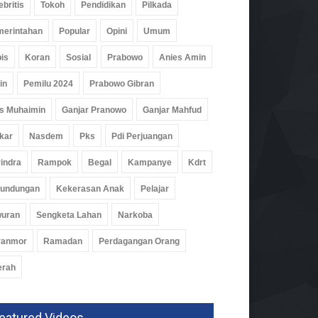
ebritis
Tokoh
Pendidikan
Pilkada
erintahan
Popular
Opini
Umum
buhkan Budaya Baca,
aba Gencarkan
is
Koran
Sosial
Prabowo
Anies Amin
ustakaan Keliling
in
Pemilu 2024
Prabowo Gibran
rintahan
Agu 2026, 350 Views
s Muhaimin
Ganjar Pranowo
Ganjar Mahfud
kar
Nasdem
Pks
Pdi Perjuangan
indra
Rampok
Begal
Kampanye
Kdrt
rundungan
Kekerasan Anak
Pelajar
wuran
Sengketa Lahan
Narkoba
ranmor
Ramadan
Perdagangan Orang
erah
eatured Videos