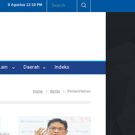
an P-21
Tembus Rp1,6 Triliun, Nilai Investasi di Lamteng Tertinggi 
9 Agustus
12:10 PM
 Lain
Daerah
Indeks
Home
Berita
Pemerintahan