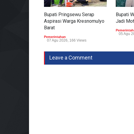
Bupati Pringsewu Serap
Bupati 
Aspirasi Warga Kresnomulyo
Jadi Mo
Barat
Pemerintah
05 Agu 2
Pemerintahan
07 Agu 2026, 166 Views
Leave a Comment