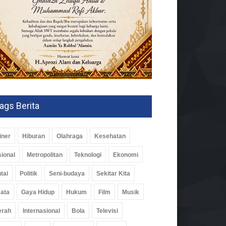
ags Berita
iner
Hiburan
Olahraga
Kesehatan
ional
Metropolitan
Teknologi
Ekonomi
tai
Politik
Seni-budaya
Sekitar Kita
ata
Gaya Hidup
Hukum
Film
Musik
erah
Internasional
Bola
Televisi