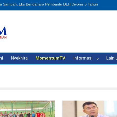
nipuan Oleh Oknum Kadis, Kuasa Hukum Pelapor Desak Polisi Tetapk
mi
Nyekhita
MomentumTV
Informasi
Lain