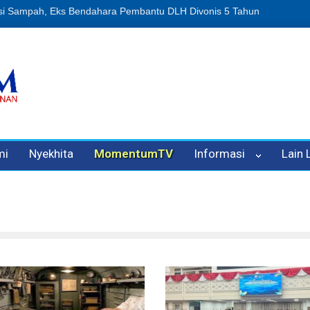
an Oleh Oknum Kadis, Kuasa Hukum Pelapor Desak Polisi Tetapkan 
mi
Nyekhita
MomentumTV
Informasi
Lain