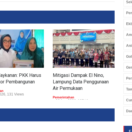
Sel
Pem
Ekb
Am
Ani
Gol
Ger
Waykanan: PKK Harus
Mitigasi Dampak El Nino,
Tum
Pe
tor Pembangunan
Lampung Data Penggunaan
Tub
Air Permukaan
Perp
Ta
an
026, 131 Views
Pemerintahan
Peme
Cu
06 Agu 2026, 135 Views
05 
Da
F