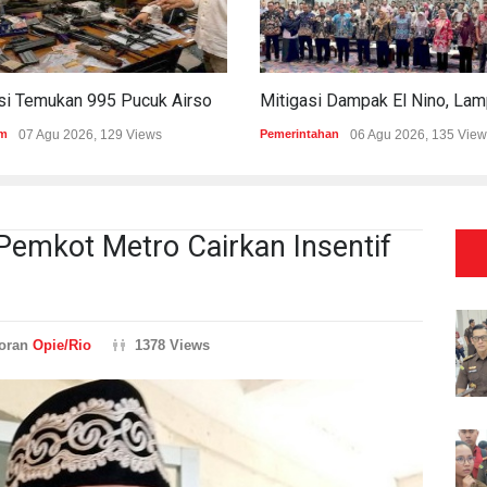
Polisi Temukan 995 Pucuk Airsoft Gun Dan Senjata Api Di Sekolah Swasta
m
07 Agu 2026, 129 Views
Pemerintahan
06 Agu 2026, 135 View
emkot Metro Cairkan Insentif
oran
Opie/Rio
1378 Views