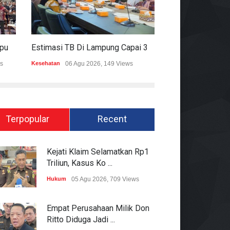
Mitigasi Dampak El Nino, Lampung Data Penggunaan Air Permukaan
Estimasi TB Di Lampung Capai 30.745 Kasus, Pemprov Genjot Percepatan Penanganan
s
Kesehatan
06 Agu 2026, 149 Views
Epapper
06 Agu 202
Terpopular
Recent
Kejati Klaim Selamatkan Rp1
Triliun, Kasus Ko ...
Hukum
05 Agu 2026, 709 Views
Empat Perusahaan Milik Don
Ritto Diduga Jadi ...