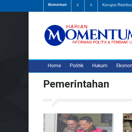
mpah, Eks Bendahara Pembantu DLH Divonis 5 Tahun
Dugaan Penipu
Momentum
3 years ago
3 years ago
3 years ago
Home
Politik
Hukum
Ekono
Pemerintahan