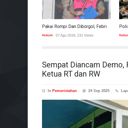
Pakai Rompi Dan Diborgol, Febrie Adriansyah Jalani Pemeriksaan Sebagai Tersangka TPPU
Hukum
07 Agu 2026, 232 Views
Huku
Sempat Diancam Demo, P
Ketua RT dan RW
In
Pemerintahan
24 Sep 2025
Lap