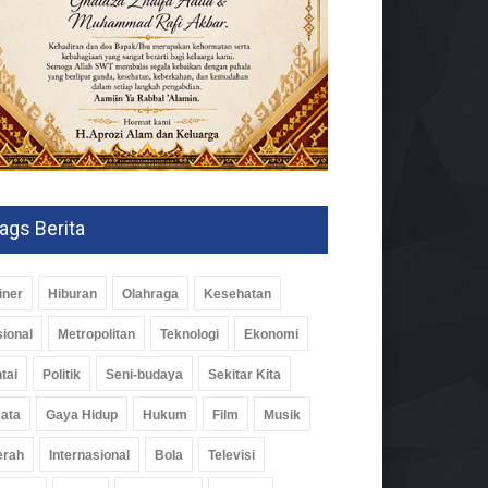
ags Berita
iner
Hiburan
Olahraga
Kesehatan
ional
Metropolitan
Teknologi
Ekonomi
tai
Politik
Seni-budaya
Sekitar Kita
ata
Gaya Hidup
Hukum
Film
Musik
erah
Internasional
Bola
Televisi