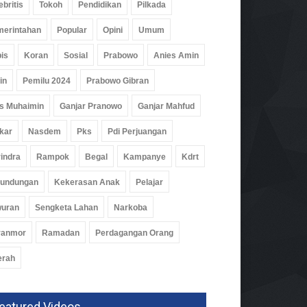
ebritis
Tokoh
Pendidikan
Pilkada
erintahan
Popular
Opini
Umum
is
Koran
Sosial
Prabowo
Anies Amin
in
Pemilu 2024
Prabowo Gibran
s Muhaimin
Ganjar Pranowo
Ganjar Mahfud
kar
Nasdem
Pks
Pdi Perjuangan
indra
Rampok
Begal
Kampanye
Kdrt
buhkan Budaya Baca,
rundungan
Kekerasan Anak
Pelajar
aba Gencarkan
ustakaan Keliling
wuran
Sengketa Lahan
Narkoba
rintahan
ranmor
Ramadan
Perdagangan Orang
Agu 2026, 283 Views
erah
eatured Videos