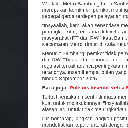
Walikota Metro Bambang Iman Santoso
merupakan komitmen pemkot mening
sebagai garda terdepan pelayanan m
"Insyaallah, kami akan senantiasa me
perangkat kita , terutama di level a
masyarakat (RT dan RW," kata Bamb
Kecamatan Metro Timur, di Aula Kelu
Menurut Bambang, pemkot tidak pern
dan RW. "Tidak ada penundaan dalam
regulasi terkait adanya peningkatan i
terangnya.
Insentif empat bulan yang 
hingga September 2025.
Baca juga:
Polemik Insentif Ketua 
Terkait kenaikan insentif di masa m
kuat untuk melakukannya. "Insyaall
alasan lagi untuk tidak meningkatkan b
Dia berharap, langkah-langkah positif
mendekatkan kepala daerah dengan 