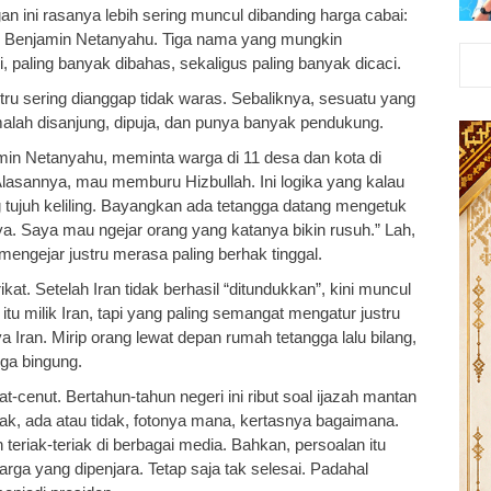
an ini rasanya lebih sering muncul dibanding harga cabai:
n Benjamin Netanyahu. Tiga nama yang mungkin
 paling banyak dibahas, sekaligus paling banyak dicaci.
u sering dianggap tidak waras. Sebaliknya, sesuatu yang
at malah disanjung, dipuja, dan punya banyak pendukung.
min Netanyahu, meminta warga di 11 desa dan kota di
lasannya, mau memburu Hizbullah. Ini logika yang kalau
g tujuh keliling. Bayangkan ada tetangga datang mengetuk
 ya. Saya mau ngejar orang yang katanya bikin rusuh.” Lah,
engejar justru merasa paling berhak tinggal.
at. Setelah Iran tidak berhasil “ditundukkan”, kini muncul
 itu milik Iran, tapi yang paling semangat mengatur justru
Iran. Mirip orang lewat depan rumah tetangga lalu bilang,
ga bingung.
cenut. Bertahun-tahun negeri ini ribut soal ijazah mantan
dak, ada atau tidak, fotonya mana, kertasnya bagaimana.
eriak-teriak di berbagai media. Bahkan, persoalan itu
rga yang dipenjara. Tetap saja tak selesai. Padahal