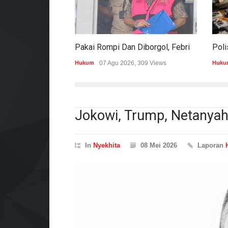
Pakai Rompi Dan Diborgol, Febrie Adriansyah Jalani Pemeriksaan Sebagai Tersangka TPPU
Hukum
07 Agu 2026, 309 Views
Huku
Jokowi, Trump, Netanyah
In
Nyekhita
08 Mei 2026
Laporan