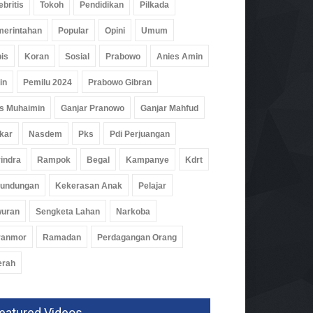
ebritis
Tokoh
Pendidikan
Pilkada
erintahan
Popular
Opini
Umum
is
Koran
Sosial
Prabowo
Anies Amin
in
Pemilu 2024
Prabowo Gibran
s Muhaimin
Ganjar Pranowo
Ganjar Mahfud
kar
Nasdem
Pks
Pdi Perjuangan
indra
Rampok
Begal
Kampanye
Kdrt
rundungan
Kekerasan Anak
Pelajar
gapa Masih Jokowi
wuran
Sengketa Lahan
Narkoba
ita
28 Jun 2026, 648 Views
ranmor
Ramadan
Perdagangan Orang
erah
eatured Videos