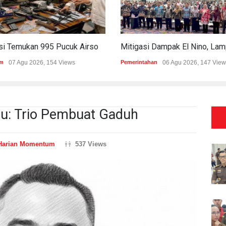
Polisi Temukan 995 Pucuk Airsoft Gun Dan Senjata Api Di Sekolah Swasta
m
07 Agu 2026, 154 Views
Pemerintahan
06 Agu 2026, 147 View
u: Trio Pembuat Gaduh
Harian Momentum
537 Views