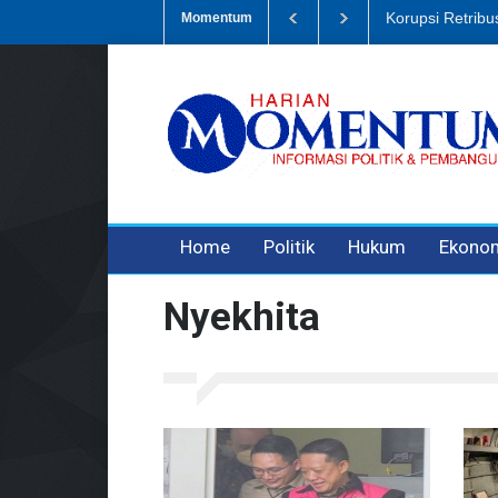
si Sampah, Eks Bendahara Pembantu DLH Divonis 5 Tahun
Dugaan P
Momentum
3 years ago
3 years ago
3 years ago
Home
Politik
Hukum
Ekono
Nyekhita