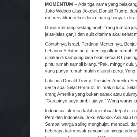
MOMENTUM
-- Ada tiga nama yang belakang
Joko Widodo alias Jokowi, Donald Trump, da
memecahkan rekor dunia: paling banyak dicari,
Dunia memang sedang aneh. Yang lumrah justr
jelas-jelas ganjil dan sulit diterima akal seh
Contohnya Israel. Perdana Menterinya, Benja
Lebanon Selatan pergi meninggalkan rumah. A
dipakai di kampung bisa bikin ketua RT pusin
pintu rumah sambil bilang, “Pak, minggir dulu
yang punya rumah malah disuruh pergi. Yang m
Lalu ada Donald Trump, Presiden Amerika Serik
cerita soal Selat Hormuz. Ini makin lucu. Selat
orang Amerika yang bukan sanak atau dulurnya 
“Garasinya saya ambil aja ya.” Wong waras ju
Indonesia tak mau kalah membuat kepala cenat-
Persiden Indonesia, Joko Widodo. Asli atau ti
Sampai warga saling menghujat, mencaci, dan t
beberapa kali masuk pengadilan hingga ada wa