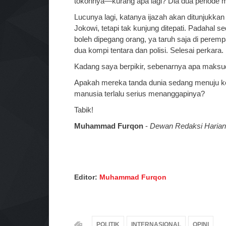
tokohnya—kurang apa lagi? Dia dua periode m
Lucunya lagi, katanya ijazah akan ditunjukkan
Jokowi, tetapi tak kunjung ditepati. Padahal s
boleh dipegang orang, ya taruh saja di peremp
dua kompi tentara dan polisi. Selesai perkara.
Kadang saya berpikir, sebenarnya apa maksu
Apakah mereka tanda dunia sedang menuju ke
manusia terlalu serius menanggapinya?
Tabik!
Muhammad Furqon
-
Dewan Redaksi Haria
Editor:
Muhammad Furqon
POLITIK
INTERNASIONAL
OPINI