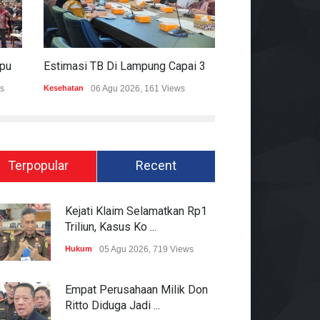
Mitigasi Dampak El Nino, Lampung Data Penggunaan Air Permukaan
Estimasi TB Di Lampung Capai 30.745 Kasus, Pemprov Genjot Percepatan Penanganan
s
Kesehatan
06 Agu 2026, 161 Views
Epapper
06 Agu 202
Terpopular
Recent
Kejati Klaim Selamatkan Rp1
Triliun, Kasus Ko ...
Hukum
05 Agu 2026, 719 Views
Empat Perusahaan Milik Don
Ritto Diduga Jadi ...