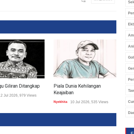
Sel
Pem
Ekb
Am
Ani
Gol
Ger
Pe
 Giliran Ditangkap
Piala Dunia Kehilangan
Men
Ta
Keajaiban
12 Jul 2026, 979 Views
Nyekh
Cu
Nyekhita
10 Jul 2026, 535 Views
Da
F