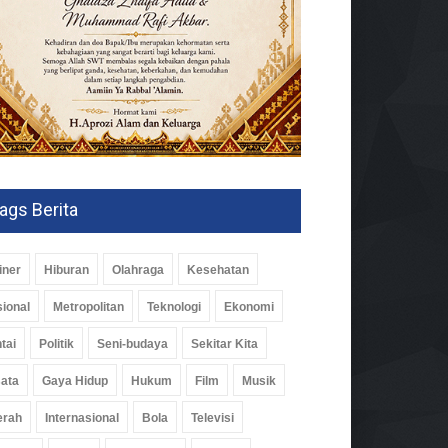
ags Berita
iner
Hiburan
Olahraga
Kesehatan
ional
Metropolitan
Teknologi
Ekonomi
tai
Politik
Seni-budaya
Sekitar Kita
ata
Gaya Hidup
Hukum
Film
Musik
erah
Internasional
Bola
Televisi