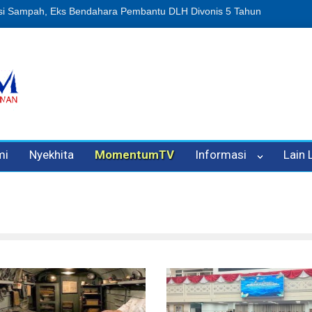
enipuan Oleh Oknum Kadis, Kuasa Hukum Pelapor Desak Polisi Tetap
mi
Nyekhita
MomentumTV
Informasi
Lain