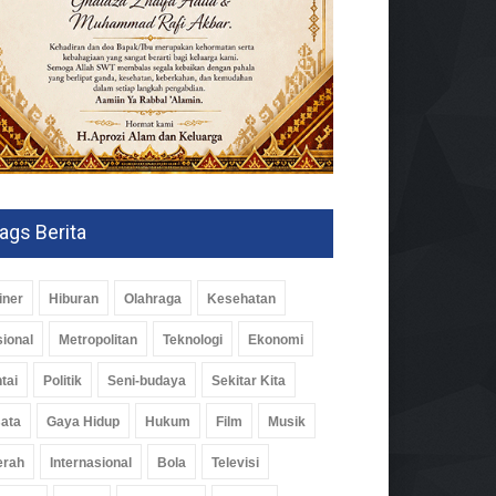
ags Berita
iner
Hiburan
Olahraga
Kesehatan
ional
Metropolitan
Teknologi
Ekonomi
tai
Politik
Seni-budaya
Sekitar Kita
ata
Gaya Hidup
Hukum
Film
Musik
erah
Internasional
Bola
Televisi