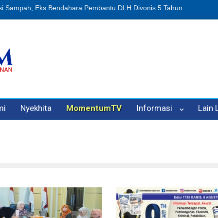
n Oleh Oknum Kadis, Kuasa Hukum Pelapor Desak Polisi Tetapkan P
mi
Nyekhita
MomentumTV
Informasi
Lain