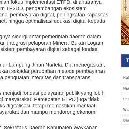
ah fokus implementasi ETPD, di antaranya
gram TP2DD, pengembangan ekosistem
kanal pembayaran digital, peningkatan kapasitas
rnet, hingga optimalisasi edukasi digital kepada
gnya sinergi antar pemerintah daerah dalam
ar, integrasi pelaporan Mineral Bukan Logam
sistem pembayaran digital sebagai fondasi
T
nur Lampung Jihan Nurlela. Dia menegaskan,
h bukan sekadar perubahan metode pembayaran
yata penguatan integritas dan transparansi
Kul
Nas
s menjadi fondasi pelayanan publik yang lebih
agi masyarakat. Percepatan ETPD juga tidak
Pan
s digitalisasi, tetapi memastikan manfaat
Wis
 masyarakat dan mampu mendorong ekonomi
Da
ut, Sekretaris Daerah Kabupaten Waykanan