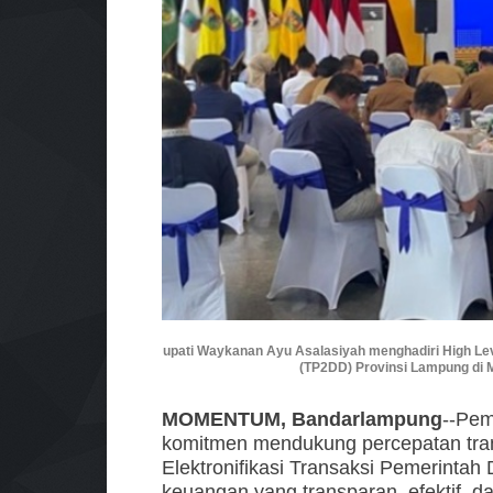
upati Waykanan Ayu Asalasiyah menghadiri High Lev
(TP2DD) Provinsi Lampung di
MOMENTUM, Bandarlampung
--Pe
komitmen mendukung percepatan trans
Elektronifikasi Transaksi Pemerinta
keuangan yang transparan, efektif, d