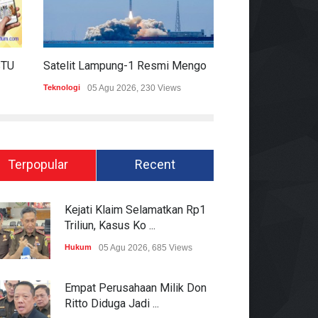
HARIAN MOMENTUM 6 AGUSTUS 2026
Satelit Lampung-1 Resmi Mengorbit, Lampung Masuki Era Pembangunan Berbasis Data
Teknologi
05 Agu 2026, 230 Views
Hukum
05 Agu 2026
Terpopular
Recent
Kejati Klaim Selamatkan Rp1
Triliun, Kasus Ko ...
Hukum
05 Agu 2026, 685 Views
Empat Perusahaan Milik Don
Ritto Diduga Jadi ...