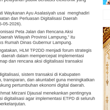
ti Waykanan Ayu Asalasiyah usai menghadiri
atan dan Perluasan Digitalisasi Daerah
5-05-2026).
nisasi Peta Jalan dan Rencana Aksi
 Daerah Wilayah Provinsi Lampung,” itu
eks Rumah Dinas Gubernur Lampung.
ngatakan, HLM TP2DD menjadi forum strategis
h daerah dalam mempercepat implementasi
p dan rencana aksi digitalisasi transaksi
igitalisasi, sistem transaksi di Kabupaten
, transparan, dan akuntabel guna meningkatkan
dukung pertumbuhan ekonomi digital daerah.
mat Mirzani Djausal menekankan pentingnya
i digitalisasi agar implementasi ETPD di seluruh
berkelanjutan.