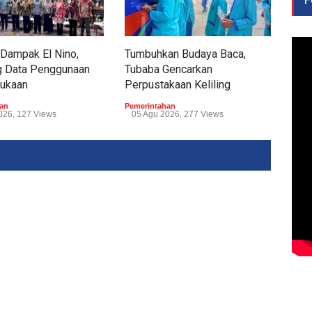
 Dampak El Nino,
Tumbuhkan Budaya Baca,
WFH
 Data Penggunaan
Tubaba Gencarkan
Hin
mukaan
Perpustakaan Keliling
Peme
05 
an
Pemerintahan
026, 127 Views
05 Agu 2026, 277 Views