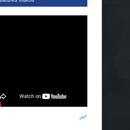
 ASN Diperpanjang
gga Akhir September 2026
rintahan
Agu 2026, 305 Views