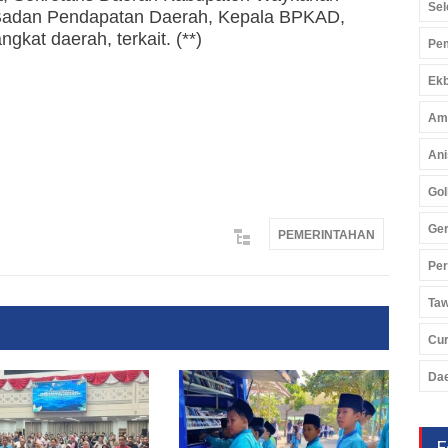
Sel
 Badan Pendapatan Daerah, Kepala BPKAD,
gkat daerah, terkait. (**)
Pem
Ekb
Am
Ani
Gol
Ger
PEMERINTAHAN
Pe
Ta
Cu
Da
F