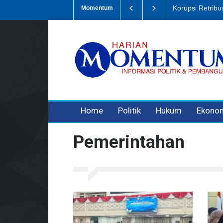
Dugaan Penipua
Momentum
3 years ago
3 years ago
Home
Politik
Hukum
Ekono
Pemerintahan