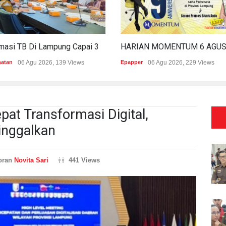
Estimasi TB Di Lampung Capai 30.745 Kasus, Pemprov Genjot Percepatan Penanganan
hatan
06 Agu 2026, 139 Views
Epapper
06 Agu 2026, 229 Views
t Transformasi Digital,
tinggalkan
oran
Novita Sari
441 Views