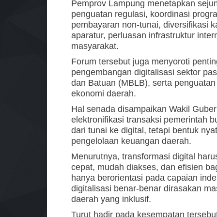
Pemprov Lampung menetapkan sejuml
penguatan regulasi, koordinasi pro
pembayaran non-tunai, diversifikasi 
aparatur, perluasan infrastruktur inte
masyarakat.
Forum tersebut juga menyoroti pentin
pengembangan digitalisasi sektor pas
dan Batuan (MBLB), serta penguatan 
ekonomi daerah.
Hal senada disampaikan Wakil Guber
elektronifikasi transaksi pemerinta
dari tunai ke digital, tetapi bentuk n
pengelolaan keuangan daerah.
Menurutnya, transformasi digital haru
cepat, mudah diakses, dan efisien b
hanya berorientasi pada capaian indek
digitalisasi benar-benar dirasakan
daerah yang inklusif.
Turut hadir pada kesempatan terseb