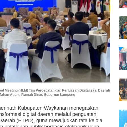
el Meeting (HLM) Tim Percepatan dan Perluasan Digitalisasi Daerah
 Mahan Agung Rumah Dinas Gubernur Lampung
merintah Kabupaten Waykanan menegaskan
formasi digital daerah melalui penguatan
h Daerah (ETPD), guna mewujudkan tata kelola
an pelayanan publik berbasis elektronik yang