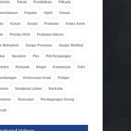
ebritis
Tokoh
Pendidikan
Pilkada
erintahan
Popular
Opini
Umum
is
Koran
Sosial
Prabowo
Anies Amin
in
Pemilu 2024
Prabowo Gibran
s Muhaimin
Ganjar Pranowo
Ganjar Mahfud
kar
Nasdem
Pks
Pdi Perjuangan
indra
Rampok
Begal
Kampanye
Kdrt
rundungan
Kekerasan Anak
Pelajar
wuran
Sengketa Lahan
Narkoba
ranmor
Ramadan
Perdagangan Orang
erah
eatured Videos