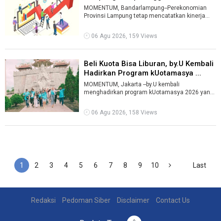
Pertengahan ...
MOMENTUM, Bandarlampung--Perekonomian
Provinsi Lampung tetap mencatatkan kinerja
positif pada Triwulan II 2026, tumbuh sebesa ...
06 Agu 2026, 159 Views
Beli Kuota Bisa Liburan, by.U Kembali
Hadirkan Program kUotamasya ...
MOMENTUM, Jakarta --by.U kembali
menghadirkan program kUotamasya 2026 yang
menawarkan kesempatan berlibur ke berbagai
destina ...
06 Agu 2026, 158 Views
1
2
3
4
5
6
7
8
9
10
Last
Redaksi
Pedoman Siber
Disclaimer
Contact Us