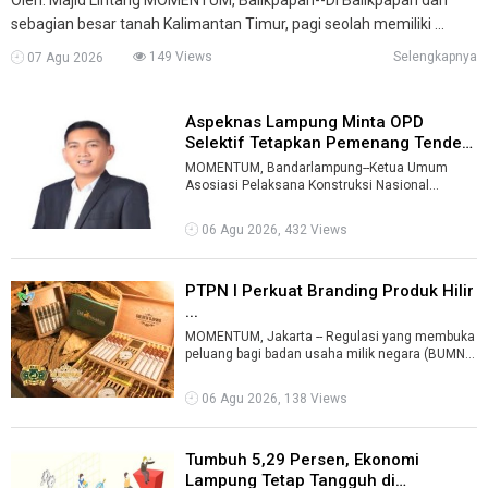
sebagian besar tanah Kalimantan Timur, pagi seolah memiliki ...
149 Views
Selengkapnya
07 Agu 2026
Aspeknas Lampung Minta OPD
Selektif Tetapkan Pemenang Tender
Kons ...
MOMENTUM, Bandarlampung--Ketua Umum
Asosiasi Pelaksana Konstruksi Nasional
(Aspeknas) Lampung Ronal Ramdan meminta
organisasi ...
06 Agu 2026, 432 Views
PTPN I Perkuat Branding Produk Hilir
...
MOMENTUM, Jakarta -- Regulasi yang membuka
peluang bagi badan usaha milik negara (BUMN)
untuk memperluas bisnis hingga menyas ...
06 Agu 2026, 138 Views
Tumbuh 5,29 Persen, Ekonomi
Lampung Tetap Tangguh di