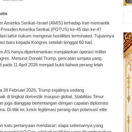
noto
iter Amerika Serikat–Israel (AMIS) terhadap Iran memantik
. Presiden Amerika Serikat (POTUS) ke-45 dan ke-47
si tafsir hukum mengenai hostilities terminated. Tujuannya
sasi baru kepada Kongres setelah tenggat 60 hari.
n AS hanya diperkenankan menjalankan operasi militer
ongres. Menurut Donald Trump, gencatan senjata yang
ad pada 11 April 2026 menjadi bukti bahwa perang telah
a 28 Februari 2026, Trump sejatinya sedang
ik di tingkat domestik maupun global. Stabilitas Timur
an juga dianggap bertentangan dengan capaian diplomasi
 titik ini, krisis legitimasi perang dan polarisasi elite
akan satu pertanyaan mendasar: siapa sebenarnya yang
in mandat ini? Dan, adakah motif lain yang disembunyikan