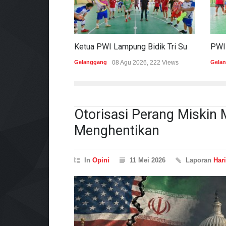
Ketua PWI Lampung Bidik Tri Sukses Pada Porwanas Dan HPN 2027
Gelanggang
08 Agu 2026, 222 Views
Gela
Otorisasi Perang Miskin
Menghentikan
In
Opini
11 Mei 2026
Laporan
Har