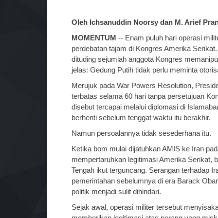
Oleh Ichsanuddin Noorsy dan M. Arief Pra
MOMENTUM
-- Enam puluh hari operasi mil
perdebatan tajam di Kongres Amerika Serikat
dituding sejumlah anggota Kongres memanipula
jelas: Gedung Putih tidak perlu meminta otori
Merujuk pada War Powers Resolution, Preside
terbatas selama 60 hari tanpa persetujuan K
disebut tercapai melalui diplomasi di Islamab
berhenti sebelum tenggat waktu itu berakhir.
Namun persoalannya tidak sesederhana itu.
Ketika bom mulai dijatuhkan AMIS ke Iran pad
mempertaruhkan legitimasi Amerika Serikat, ba
Tengah ikut terguncang. Serangan terhadap Ir
pemerintahan sebelumnya di era Barack Obama. Di
politik menjadi sulit dihindari.
Sejak awal, operasi militer tersebut menyis
memberikan legitimasi atas perang yang misk