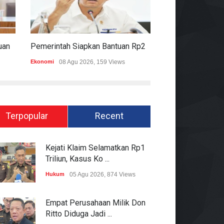
Komisi II DPR Apresiasi Bantuan Fiskal Rp20,5 Triliun Untuk Daerah
Pemerintah Siapkan Bantuan Rp20,5 Triliun Untuk Pemda
Ekonomi
08 Agu 2026, 159 Views
Hukum
08 Agu 2026
Terpopular
Recent
Kejati Klaim Selamatkan Rp1
Triliun, Kasus Ko ...
Hukum
05 Agu 2026, 874 Views
Empat Perusahaan Milik Don
Ritto Diduga Jadi ...