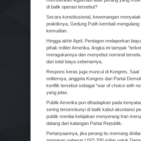
di balik operasi tersebut?
Secara konstitusional, kewenangan menyatak
praktiknya, Gedung Putih kembali mengulang po
kemudian.
Hingga akhir April, Pentagon melaporkan biay
pihak militer Amerika. Angka ini tampak “terk
meragukannya dan menyebut nominal terseb
dari total biaya sebenarnya.
Respons keras juga muncul di Kongres. Saat
militernya, anggota Kongres dari Partai Demo
konflik tersebut sebagai “war of choice with n
yang jelas.
Publik Amerika pun dihadapkan pada kenyataan
sering tersembunyi di balik kabut akuntansi p
publik menilai kebijakan menyerang Iran meru
datang dari kalangan Partai Republik.
Pertanyaannya, jika perang itu memang dinil
anggaran sebesar USD 200 miliar untuk Depar