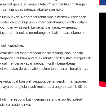
akibat gencatan senjata telah “menghentikan” hitungan
ator dan dianggap sebagai akal-akalan hukum.
dilumpuhkan. Negara tersebut masih memiliki cadangan
 militer yang cukup untuk mempertahankan konflik dalam
kebuntuan — alih-alih kemenangan cepat — menjadi
 biaya hampir selalu membengkak, baik secara ekonomi
sulit diabaikan.
esar dimulai tanpa mandat legislatif yang jelas, prinsip
tegangan hukum antara eksekutif dan legislatif menjadi tak
 tunggal mengenai kapan sebuah konflik benar-benar
of war, atau de-escalation belum tentu berarti berakhirnya
tanyakan bahkan oleh anggota Senat sendiri, transparansi
 biaya perang telah jauh melampaui angka resmi USD 25
kutif merespons kritik dengan serangan politik, alih-alih
 pijakan rasionalnya.