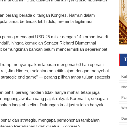
an perang berada di tangan Kongres. Namun dalam
la lama: bertindak lebih dulu, meminta legitimasi
a perang mencapai USD 25 miliar dengan 14 korban jiwa di
endali”, hingga kemudian Senator Richard Blumenthal
ut kemungkinan bahkan belum mencerminkan seperempat
T
 Trump menyampaikan laporan mengenai 60 hari operasi
krat, Jim Himes, melontarkan kritik tajam dengan menyebut
Kul
o strategic end game” — perang pilihan tanpa tujuan strategis
Nas
 pahit: perang modern tidak hanya mahal, tetapi juga
Pan
ertanggungjawaban uang pajak rakyat. Karena itu, sebagian
pakan langkah keliru. Dukungan kuat justru lebih banyak
Wis
Da
ai benar dan strategis, mengapa permohonan tambahan
temen Pertahanan tidak disetujui Kongres?