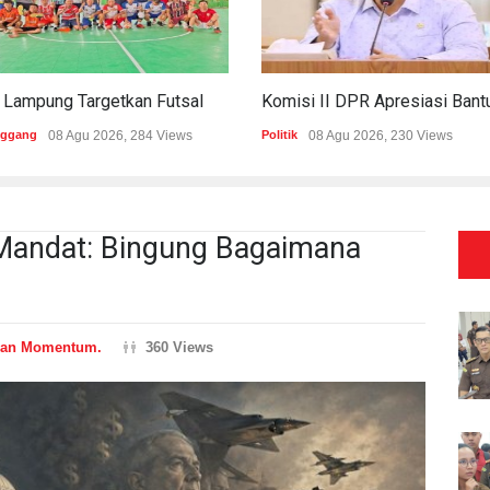
PWI Lampung Targetkan Futsal Kembali Raih Kejayaan Di Porwanas 2027
nggang
08 Agu 2026, 284 Views
Politik
08 Agu 2026, 230 Views
 Mandat: Bingung Bagaimana
ian Momentum.
360 Views