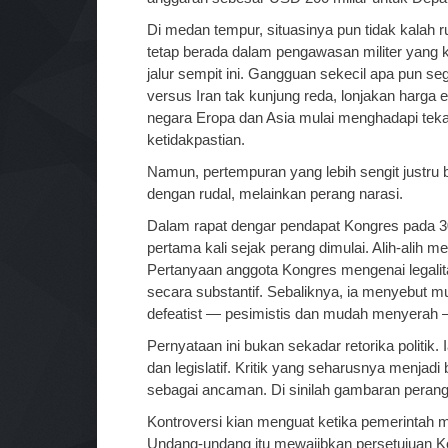
Di medan tempur, situasinya pun tidak kalah r
tetap berada dalam pengawasan militer yang k
jalur sempit ini. Gangguan sekecil apa pun s
versus Iran tak kunjung reda, lonjakan harga
negara Eropa dan Asia mulai menghadapi tekan
ketidakpastian.
Namun, pertempuran yang lebih sengit justru 
dengan rudal, melainkan perang narasi.
Dalam rapat dengar pendapat Kongres pada 30
pertama kali sejak perang dimulai. Alih-alih m
Pertanyaan anggota Kongres mengenai legalita
secara substantif. Sebaliknya, ia menyebut m
defeatist — pesimistis dan mudah menyerah —
Pernyataan ini bukan sekadar retorika politik
dan legislatif. Kritik yang seharusnya menjad
sebagai ancaman. Di sinilah gambaran peran
Kontroversi kian menguat ketika pemerintah 
Undang-undang itu mewajibkan persetujuan Kong