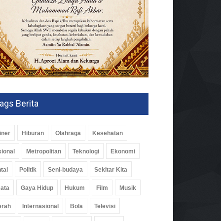
ags Berita
iner
Hiburan
Olahraga
Kesehatan
ional
Metropolitan
Teknologi
Ekonomi
tai
Politik
Seni-budaya
Sekitar Kita
ata
Gaya Hidup
Hukum
Film
Musik
erah
Internasional
Bola
Televisi