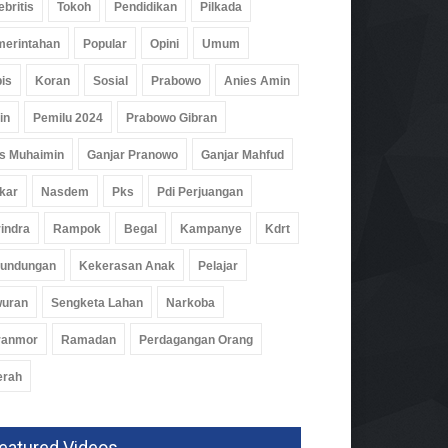
ebritis
Tokoh
Pendidikan
Pilkada
erintahan
Popular
Opini
Umum
is
Koran
Sosial
Prabowo
Anies Amin
in
Pemilu 2024
Prabowo Gibran
s Muhaimin
Ganjar Pranowo
Ganjar Mahfud
kar
Nasdem
Pks
Pdi Perjuangan
indra
Rampok
Begal
Kampanye
Kdrt
rundungan
Kekerasan Anak
Pelajar
wuran
Sengketa Lahan
Narkoba
ranmor
Ramadan
Perdagangan Orang
erah
eatured Videos