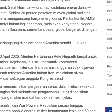
Sel
umit. Selat Hormuz — urat nadi distribusi energi dunia —
Pem
etat. Sekitar 20 persen pasokan minyak global melintasi
egera mengguncang harga energi dunia. Ketika konflik AMIS
Ekb
 energi bukan lagi ancaman, melainkan kenyataan. Negara-
an inflasi baru, sementara pasar global bergerak di tengah
Am
Ani
berlangsung di dalam negeri Amerika sendiri — bukan
Gol
 April 2026, Menteri Pertahanan Pete Hegseth tampil untuk
Ger
emberi kejelasan, ia justru memantik kontroversi.
Pe
s operasi militer dan transparansi anggaran tidak dijawab
usuh terbesar Amerika bukan Iran, melainkan sikap
Ta
 dari sebagian anggota Kongres sendiri.
Cu
. Ia mencerminkan pergeseran serius dalam relasi eksekutif
i bagian dari mekanisme pengawasan justru diposisikan
Da
g yang miskin mandat tampak semakin jelas.
menafsirkan War Powers Resolution secara longgar.
res apabila operasi militer berlangsung lebih dari 60 hari.
F