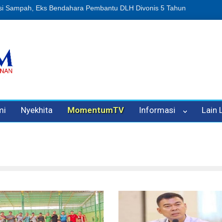
n Oleh Oknum Kadis, Kuasa Hukum Pelapor Desak Polisi Tetapkan P
mi
Nyekhita
MomentumTV
Informasi
Lain