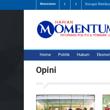
Dugaan Penipua
Momentum
3 years ago
3 years ago
Home
Politik
Hukum
Ekono
Opini