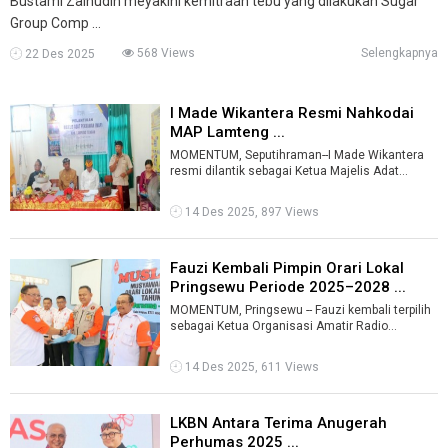
Bustami Zainudin meyakini kemitraan tebu yang dilakukan Sugar
Group Comp ...
568 Views
Selengkapnya
22 Des 2025
I Made Wikantera Resmi Nahkodai
MAP Lamteng ...
MOMENTUM, Seputihraman--I Made Wikantera
resmi dilantik sebagai Ketua Majelis Adat
Pekraman (MAP) Kabupaten Lampung Tengah pe
...
14 Des 2025, 897 Views
Fauzi Kembali Pimpin Orari Lokal
Pringsewu Periode 2025–2028 ...
MOMENTUM, Pringsewu -- Fauzi kembali terpilih
sebagai Ketua Organisasi Amatir Radio
Indonesia (Orari) Lokal Pringsewu untuk k ...
14 Des 2025, 611 Views
LKBN Antara Terima Anugerah
Perhumas 2025 ...