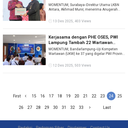
MOMENTUM, Surabaya--Direktur Utama LKBN
Antara, Akhmad Munir, menerima Anugerah
Perhimpunan Hubungan Masyarakat Indonesia
(Pe ...
13 Des 2025, 403 Views
Kerjasama dengan PHE OSES, PWI
Lampung Tambah 22 Wartawan
Kompete ...
MOMENTUM, Bandarlampung--Uji Kompeten
Wartawan (UKW) ke 37 yang digelar PWI Provinsi
Lampung di Balai Wartawan Hi Solfian Akh ...
12 Des 2025, 503 Views
First
15
16
17
18
19
20
21
22
23
24
25
26
27
28
29
30
31
32
33
Last
Redaksi
Pedoman Siber
Disclaimer
Contact Us