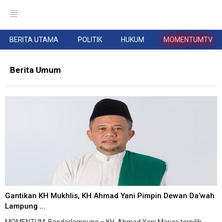
BERITA UTAMA
POLITIK
HUKUM
MOMENTUMTV
Berita Umum
Gantikan KH Mukhlis, KH Ahmad Yani Pimpin Dewan Da’wah
Lampung ...
MOMENTUM, Bandarlampung – KH. Ahmad Yani Marjas terpilih