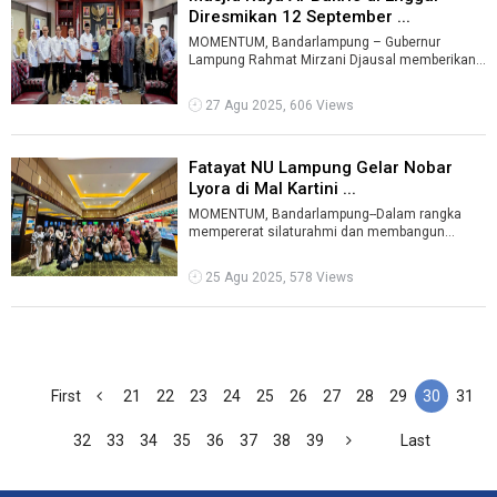
Diresmikan 12 September ...
MOMENTUM, Bandarlampung – Gubernur
Lampung Rahmat Mirzani Djausal memberikan
apresiasi atas pembangunan Masjid Raya Al-
Bakr ...
27 Agu 2025, 606 Views
Fatayat NU Lampung Gelar Nobar
Lyora di Mal Kartini ...
MOMENTUM, Bandarlampung--Dalam rangka
mempererat silaturahmi dan membangun
empati terhadap isu-isu perempuan, Pengurus
Wilaya ...
25 Agu 2025, 578 Views
First
21
22
23
24
25
26
27
28
29
30
31
32
33
34
35
36
37
38
39
Last