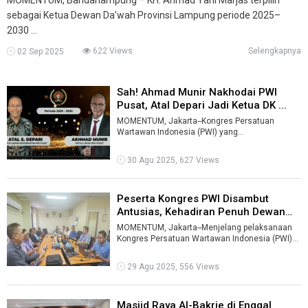
sebagai Ketua Dewan Da’wah Provinsi Lampung periode 2025–
2030 ...
622 Views
Selengkapnya
02 Sep 2025
Sah! Ahmad Munir Nakhodai PWI
Pusat, Atal Depari Jadi Ketua DK ...
MOMENTUM, Jakarta--Kongres Persatuan
Wartawan Indonesia (PWI) yang
diselenggarakan pada 29 dan 30 Agustus 2025
resmi berakhir ...
30 Agu 2025, 627 Views
Peserta Kongres PWI Disambut
Antusias, Kehadiran Penuh Dewan
Pers ...
MOMENTUM, Jakarta--Menjelang pelaksanaan
Kongres Persatuan Wartawan Indonesia (PWI)
2025, suasana mulai terasa hangat. Bebera ...
29 Agu 2025, 556 Views
Masjid Raya Al-Bakrie di Enggal