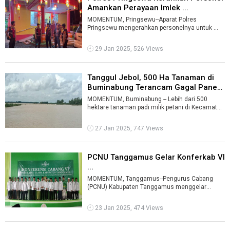
Amankan Perayaan Imlek ...
MOMENTUM, Pringsewu--Aparat Polres
Pringsewu mengerahkan personelnya untuk
mengamankan perayaan Imlek 2025 di Vihara
Bo ...
29 Jan 2025, 526 Views
Tanggul Jebol, 500 Ha Tanaman di
Buminabung Terancam Gagal Panen
...
MOMENTUM, Buminabung -- Lebih dari 500
hektare tanaman padi milik petani di Kecamatan
Buminabung, Lampung Tengah terancam gag ...
27 Jan 2025, 747 Views
PCNU Tanggamus Gelar Konferkab VI
...
MOMENTUM, Tanggamus--Pengurus Cabang
(PCNU) Kabupaten Tanggamus menggelar
Konferensi Cabang (Konfercab) VI yang
berlangsung d ...
23 Jan 2025, 474 Views