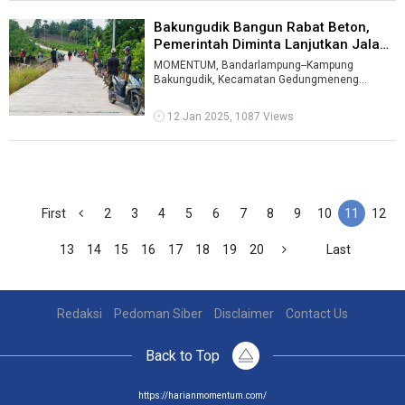
Bakungudik Bangun Rabat Beton,
Pemerintah Diminta Lanjutkan Jalan
...
MOMENTUM, Bandarlampung--Kampung
Bakungudik, Kecamatan Gedungmeneng
Kabupaten Tulangbawang melaksanakan
pembangunan jalan rab ...
12 Jan 2025, 1087 Views
First
2
3
4
5
6
7
8
9
10
11
12
13
14
15
16
17
18
19
20
Last
Redaksi
Pedoman Siber
Disclaimer
Contact Us
Back to Top
https://harianmomentum.com/