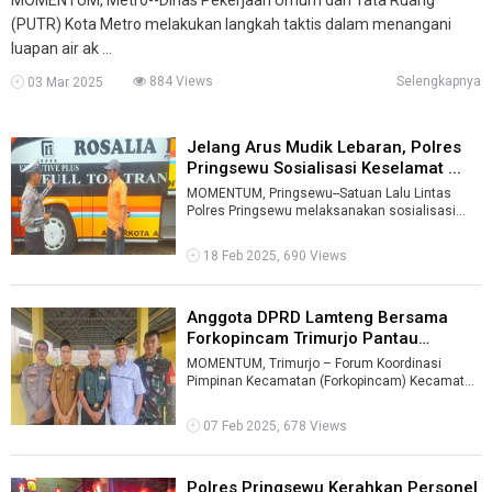
(PUTR) Kota Metro melakukan langkah taktis dalam menangani
luapan air ak ...
884 Views
Selengkapnya
03 Mar 2025
Jelang Arus Mudik Lebaran, Polres
Pringsewu Sosialisasi Keselamat ...
MOMENTUM, Pringsewu--Satuan Lalu Lintas
Polres Pringsewu melaksanakan sosialisasi
dan edukasi keselamatan berlalu linta ...
18 Feb 2025, 690 Views
Anggota DPRD Lamteng Bersama
Forkopincam Trimurjo Pantau
Pemiliha ...
MOMENTUM, Trimurjo – Forum Koordinasi
Pimpinan Kecamatan (Forkopincam) Kecamatan
Trimurjo bersama Anggota DPRD Lampung Teng
...
07 Feb 2025, 678 Views
Polres Pringsewu Kerahkan Personel