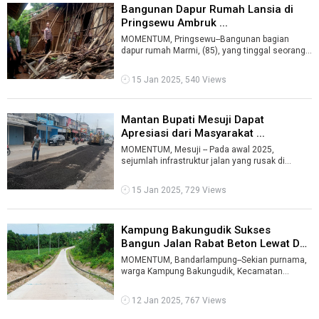
Bangunan Dapur Rumah Lansia di
Pringsewu Ambruk ...
MOMENTUM, Pringsewu--Bangunan bagian
dapur rumah Marmi, (85), yang tinggal seorang
diri di Pekon Srikaton, Kecamatan Adiluwih ...
15 Jan 2025, 540 Views
Mantan Bupati Mesuji Dapat
Apresiasi dari Masyarakat ...
MOMENTUM, Mesuji -- Pada awal 2025,
sejumlah infrastruktur jalan yang rusak di
Kabupaten Mesuji, kini diperbaiki. Perbaikan j ...
15 Jan 2025, 729 Views
Kampung Bakungudik Sukses
Bangun Jalan Rabat Beton Lewat DD
...
MOMENTUM, Bandarlampung--Sekian purnama,
warga Kampung Bakungudik, Kecamatan
Gedungmeneng, Tulangbawang mendambakan
jalan yan ...
12 Jan 2025, 767 Views