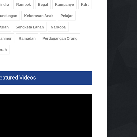
indra
Rampok
Begal
Kampanye
Kdrt
rundungan
Kekerasan Anak
Pelajar
wuran
Sengketa Lahan
Narkoba
ranmor
Ramadan
Perdagangan Orang
erah
eatured Videos