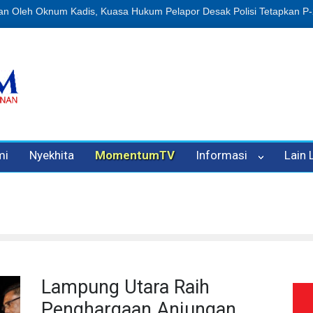
n Oleh Oknum Kadis, Kuasa Hukum Pelapor Desak Polisi Tetapkan P
mi
Nyekhita
MomentumTV
Informasi
Lain
Lampung Utara Raih
Penghargaan Anjungan