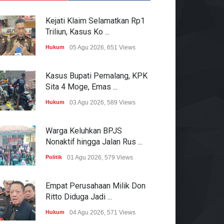
Kejati Klaim Selamatkan Rp1
Triliun, Kasus Ko ...
Hukum
05 Agu 2026, 651 Views
Kasus Bupati Pemalang, KPK
Sita 4 Moge, Emas ...
Hukum
03 Agu 2026, 589 Views
Warga Keluhkan BPJS
Nonaktif hingga Jalan Rus ...
Politik
01 Agu 2026, 579 Views
Empat Perusahaan Milik Don
Ritto Diduga Jadi ...
Hukum
04 Agu 2026, 571 Views