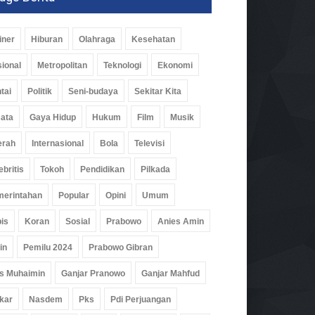
iner
Hiburan
Olahraga
Kesehatan
ional
Metropolitan
Teknologi
Ekonomi
tai
Politik
Seni-budaya
Sekitar Kita
ata
Gaya Hidup
Hukum
Film
Musik
erah
Internasional
Bola
Televisi
ebritis
Tokoh
Pendidikan
Pilkada
erintahan
Popular
Opini
Umum
is
Koran
Sosial
Prabowo
Anies Amin
in
Pemilu 2024
Prabowo Gibran
s Muhaimin
Ganjar Pranowo
Ganjar Mahfud
kar
Nasdem
Pks
Pdi Perjuangan