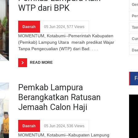
Ger
WTP dari BPK
Pe
Daerah
05 Jun 2024, 577 Views
Ta
MOMENTUM, Kotabumi--Pemerintah Kabupaten
Cu
(Pemkab) Lampung Utara meraih predikat Wajar
Tanpa Pengecualian (WTP) dari Bad. . . .
Da
READ MORE
F
Pemkab Lampura
Berangkatkan Ratusan
Jemaah Calon Haji
Daerah
05 Jun 2024, 536 Views
MOMENTUM, Kotabumi--Kabupaten Lampung