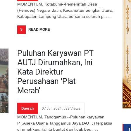
MOMENTUM, Kotabumi--Pemerintah Desa
(Pemdes) Negara Batin, Kecamatan Sungkai Utara,
Kabupaten Lampung Utara bersama seluruh p. . . .
READ MORE
Puluhan Karyawan PT
AUTJ Dirumahkan, Ini
Kata Direktur
Perusahaan 'Plat
Merah'
Daerah
07 Jun 2024, 589 Views
MOMENTUM, Tanggamus --Puluhan karyawan
PT.Aneka Usaha Tanggamus Jaya (AUTJ) terpaksa
T
dirumahkan.Hal itu buntut dari tidak ber. . . .