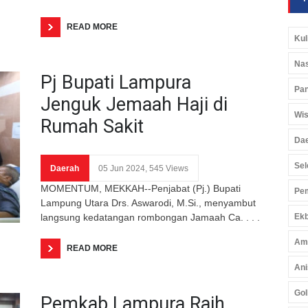
READ MORE
Kul
Nas
Pj Bupati Lampura
Pan
Jenguk Jemaah Haji di
Wis
Rumah Sakit
Da
Sel
Daerah
05 Jun 2024, 545 Views
MOMENTUM, MEKKAH--Penjabat (Pj.) Bupati
Pem
Lampung Utara Drs. Aswarodi, M.Si., menyambut
langsung kedatangan rombongan Jamaah Ca. . . .
Ekb
Am
READ MORE
Ani
Gol
Pemkab Lampura Raih