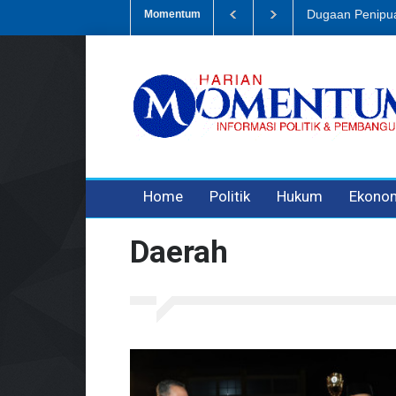
Dugaan Penipua
Momentum
Home
Politik
Hukum
Ekono
Daerah