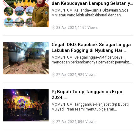
dan Kebudayaan Lampung Selatan ya
...
MOMENTUM, Kalianda--Kurnia Oktaviani S.Sos
MM atau yang lebih akrab dikenal dengan
panggilan Nunun, ternyata seorang traveler ...
28 Apr 2024, 1166 Views
Cegah DBD, Kapolsek Selagai Lingga
Lakukan Fogging di Nyukang Har ...
MOMENTUM, Selagailingga--Aktif berupaya
mencegah berkembangnya penyebab penyakit
Demam Berdarah Dengue (DBD) Kapolsek
Selagai ...
27 Apr 2024, 929 Views
Pj Bupati Tutup Tanggamus Expo
2024 ...
MOMENTUM, Tanggamus--Penjabat (Pj) Bupati
Mulyadi Irsan resmi menutup gelaran
Tanggamus Expo, yang ditandai pemukulan
Gong, J ...
27 Apr 2024, 596 Views