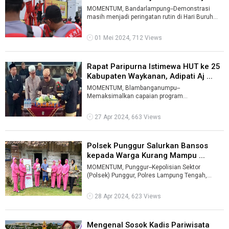
MOMENTUM, Bandarlampung--Demonstrasi
masih menjadi peringatan rutin di Hari Buruh
Internasional (May Day) tepat pada, 1 Mei 2 ...
01 Mei 2024, 712 Views
Rapat Paripurna Istimewa HUT ke 25
Kabupaten Waykanan, Adipati Aj ...
MOMENTUM, Blambanganumpu--
Memaksimalkan capaian program
pembangunan, bukan semata menjadi tanggung
jawab pemerintah. Perlu du ...
27 Apr 2024, 663 Views
Polsek Punggur Salurkan Bansos
kepada Warga Kurang Mampu ...
MOMENTUM, Punggur--Kepolisian Sektor
(Polsek) Punggur, Polres Lampung Tengah,
Polda Lampung memberikan bantuan
kemanusiaan un ...
28 Apr 2024, 623 Views
Mengenal Sosok Kadis Pariwisata