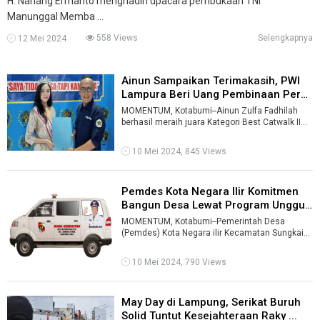
H. Nanang Ermanto menghadiri upacara pembukaan TNI
Manunggal Memba ...
558 Views
Selengkapnya
12 Mei 2024
Ainun Sampaikan Terimakasih, PWI
Lampura Beri Uang Pembinaan Pera
...
MOMENTUM, Kotabumi--Ainun Zulfa Fadhilah
berhasil meraih juara Kategori Best Catwalk II
2024 dalam ajang Putri Remaja Lampung ...
10 Mei 2024, 845 Views
Pemdes Kota Negara Ilir Komitmen
Bangun Desa Lewat Program Unggul
...
MOMENTUM, Kotabumi--Pemerintah Desa
(Pemdes) Kota Negara ilir Kecamatan Sungkai
Utara Kabupaten Lampung Utara (Lampura)
kemba ...
10 Mei 2024, 790 Views
May Day di Lampung, Serikat Buruh
Solid Tuntut Kesejahteraan Raky ...