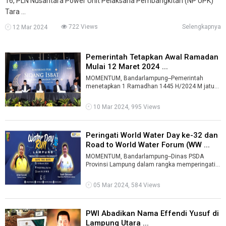
16, PLN Nusantara Power Unit Pelaksana Pembangkitan (NP UPK)
Tara ...
722 Views
Selengkapnya
12 Mar 2024
Pemerintah Tetapkan Awal Ramadan
Mulai 12 Maret 2024 ...
MOMENTUM, Bandarlampung--Pemerintah
menetapkan 1 Ramadhan 1445 H/2024 M jatuh
pada hari Selasa, 12 Maret 2024.Penetapan itu d
...
10 Mar 2024, 995 Views
Peringati World Water Day ke-32 dan
Road to World Water Forum (WW ...
MOMENTUM, Bandarlampung--Dinas PSDA
Provinsi Lampung dalam rangka memperingati
hari air sedunia ke-32 dan road to WWF ke-10, ...
05 Mar 2024, 584 Views
PWI Abadikan Nama Effendi Yusuf di
Lampung Utara ...