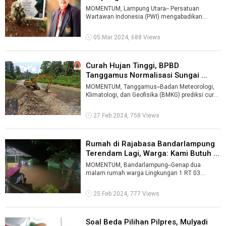
MOMENTUM, Lampung Utara-- Persatuan
Wartawan Indonesia (PWI) mengabadikan
Effendi Yusuf sebagai identitas kantor
sekretariat ...
05 Mar 2024, 688 Views
Curah Hujan Tinggi, BPBD
Tanggamus Normalisasi Sungai ...
MOMENTUM, Tanggamus--Badan Meteorologi,
Klimatologi, dan Geofisika (BMKG) prediksi curah
hujan di Kabupaten Tanggamus, Lampun ...
27 Feb 2024, 758 Views
Rumah di Rajabasa Bandarlampung
Terendam Lagi, Warga: Kami Butuh ...
MOMENTUM, Bandarlampung--Genap dua
malam rumah warga Lingkungan 1 RT 03
Kelurahan Rajabasa terendam banjir akibat
hujan lebat ...
25 Feb 2024, 777 Views
Soal Beda Pilihan Pilpres, Mulyadi