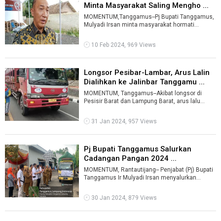
Minta Masyarakat Saling Mengho ...
MOMENTUM,Tanggamus--Pj Bupati Tanggamus,
Mulyadi Irsan minta masyarakat hormati
perbedaan pilihan satu sama lain. Pj Bupati ...
10 Feb 2024, 969 Views
Longsor Pesibar-Lambar, Arus Lalin
Dialihkan ke Jalinbar Tanggamu ...
MOMENTUM, Tanggamus--Akibat longsor di
Pesisir Barat dan Lampung Barat, arus lalu
lintas dialihkan ke jalan lintas barat Kabu ...
31 Jan 2024, 957 Views
Pj Bupati Tanggamus Salurkan
Cadangan Pangan 2024 ...
MOMENTUM, Rantautijang-- Penjabat (Pj) Bupati
Tanggamus Ir Mulyadi Irsan menyalurkan
bantuan cadangan pangan pemerintah tahun ...
30 Jan 2024, 879 Views