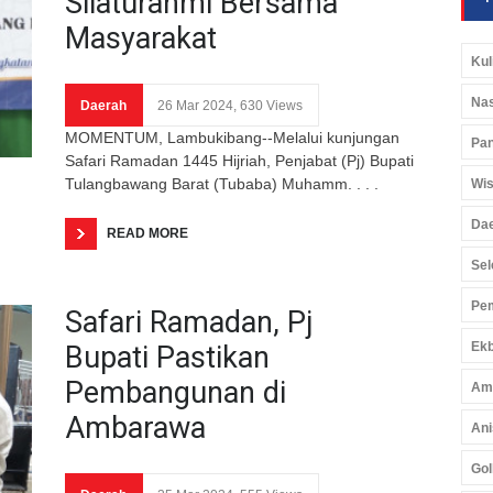
Silaturahmi Bersama
Masyarakat
Kul
Nas
Daerah
26 Mar 2024, 630 Views
MOMENTUM, Lambukibang--Melalui kunjungan
Pan
Safari Ramadan 1445 Hijriah, Penjabat (Pj) Bupati
Tulangbawang Barat (Tubaba) Muhamm. . . .
Wis
Da
READ MORE
Sel
Pem
Safari Ramadan, Pj
Ekb
Bupati Pastikan
Pembangunan di
Am
Ambarawa
Ani
Gol