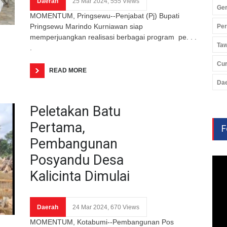
Daerah
25 Mar 2024, 555 Views
Ger
MOMENTUM, Pringsewu--Penjabat (Pj) Bupati
Pringsewu Marindo Kurniawan siap
Pe
memperjuangkan realisasi berbagai program pe. . .
Ta
.
Cu
READ MORE
Da
Peletakan Batu
Pertama,
F
Pembangunan
Posyandu Desa
Kalicinta Dimulai
Daerah
24 Mar 2024, 670 Views
MOMENTUM, Kotabumi--Pembangunan Pos