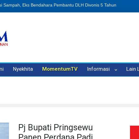
n Oleh Oknum Kadis, Kuasa Hukum Pelapor Desak Polisi Tetapkan P
mi
Nyekhita
MomentumTV
Informasi
Lain
Pj Bupati Pringsewu
Panen Perdana Padi