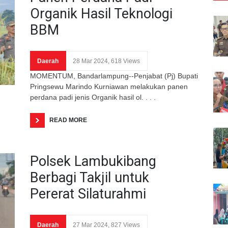
Organik Hasil Teknologi
BBM
Daerah
28 Mar 2024, 618 Views
MOMENTUM, Bandarlampung--Penjabat (Pj) Bupati
Pringsewu Marindo Kurniawan melakukan panen
perdana padi jenis Organik hasil ol. . . .
READ MORE
Polsek Lambukibang
Berbagi Takjil untuk
Pererat Silaturahmi
Daerah
27 Mar 2024, 827 Views