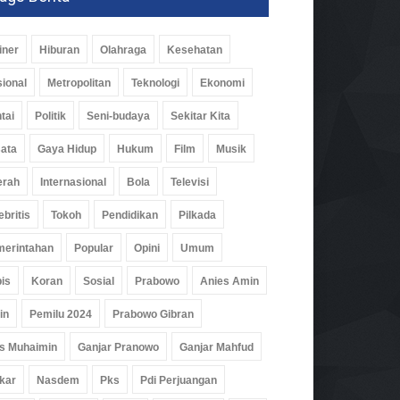
iner
Hiburan
Olahraga
Kesehatan
ional
Metropolitan
Teknologi
Ekonomi
tai
Politik
Seni-budaya
Sekitar Kita
ata
Gaya Hidup
Hukum
Film
Musik
erah
Internasional
Bola
Televisi
ebritis
Tokoh
Pendidikan
Pilkada
erintahan
Popular
Opini
Umum
is
Koran
Sosial
Prabowo
Anies Amin
in
Pemilu 2024
Prabowo Gibran
s Muhaimin
Ganjar Pranowo
Ganjar Mahfud
kar
Nasdem
Pks
Pdi Perjuangan