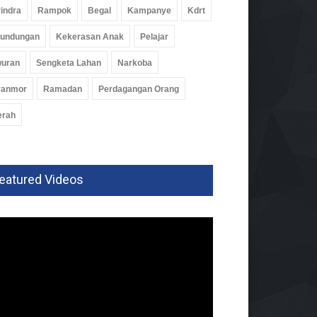
indra
Rampok
Begal
Kampanye
Kdrt
rundungan
Kekerasan Anak
Pelajar
wuran
Sengketa Lahan
Narkoba
ranmor
Ramadan
Perdagangan Orang
erah
eatured Videos