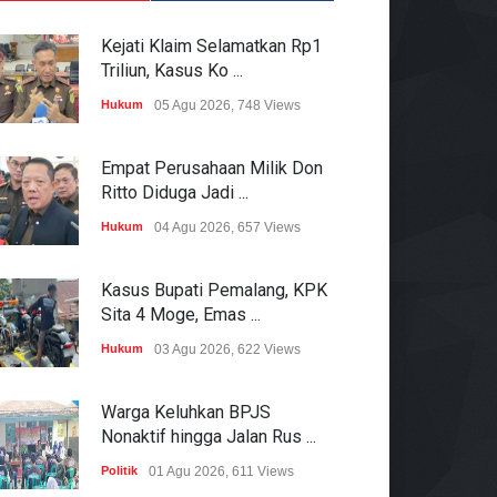
Kejati Klaim Selamatkan Rp1
Triliun, Kasus Ko ...
Hukum
05 Agu 2026, 748 Views
Empat Perusahaan Milik Don
Ritto Diduga Jadi ...
Hukum
04 Agu 2026, 657 Views
Kasus Bupati Pemalang, KPK
Sita 4 Moge, Emas ...
Hukum
03 Agu 2026, 622 Views
Warga Keluhkan BPJS
Nonaktif hingga Jalan Rus ...
Politik
01 Agu 2026, 611 Views