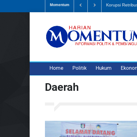
Dugaan Penipua
Momentum
3 years ago
3 years ago
Home
Politik
Hukum
Ekono
Daerah