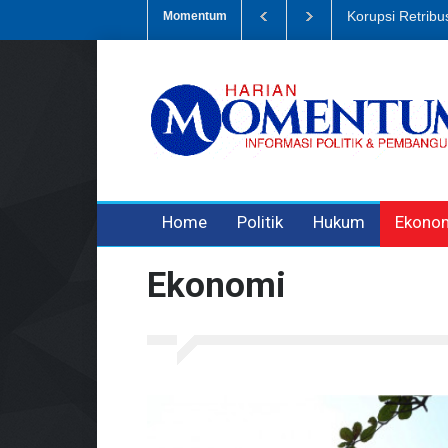
Dugaan Penipua
Momentum
3 years ago
3 years ago
Home
Politik
Hukum
Ekono
Ekonomi