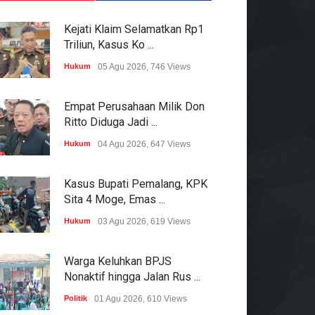
Kejati Klaim Selamatkan Rp1
Triliun, Kasus Ko ...
Hukum
05 Agu 2026, 746 Views
Empat Perusahaan Milik Don
Ritto Diduga Jadi ...
Hukum
04 Agu 2026, 647 Views
Kasus Bupati Pemalang, KPK
Sita 4 Moge, Emas ...
Hukum
03 Agu 2026, 619 Views
Warga Keluhkan BPJS
Nonaktif hingga Jalan Rus ...
Politik
01 Agu 2026, 610 Views