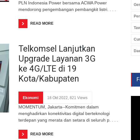
PLN Indonesia Power bersama ACWA Power
Ger
mendorong pengembangan pembangkit listri. . . .
Pe
READ MORE
Ta
Cu
Telkomsel Lanjutkan
Da
Upgrade Layanan 3G
ke 4G/LTE di 19
Kota/Kabupaten
F
Ekonomi
18 Okt 2022, 821 Views
MOMENTUM, Jakarta--Komitmen dalam
menghadirkan konektivitas digital berteknologi
terdepan yang merata dan setara di seluruh p. . . .
READ MORE