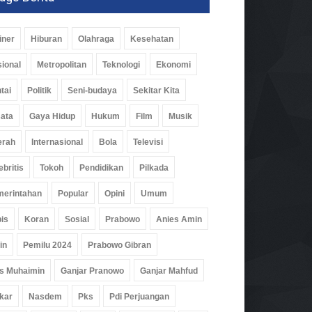
iner
Hiburan
Olahraga
Kesehatan
ional
Metropolitan
Teknologi
Ekonomi
tai
Politik
Seni-budaya
Sekitar Kita
ata
Gaya Hidup
Hukum
Film
Musik
erah
Internasional
Bola
Televisi
ebritis
Tokoh
Pendidikan
Pilkada
erintahan
Popular
Opini
Umum
is
Koran
Sosial
Prabowo
Anies Amin
in
Pemilu 2024
Prabowo Gibran
s Muhaimin
Ganjar Pranowo
Ganjar Mahfud
kar
Nasdem
Pks
Pdi Perjuangan