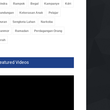
indra
Rampok
Begal
Kampanye
Kdrt
rundungan
Kekerasan Anak
Pelajar
wuran
Sengketa Lahan
Narkoba
ranmor
Ramadan
Perdagangan Orang
erah
eatured Videos