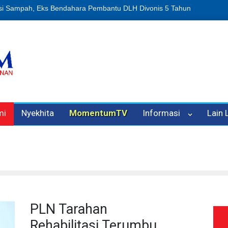
n Oleh Oknum Kadis, Kuasa Hukum Pelapor Desak Polisi Tetapkan P
mi
Nyekhita
MomentumTV
Informasi
Lain
PLN Tarahan
Rehabilitasi Terumbu