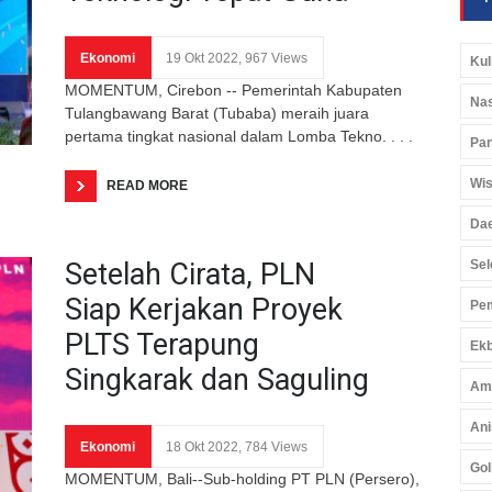
Ekonomi
19 Okt 2022, 967 Views
Kul
MOMENTUM, Cirebon -- Pemerintah Kabupaten
Nas
Tulangbawang Barat (Tubaba) meraih juara
pertama tingkat nasional dalam Lomba Tekno. . . .
Pan
Wis
READ MORE
Da
Setelah Cirata, PLN
Sel
Siap Kerjakan Proyek
Pem
PLTS Terapung
Ekb
Singkarak dan Saguling
Am
Ani
Ekonomi
18 Okt 2022, 784 Views
Gol
MOMENTUM, Bali--Sub-holding PT PLN (Persero),