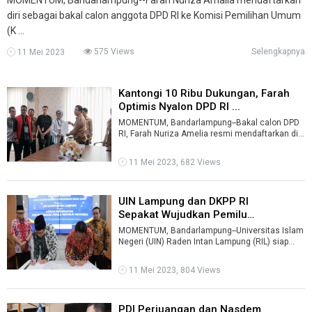
diri sebagai bakal calon anggota DPD RI ke Komisi Pemilihan Umum
(K ...
575 Views
Selengkapnya
11 Mei 2023
Kantongi 10 Ribu Dukungan, Farah
Optimis Nyalon DPD RI ...
MOMENTUM, Bandarlampung--Bakal calon DPD
RI, Farah Nuriza Amelia resmi mendaftarkan diri
ke KPU Provinsi Lampung pada Kamis, ...
11 Mei 2023, 682 Views
UIN Lampung dan DKPP RI
Sepakat Wujudkan Pemilu
Berintegritas ...
MOMENTUM, Bandarlampung--Universitas Islam
Negeri (UIN) Raden Intan Lampung (RIL) siap
sukseskan penyelenggaraan pemilu 2024 ...
11 Mei 2023, 804 Views
PDI Perjuangan dan Nasdem