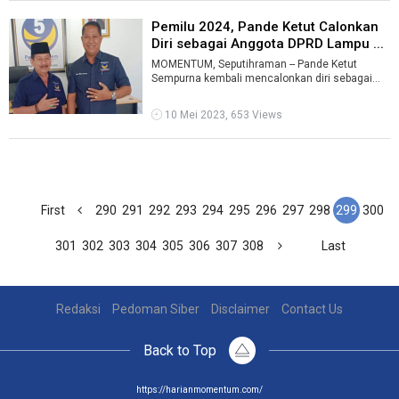
Pemilu 2024, Pande Ketut Calonkan
Diri sebagai Anggota DPRD Lampu ...
MOMENTUM, Seputihraman -- Pande Ketut
Sempurna kembali mencalonkan diri sebagai
wakil rakyat pada pemilu 2024. Namun, kali in ...
10 Mei 2023, 653 Views
First
290
291
292
293
294
295
296
297
298
299
300
301
302
303
304
305
306
307
308
Last
Redaksi
Pedoman Siber
Disclaimer
Contact Us
Back to Top
https://harianmomentum.com/