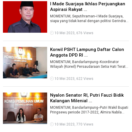
I Made Suarjaya Ikhlas Perjuangkan
Aspirasi Rakyat ...
MOMENTUM, Seputihraman--I Made Suarjaya,
siapa yang tidak kenal dengan politisi Gerindra
Lampung ini. Kiprahnya sebagai anggo ...
10 Mei 2023, 676 Views
Korwil PSHT Lampung Daftar Calon
Anggota DPD RI ...
MOMENTUM, Bandarlampung--Koordinator
Wilayah (Korwil) Persaudaraan Setia Hati Terate
(PSHT) Provinsi Lampung, Supeno mendafta ...
10 Mei 2023, 622 Views
Nyalon Senator RI, Putri Fauzi Bidik
Kalangan Milenial ...
MOMENTUM, Bandarlampung--Putri Wakil Bupati
Pringsewu periode 2017-2022, Almira Nabila
Fauzi resmi mendaftarkan diri ke Komis ...
10 Mei 2023, 770 Views