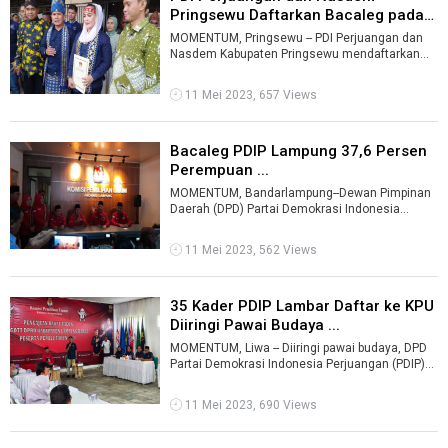
Pringsewu Daftarkan Bacaleg pada
Hari K ...
MOMENTUM, Pringsewu -- PDI Perjuangan dan
Nasdem Kabupaten Pringsewu mendaftarkan
bakal calon legislatif (bacaleg) di KPU Kab ...
11 Mei 2023, 657 Views
Bacaleg PDIP Lampung 37,6 Persen
Perempuan ...
MOMENTUM, Bandarlampung--Dewan Pimpinan
Daerah (DPD) Partai Demokrasi Indonesia
Perjuangan (PDIP) Lampung, mendaftarkan 85
ba ...
11 Mei 2023, 562 Views
35 Kader PDIP Lambar Daftar ke KPU
Diiringi Pawai Budaya ...
MOMENTUM, Liwa -- Diiringi pawai budaya, DPD
Partai Demokrasi Indonesia Perjuangan (PDIP)
Lampung Barat (Lambar) mendaftarkan ...
11 Mei 2023, 690 Views