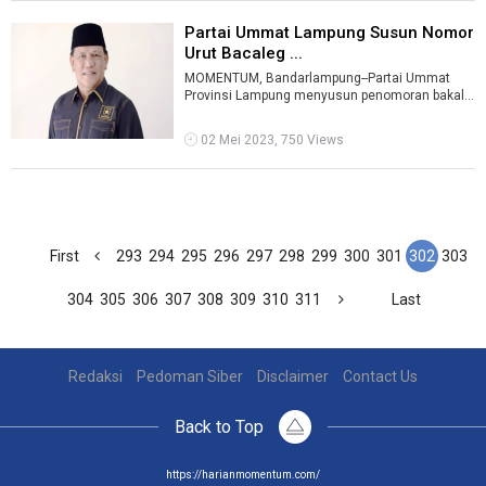
Partai Ummat Lampung Susun Nomor
Urut Bacaleg ...
MOMENTUM, Bandarlampung--Partai Ummat
Provinsi Lampung menyusun penomoran bakal
calon legislatif (bacaleg) peserta Pemilu 202 ...
02 Mei 2023, 750 Views
First
293
294
295
296
297
298
299
300
301
302
303
304
305
306
307
308
309
310
311
Last
Redaksi
Pedoman Siber
Disclaimer
Contact Us
Back to Top
https://harianmomentum.com/