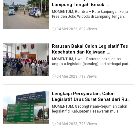
Lampung Tengah Besok ...
MOMENTUM, Rumbia – Rute kunjungan kerja
Presiden Joko Widodo di Lampung Tengah
(Lamteng) masih berubah. Meski demikian, per
...
04 Mei 2023, 802 Views
Ratusan Bakal Calon Legislatif Tes
Kesehatan dan Kejiwaan ...
MOMENTUM, Liwa -- Ratusan bakal calon
anggota legislatif (bacaleg) dari berbagai partai
politik (parpol) peserta pemilu 2024 ...
04 Mei 2023, 719 Views
Lengkapi Persyaratan, Calon
Legislatif Urus Surat Sehat dari Ruma
...
MOMENTUM, Gedongtataan--Sejumlah calon
legislatif di Kabupaten Pesawaran mulai
melengkapi persyaratan pendaftaran, salah satu
...
04 Mei 2023, 796 Views