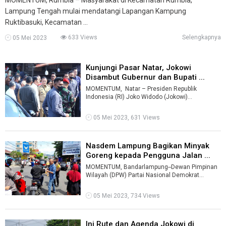
Lampung Tengah mulai mendatangi Lapangan Kampung
Ruktibasuki, Kecamatan ...
633 Views
Selengkapnya
05 Mei 2023
Kunjungi Pasar Natar, Jokowi
Disambut Gubernur dan Bupati ...
MOMENTUM, Natar – Presiden Republik
Indonesia (RI) Joko Widodo (Jokowi)
mengunjungi Pasar Natar, Kabupaten Lampung
Se ...
05 Mei 2023, 631 Views
Nasdem Lampung Bagikan Minyak
Goreng kepada Pengguna Jalan ...
MOMENTUM, Bandarlampung--Dewan Pimpinan
Wilayah (DPW) Partai Nasional Demokrat
(Nasdem) membagikan minyak goreng kepada
sejum ...
05 Mei 2023, 734 Views
Ini Rute dan Agenda Jokowi di