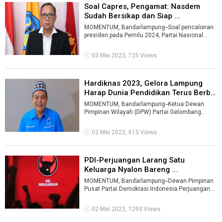
Soal Capres, Pengamat: Nasdem
Sudah Bersikap dan Siap ...
MOMENTUM, Bandarlampung--Soal pencalonan
presiden pada Pemilu 2024, Partai Nasional
Demokrat (Nasdem) telah bersikap dan siap ...
03 Mei 2023, 725 Views
Hardiknas 2023, Gelora Lampung
Harap Dunia Pendidikan Terus Berbe
...
MOMENTUM, Bandarlampung--Ketua Dewan
Pimpinan Wilayah (DPW) Partai Gelombang
Rakyat Indonesia (Gelora), Samsani Sudrajat
meng ...
02 Mei 2023, 613 Views
PDI-Perjuangan Larang Satu
Keluarga Nyalon Bareng ...
MOMENTUM, Bandarlampung--Dewan Pimpinan
Pusat Partai Demokrasi Indonesia Perjuangan
(DPP PDI-P) melarang seluruh kader dalam ...
02 Mei 2023, 1293 Views