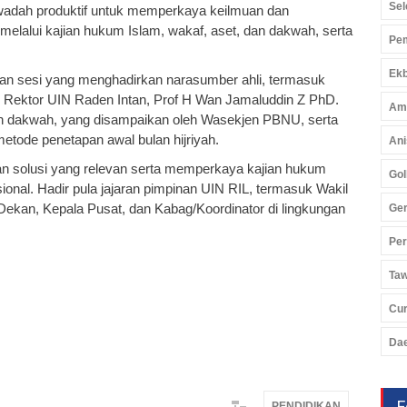
Sel
i wadah produktif untuk memperkaya keilmuan dan
melalui kajian hukum Islam, wakaf, aset, dan dakwah, serta
Pem
Ekb
gan sesi yang menghadirkan narasumber ahli, termasuk
Rektor UIN Raden Intan, Prof H Wan Jamaluddin Z PhD.
Am
dan dakwah, yang disampaikan oleh Wasekjen PBNU, serta
etode penetapan awal bulan hijriyah.
Ani
an solusi yang relevan serta memperkaya kajian hukum
Gol
sional. Hadir pula jajaran pimpinan UIN RIL, termasuk Wakil
 Dekan, Kepala Pusat, dan Kabag/Koordinator di lingkungan
Ger
Pe
Ta
Cu
Da
F
PENDIDIKAN