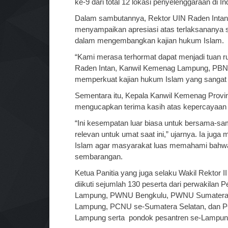
ke-9 dari total 12 lokasi penyelenggaraan di In
Dalam sambutannya, Rektor UIN Raden Inta
menyampaikan apresiasi atas terlaksananya s
dalam mengembangkan kajian hukum Islam.
“Kami merasa terhormat dapat menjadi tuan r
Raden Intan, Kanwil Kemenag Lampung, PBNU,
memperkuat kajian hukum Islam yang sangat d
Sementara itu, Kepala Kanwil Kemenag Prov
mengucapkan terima kasih atas kepercayaan 
“Ini kesempatan luar biasa untuk bersama-sa
relevan untuk umat saat ini,” ujarnya. Ia jug
Islam agar masyarakat luas memahami bahwa
sembarangan.
Ketua Panitia yang juga selaku Wakil Rektor I
diikuti sejumlah 130 peserta dari perwakil
Lampung, PWNU Bengkulu, PWNU Sumatera S
Lampung, PCNU se-Sumatera Selatan, dan P
Lampung serta pondok pesantren se-Lampung