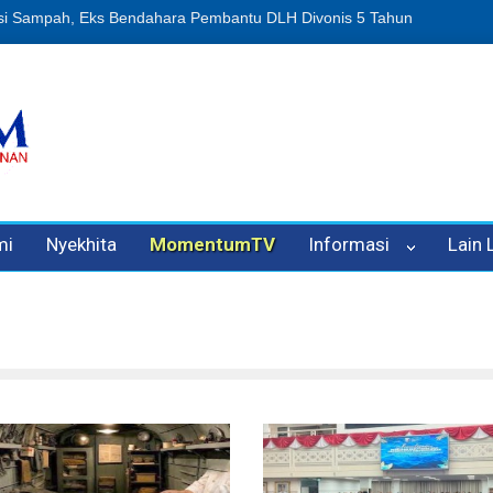
n Oleh Oknum Kadis, Kuasa Hukum Pelapor Desak Polisi Tetapkan P
mi
Nyekhita
MomentumTV
Informasi
Lain