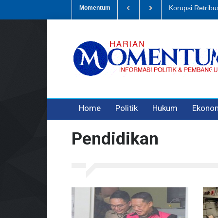
Dugaan Penipua
Momentum
3 years ago
3 years ago
Home
Politik
Hukum
Ekono
Pendidikan