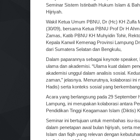
Seminar Sistem Istinbath Hukum Islam & Bah
Hijriyah.
Wakil Ketua Umum PBNU, Dr (Hc) KH Zulfa M
(30/09), bersama Ketua PBNU Prof Dr H Ah
Zamas, Katib PBNU KH Muhyidin Tohir, Rektor
Kepala Kanwil Kemenag Provinsi Lampung Dr
dari Sumatera Selatan dan Bengkulu,
Dalam paparannya sebagai keynote speaker, K
ulama dan akademisi. “Ulama kuat dalam peng
akademisi unggul dalam analisis sosial. Ked
zaman,” jelasnya. Menurutnya, kolaborasi ini
Hadis) serta konteks sosial yang berkembang
Acara yang berlangsung pada 29 September hi
Lampung, ini merupakan kolaborasi antara Pe
Pendidikan Tinggi Keagamaan Islam (Diktis
Seminar ini bertujuan untuk membahas isu-isu
dalam penetapan awal bulan hijriyah, serta
Islam dan fiqih yang relevan dengan kebutuh