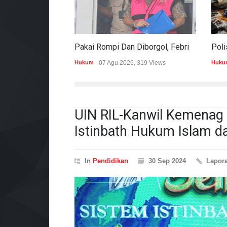
Pakai Rompi Dan Diborgol, Febrie Adriansyah Jalani Pemeriksaan Sebagai Tersangka TPPU
Hukum
07 Agu 2026, 319 Views
Huku
UIN RIL-Kanwil Kemenag
Istinbath Hukum Islam d
In
Pendidikan
30 Sep 2024
Lapor