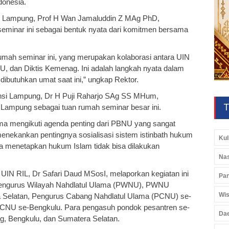
donesia.
n Lampung, Prof H Wan Jamaluddin Z MAg PhD,
eminar ini sebagai bentuk nyata dari komitmen bersama
umah seminar ini, yang merupakan kolaborasi antara UIN
 dan Diktis Kemenag. Ini adalah langkah nyata dalam
ibutuhkan umat saat ini,” ungkap Rektor.
insi Lampung, Dr H Puji Raharjo SAg SS MHum,
T
Lampung sebagai tuan rumah seminar besar ini.
ma mengikuti agenda penting dari PBNU yang sangat
a menekankan pentingnya sosialisasi sistem istinbath hukum
Kul
 menetapkan hukum Islam tidak bisa dilakukan
Nas
I UIN RIL, Dr Safari Daud MSosI, melaporkan kegiatan ini
Pan
an Pengurus Wilayah Nahdlatul Ulama (PWNU), PWNU
Wis
elatan, Pengurus Cabang Nahdlatul Ulama (PCNU) se-
CNU se-Bengkulu. Para pengasuh pondok pesantren se-
Da
, Bengkulu, dan Sumatera Selatan.