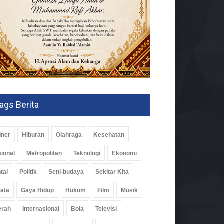
ags Berita
iner
Hiburan
Olahraga
Kesehatan
ional
Metropolitan
Teknologi
Ekonomi
tai
Politik
Seni-budaya
Sekitar Kita
ata
Gaya Hidup
Hukum
Film
Musik
erah
Internasional
Bola
Televisi