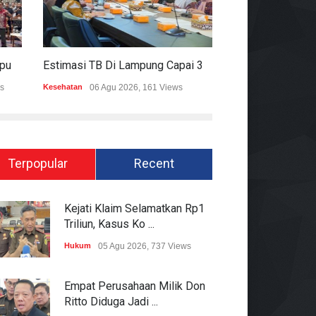
Mitigasi Dampak El Nino, Lampung Data Penggunaan Air Permukaan
Estimasi TB Di Lampung Capai 30.745 Kasus, Pemprov Genjot Percepatan Penanganan
s
Kesehatan
06 Agu 2026, 161 Views
Epapper
06 Agu 202
Terpopular
Recent
Kejati Klaim Selamatkan Rp1
Triliun, Kasus Ko ...
Hukum
05 Agu 2026, 737 Views
Empat Perusahaan Milik Don
Ritto Diduga Jadi ...