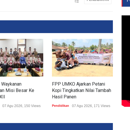
 Waykanan
FPP UMKO Ajarkan Petani
Ting
an Misi Besar Ke
Kopi Tingkatkan Nilai Tambah
Tub
XII
Hasil Panen
Sim
07 Agu 2026, 150 Views
Pendidikan
07 Agu 2026, 171 Views
Pend