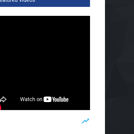
kat Literasi Keuangan,
aba Luncurkan Gerakan
panan Pelajar
idikan
06 Agu 2026, 186 Views