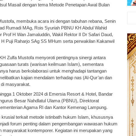
tsul Masail dengan tema Metode Penetapan Awal Bulan
ustofa, membuka acara ini dengan tabuhan rebana, Senin
mad Rumadi MAg, Rois Syuriah PBNU KH Abdul Wahid
 Prof H Wan Jamaluddin, Wakil Rektor II Dr Safari Daud,
 H Puji Raharjo SAg SS MHum serta perwakilan Kakanwil
H Zulfa Mustofa menyoroti pentingnya sinergi antara
uasaan turats (warisan keilmuan Islam), sementara
uanya harus berkolaborasi untuk menghadapi tantangan
 melibatkan kajian mendalam terhadap nas (Al-Qur’an dan
 di masyarakat.
ngga 1 Oktober 2024 di Emersia Resort & Hotel, Bandar
ngurus Besar Nahdlatul Ulama (PBNU), Direktorat
) Kementerian Agama RI dan Kantor Kemenag Lampung.
 krusial terkait metode istinbath hukum Islam, khususnya
 menjadi forum penting dalam pengembangan wawasan hukum
an masyarakat kontemporer. Kegiatan ini merupakan yang