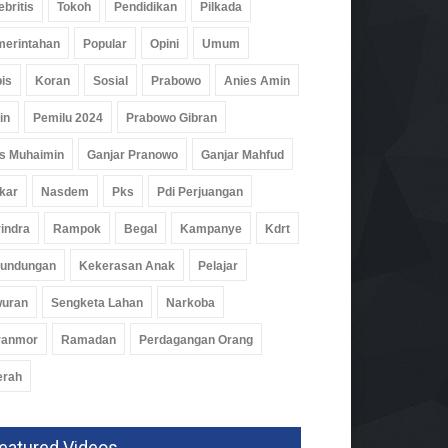
ebritis
Tokoh
Pendidikan
Pilkada
erintahan
Popular
Opini
Umum
is
Koran
Sosial
Prabowo
Anies Amin
in
Pemilu 2024
Prabowo Gibran
s Muhaimin
Ganjar Pranowo
Ganjar Mahfud
kar
Nasdem
Pks
Pdi Perjuangan
indra
Rampok
Begal
Kampanye
Kdrt
rundungan
Kekerasan Anak
Pelajar
wuran
Sengketa Lahan
Narkoba
ranmor
Ramadan
Perdagangan Orang
erah
eatured Videos