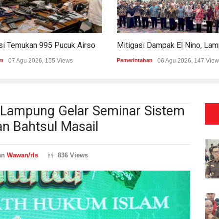
Polisi Temukan 995 Pucuk Airsoft Gun Dan Senjata Api Di Sekolah Swasta
m
07 Agu 2026, 155 Views
Pemerintahan
06 Agu 2026, 147 View
 Lampung Gelar Seminar Sistem
an Bahtsul Masail
an
Wawan/rls
836 Views