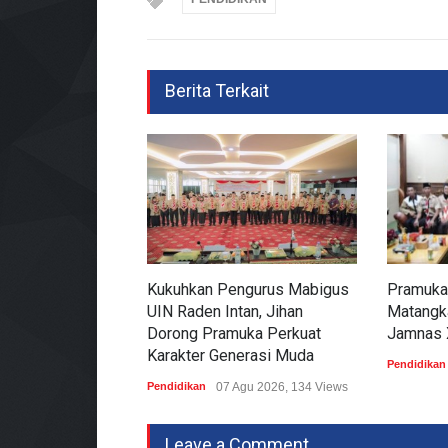
Berita Terkait
Kukuhkan Pengurus Mabigus
Pramuka
UIN Raden Intan, Jihan
Matangk
Dorong Pramuka Perkuat
Jamnas 
Karakter Generasi Muda
Pendidikan
Pendidikan
07 Agu 2026, 134 Views
Leave a Comment